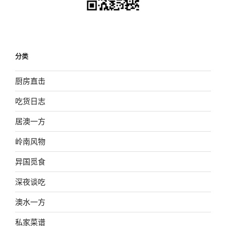
分类
厨房直击
吃货日志
居澳一方
岭南风物
异国觅食
深夜谈吃
澳水一方
私家菜谱