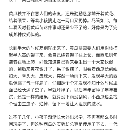
黄瓜秧并不在意人们的态度，还是勤勤恳恳地开着黄花、
结着硕果，等着小孩摘走吃一两口又扔掉。尽管如此，每
年春天时栽黄瓜苗这件事却还是少不了的，好像是为了完
成某种仪式似的。
长到半大的时候差别就出来了，黄瓜蔓需要人们用树枝搭
起半人高的架子来，会自己绕着架子往上长，而西瓜则匍
匐着在地上爬，好像知道自己将来要生出一个大家伙似
的，到后来黄花也开了、果子也结了，眼看着西瓜长到纽
扣大、拳头大、皮球大，突然一场雨下来，发现半大的西
瓜像漏了气一样扁了，仔细翻个个才发现不知什么时候里
面已经长满了虫子，早就坏掉了，以后年年留种子年年尝
试，还是一样的结果，就算没下雨没刮风，小西瓜也会找
个理由生虫子、烂掉，留下一地让人沮丧的脓水。
过不了几年，小孩子渐渐长大外出求学，不再有那么多时
间玩耍了，但这种西瓜的实验却总算是传承了下去，一代