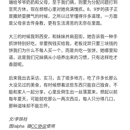
端给爷爷奶奶和父母，至于我们俩，则要为分配问题打到
至死方休，现在想想心里对她充满愧疚。8、9岁的孩子正
是撒娇耍脾气的时候，之所以过早懂得许多道理，一方面
是父母亲言传身教，更有生活清苦的无奈在里面。
大三的时候我到西安，和妹妹并肩逛街，她告诉我一种手
抓饼特别好吃，非要掏钱买给我，老板诧异只要三块钱的
饼我们为什么不每人买一个，而是共吃一张饼，她哪里知
道，这是我们兄妹俩从小培养出来的习惯，只有这样吃才
香甜呢。
后来我出去采访、实习，去了很多地方，吃了许多长那么
大没见过的美食，有时候想着这些东西只能自己独食，不
能和家人一起分享，心里反倒生出一丝落寞来，想起以前
每年夏天，可能就吃那么一两次西瓜，每人只分得几口，
那种滋味却不能忘怀。
文/李铁柱
图/alpha 循
CC协议
使用