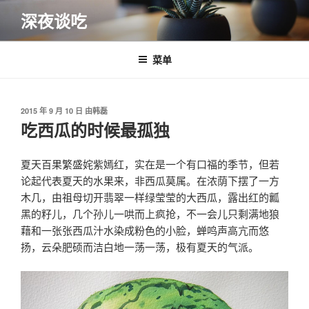
跳
深夜谈吃
至
内
容
菜单
发
2015 年 9 月 10 日
由
韩磊
布
吃西瓜的时候最孤独
于
夏天百果繁盛姹紫嫣红，实在是一个有口福的季节，但若
论起代表夏天的水果来，非西瓜莫属。在浓荫下摆了一方
木几，由祖母切开翡翠一样绿莹莹的大西瓜，露出红的瓤
黑的籽儿，几个孙儿一哄而上疯抢，不一会儿只剩满地狼
藉和一张张西瓜汁水染成粉色的小脸，蝉鸣声高亢而悠
扬，云朵肥硕而洁白地一荡一荡，极有夏天的气派。