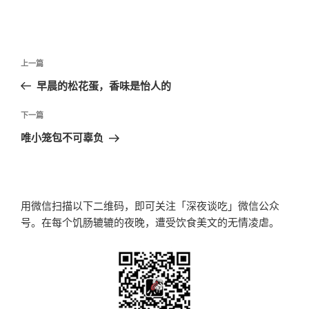
文
上
上一篇
章
一
早晨的松花蛋，香味是怡人的
导
篇
航
文
下
下一篇
章
一
唯小笼包不可辜负
篇
文
章
用微信扫描以下二维码，即可关注「深夜谈吃」微信公众
号。在每个饥肠辘辘的夜晚，遭受饮食美文的无情凌虐。