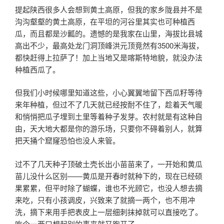
提起陕西很多人会想到黄土高原，但我的家乡陇县并不是
沟沟壑壑的黄土高原，在平坦的河谷里其实也可种植西
瓜，而且都是沙瓤的。遗憾的是我家在山里，海拔比县城
高出不少，最高处龙门洞顶峰洪元顶竟然有3500米海拔，
都快赶得上拉萨了！加上当地又是喀斯特地貌，就没办法
种植西瓜了。
但我们小时候哪里知道这些，小心翼翼地留下西瓜籽等待
来年种植，但过不了几天就已经按耐不住了，趁着天气暖
和悄悄把瓜子埋到土里等着种子发芽。农村就是有这种自
由，天大地大都是你的游乐场，只要你不碍着别人，就算
把天捅个窟窿恐怕也没人来管。
过不了几天种子顶破土壳长出小苗苗来了，一开始和黄瓜
苗儿没什么区别——黄瓜是开春时就种下的，现在已经硕
果累累，但平时除了蝴蝶，谁也不光顾它，也没人想去摘
来吃，只有小孩调皮，兴致来了就摘一两个，也不用冲
洗，摘下来用手把表皮上一层细刺抹掉就可以直接吃了。
吃个一两口想起别的事来就又跑开了。