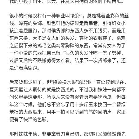
代的小孩子出生、长大、在夏天白杨树的浓荫下啃西瓜。
很小的时候农村有一种职业叫“货郎”，总是挑着些彩色的丝
线、漂亮的头饰、颜色鲜艳的糖果走街串巷，引得妇女小
孩追着屁股跑，那时候货郎的东西大多不用钱买，而是用
东西来换，大多是女人们的头发、穿坏的衣服鞋子、杀鸡
之后攒下来的鸡毛之类鸡零狗碎的东西，常常有女人为了
一件心爱的东西把自己留了很久的头发咔嚓一剪子剪掉，
过后又后悔不跌嫌剪得太难看，结果下一次货郎来了，还
是追着满街跑。
后来货郎少见了，但“换菜换水果”的职业一直延续到现在，
夏天最让人期待的就是换西瓜的，不过我和妹妹一向都不
问父母要这要那，所以从来没有哭着嚷着要吃西瓜，但每
年这个时候，他们总不会忘了用十多斤玉米换回一个碧绿
笨拙的大西瓜来，用手一拍可以听到笃笃的回响声，家里
便有了快活的色彩。
那时妹妹年幼，非要拿着刀自己切，都切好又颤颤巍巍先