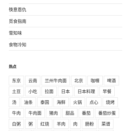
筷意恩仇
觅食指南
雪知味
食物冷知
热点
东京
云南
兰州牛肉面
北京
咖喱
啤酒
土豆
小吃
拉面
日本
日本料理
早餐
汤
油条
泰国
海鲜
火锅
点心
烧烤
牛肉
牛肉面
猪肉
甜品
番茄
番茄炒蛋
白粥
粥
红烧
羊肉
肉
肠粉
菜谱