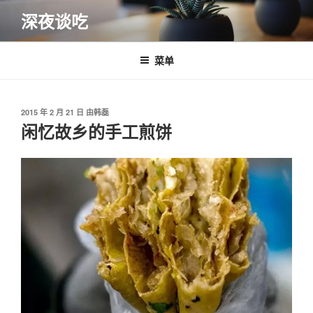
跳
深夜谈吃
至
内
容
菜单
发
2015 年 2 月 21 日
由
韩磊
布
闲忆故乡的手工煎饼
于