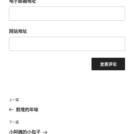
电子邮箱地址
网站地址
文
上
上一篇
章
一
煎堆的年味
导
篇
航
文
下
下一篇
章
一
小阿姨的小包子