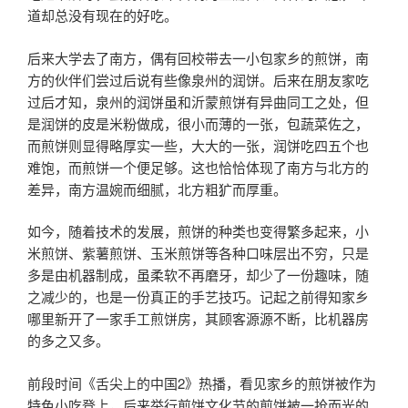
道却总没有现在的好吃。
后来大学去了南方，偶有回校带去一小包家乡的煎饼，南
方的伙伴们尝过后说有些像泉州的润饼。后来在朋友家吃
过后才知，泉州的润饼虽和沂蒙煎饼有异曲同工之处，但
是润饼的皮是米粉做成，很小而薄的一张，包蔬菜佐之，
而煎饼则显得略厚实一些，大大的一张，润饼吃四五个也
难饱，而煎饼一个便足够。这也恰恰体现了南方与北方的
差异，南方温婉而细腻，北方粗犷而厚重。
如今，随着技术的发展，煎饼的种类也变得繁多起来，小
米煎饼、紫薯煎饼、玉米煎饼等各种口味层出不穷，只是
多是由机器制成，虽柔软不再磨牙，却少了一份趣味，随
之减少的，也是一份真正的手艺技巧。记起之前得知家乡
哪里新开了一家手工煎饼房，其顾客源源不断，比机器房
的多之又多。
前段时间《舌尖上的中国2》热播，看见家乡的煎饼被作为
特色小吃登上，后来举行煎饼文化节的煎饼被一抢而光的