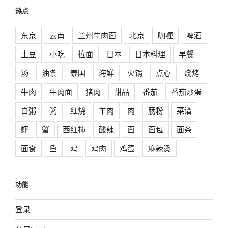
热点
东京
云南
兰州牛肉面
北京
咖喱
啤酒
土豆
小吃
拉面
日本
日本料理
早餐
汤
油条
泰国
海鲜
火锅
点心
烧烤
牛肉
牛肉面
猪肉
甜品
番茄
番茄炒蛋
白粥
粥
红烧
羊肉
肉
肠粉
菜谱
虾
蟹
西红柿
酸辣
面
面包
面条
面食
鱼
鸡
鸡肉
鸡蛋
麻辣烫
功能
登录