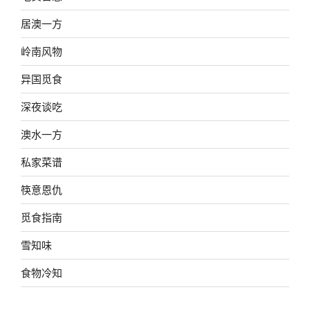
居澳一方
岭南风物
异国觅食
深夜谈吃
澳水一方
私家菜谱
筷意恩仇
觅食指南
雪知味
食物冷知