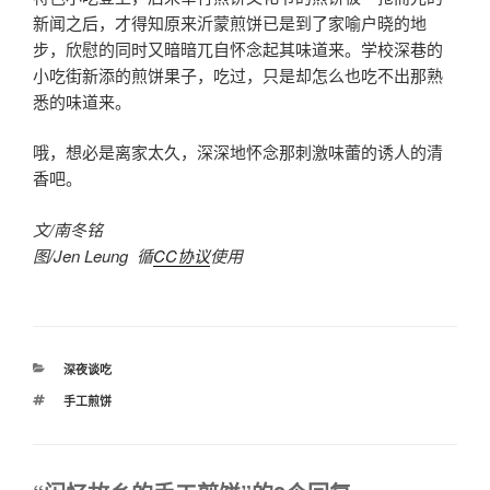
新闻之后，才得知原来沂蒙煎饼已是到了家喻户晓的地
步，欣慰的同时又暗暗兀自怀念起其味道来。学校深巷的
小吃街新添的煎饼果子，吃过，只是却怎么也吃不出那熟
悉的味道来。
哦，想必是离家太久，深深地怀念那刺激味蕾的诱人的清
香吧。
文/南冬铭
图/Jen Leung 循
CC协议
使用
分
深夜谈吃
类
标
手工煎饼
签