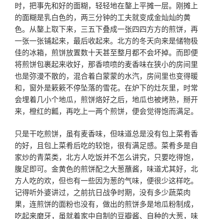
时，把事先和好的面糊，轻轻地在鏊上平摊一层。刚摊上
的面糊是乳白色的，两三分钟的工夫就变成金灿灿的黄
色。从鏊上取下来，三五下叠成一张四四方方的煎饼，再
一张一张铺起来，最后收起来。北方的冬天向来是储物极
佳的冰箱，煎饼放置数十天甚至整月都不会坏掉。而即便
将煎饼包裹起来收好，那香喷喷的麦香味在狭小的房间里
也是弥漫不散的，混合着白蒙蒙的水汽，房间里也变得暖
和，窗外是簌簌不停坠落的雪花。在炉下的灶灰里，时常
会埋着几小个地瓜，煎饼烙好之后，地瓜也被烤熟，掰开
来，橙红的瓤，再吃上一两个煎饼，便会觉得饱而满足。
只是干吃煎饼，虽有麦香味，但味道总是没有包上菜肴香
的好，且包上菜肴后吃的较饱，很有满足感。菜肴多是自
家炒的青菜类，北方人吃饭并不怎么讲究，只要吃得饱，
腹足即可。金黄色的煎饼配之大葱蘸酱，味道尤其好，北
方人吃的欢，但也有一些因为葱的气味，便很少这样吃。
记得听外婆讲过，之前抗日战争时期，没有多少蔬菜肉
果，连煎饼的面粉也没有，做出的煎饼多是地瓜粉制成，
吃起来磨牙，虽就着家中自制的豆瓣酱、自种的大葱，味