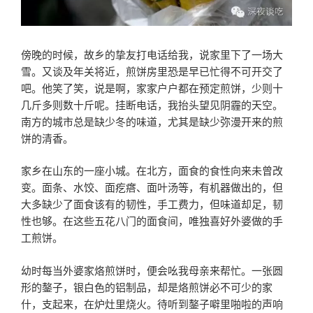
傍晚的时候，故乡的挚友打电话给我，说家里下了一场大
雪。又谈及年关将近，煎饼房里恐是早已忙得不可开交了
吧。他笑了笑，说是啊，家家户户都在预定煎饼，少则十
几斤多则数十斤呢。挂断电话，我抬头望见阴霾的天空。
南方的城市总是缺少冬的味道，尤其是缺少弥漫开来的煎
饼的清香。
家乡在山东的一座小城。在北方，面食的食性向来未曾改
变。面条、水饺、面疙瘩、面叶汤等，有机器做出的，但
大多缺少了面食该有的韧性，手工费力，但味道却足，韧
性也够。在这些五花八门的面食间，唯独喜好外婆做的手
工煎饼。
幼时每当外婆家烙煎饼时，便会吆我母亲来帮忙。一张圆
形的鏊子，银白色的铝制品，却是烙煎饼必不可少的家
什，支起来，在炉灶里烧火。待听到鏊子噼里啪啦的声响