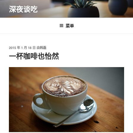
跳
深夜谈吃
至
内
容
菜单
发
2015 年 1 月 18 日
由
韩磊
布
一杯咖啡也怡然
于