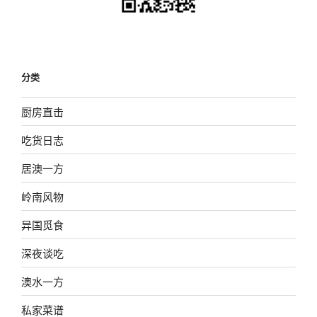
分类
厨房直击
吃货日志
居澳一方
岭南风物
异国觅食
深夜谈吃
澳水一方
私家菜谱