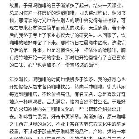
故里。于是喝咖啡的日子渐渐多了起来。结束一天课业，
总是习惯冲一杯廉价的速溶咖啡，埋头整理笔记，翻阅书
籍，那清淡的时光也许在别人的眼中会觉得有些枯燥，可
现在想来都觉得是简单而莫大的欢乐。天道酬勤，若干年
后的我终于考上了家乡心仪大学的研究生。人回家了，饮
咖啡的嗜好却留了下来。那时每日在晨曦中醒来，洗漱完
毕后的第一件事，也是习惯性先冲一杯浓浓的清咖啡，胸
有成竹地开始一天的学业。那时也开始慢慢有了自己喜欢
的口味，心里也更加多了一份笃悠悠的确信。
年岁渐长，喝咖啡的时间也慢慢多于饮茶，我的好奇心也
开始慢慢从超市各色咖啡饮品，转向手冲咖啡。街头巷尾
每遇到咖啡店，不论价格高低，有名无名，总是喜欢好奇
地点一杯喝喝看。舌尖满足，脑内自然不甘空乏。于是好
奇的求知欲便向关于咖啡文化的一些书籍和介绍蔓延开
去。咖啡香气袅袅，好奇书页挲挲。渐渐知道，原来咖啡
之于西方世界的意义，不亚于茶在古老东方文化中的举足
轻重。不过对于那些关于咖啡豆的品种、产地、烘焙一本
正经的介绍，我只甘愿做个业余的爱好者，所以总是看了