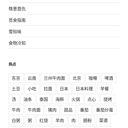
筷意恩仇
觅食指南
雪知味
食物冷知
热点
东京
云南
兰州牛肉面
北京
咖喱
啤酒
土豆
小吃
拉面
日本
日本料理
早餐
汤
油条
泰国
海鲜
火锅
点心
烧烤
牛肉
牛肉面
猪肉
甜品
番茄
番茄炒蛋
白粥
粥
红烧
羊肉
肉
肠粉
菜谱