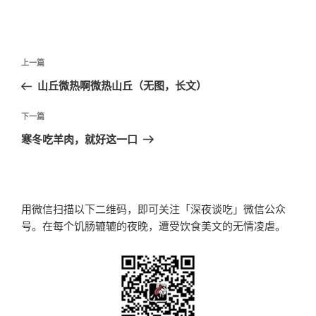
文
上
上一篇
章
一
山丘微热啊微热山丘（无图，长文）
导
篇
航
文
下
下一篇
章
一
寒冬吃羊肉，就好这一口
篇
文
章
用微信扫描以下二维码，即可关注「深夜谈吃」微信公众
号。在每个饥肠辘辘的夜晚，遭受饮食美文的无情凌虐。