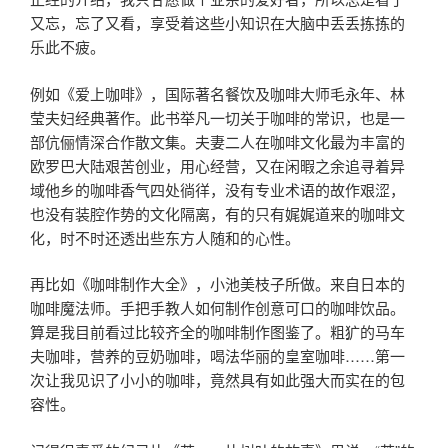
又忘，忘了又看，享受着这些小知识在大脑中丢丢拣拣的
乐此不疲。
例如《爱上咖啡》，国际著名餐饮及咖啡大师毛永年、林
莹夫妇经典著作。此书举凡一切关于咖啡的常识，也是一
部伉俪情深合作散文集。夫妻二人在咖啡文化最为丰富的
欧罗巴大陆艰苦创业，用心经营，又在闲暇之余追寻着异
域他乡的咖啡香气四处徜徉，没有专业术语的故作艰涩，
也没有装腔作势的文化隔离，有的只有娓娓道来的咖啡文
化，时不时还透出些东方人随和的心性。
再比如《咖啡制作大全》，小池美枝子所做。来自日本的
咖啡魔法师。手把手教人如何制作创意可口的咖啡饮品。
算是我目前看过比较齐全的咖啡制作图鉴了。粗犷的马车
夫咖啡，营养的豆奶咖啡，喝法华丽的皇室咖啡……第一
次让我见识了小小的咖啡，竟然具有如此强大而实在的包
容性。