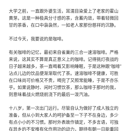
大学之前，一直跟外婆生活，耳濡目染爱上了老家的霍山
黄芽。这是一种极具分寸感的茶，含蓄内敛，带着轻微回
甘的茶香，在口中袅袅然，一如老人家那份慈祥的沉静。
不过今天，我要说的是咖啡。
有关咖啡的记忆，最初来自雀巢的三合一速溶咖啡。严格
来说，这其实不算是真正意义上的咖啡。记得挑灯夜战的
日子越来越多，茶一直喝着又影响睡眠，于是这种跟“咖啡”
沾点儿边的饮品便渐渐取代了茶。速溶咖啡不健康，可胜
在口味尚可价格又不贵，喝完了又照常能睡，于是不亦乐
乎。如果说静时、闲时习惯饮茶，那么咖啡于那时的我，
则意味着战火燃烧前浇下的最后一泼汽油。
十八岁，第一次出门远行。尽管自认为做好了成人独立的
准备，但从小到大家人的呵护备至一下子不在身边，多少
有点小小的不习惯。那时外表故作镇定，不多言语，可独
在异乡的不安唯有化作用功的动力，期待有朝一日能重回