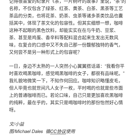
记得很喜爱的纪录片《茶，一片树叶的故事》里说，“茶”的
名称，不仅包含了绿茶、红茶、黄茶、白茶、黑茶等工艺
茶品的分类，也将花茶、奶茶、虫茶等诸多茶类饮品也囊
括其中，体现了茶文化的包容性。但其实细想一想，咖啡
这种不起眼的黑色饮料，却能实实在在与牛奶、豆浆、
茶、甚至是鸡蛋、香辛料等配料混合起来生发出无数风
味，在复合的口感中又不失自己那一份馥郁独特的香气，
又何尝不是另一种形式上的包容呢？
一日，身边不太熟的一人突然小心翼翼搭话道：“我看你平
时喜欢喝黑咖啡，感觉喝黑咖啡的女子，都很有品味呢。”
我礼貌地微笑一下，不知作何回应。咖啡知识略懂皮毛，
但人毕竟也就世间凡人女子一枚，平时喝的也就是些市面
上的普通咖啡而已。若论口味，自己只是更加喜欢黑咖啡
的纯粹，最在乎的，其实只是喝咖啡时的那份怡然好心情
呀。
文/小益
图/Michael Dales 循
CC协议
使用