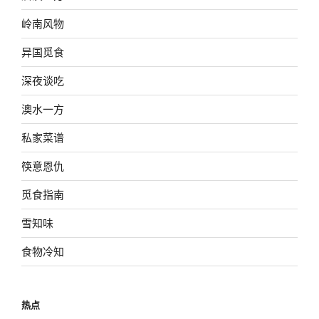
岭南风物
异国觅食
深夜谈吃
澳水一方
私家菜谱
筷意恩仇
觅食指南
雪知味
食物冷知
热点