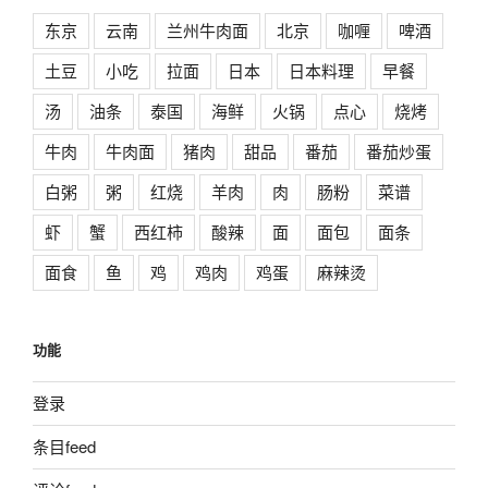
东京
云南
兰州牛肉面
北京
咖喱
啤酒
土豆
小吃
拉面
日本
日本料理
早餐
汤
油条
泰国
海鲜
火锅
点心
烧烤
牛肉
牛肉面
猪肉
甜品
番茄
番茄炒蛋
白粥
粥
红烧
羊肉
肉
肠粉
菜谱
虾
蟹
西红柿
酸辣
面
面包
面条
面食
鱼
鸡
鸡肉
鸡蛋
麻辣烫
功能
登录
条目feed