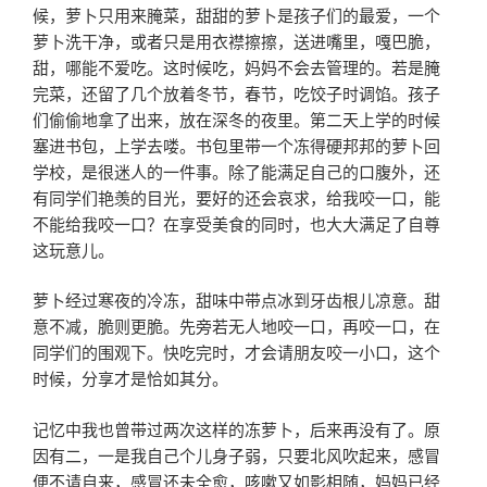
候，萝卜只用来腌菜，甜甜的萝卜是孩子们的最爱，一个
萝卜洗干净，或者只是用衣襟擦擦，送进嘴里，嘎巴脆，
甜，哪能不爱吃。这时候吃，妈妈不会去管理的。若是腌
完菜，还留了几个放着冬节，春节，吃饺子时调馅。孩子
们偷偷地拿了出来，放在深冬的夜里。第二天上学的时候
塞进书包，上学去喽。书包里带一个冻得硬邦邦的萝卜回
学校，是很迷人的一件事。除了能满足自己的口腹外，还
有同学们艳羡的目光，要好的还会哀求，给我咬一口，能
不能给我咬一口？在享受美食的同时，也大大满足了自尊
这玩意儿。
萝卜经过寒夜的冷冻，甜味中带点冰到牙齿根儿凉意。甜
意不减，脆则更脆。先旁若无人地咬一口，再咬一口，在
同学们的围观下。快吃完时，才会请朋友咬一小口，这个
时候，分享才是恰如其分。
记忆中我也曾带过两次这样的冻萝卜，后来再没有了。原
因有二，一是我自己个儿身子弱，只要北风吹起来，感冒
便不请自来，感冒还未全愈，咳嗽又如影相随，妈妈已经