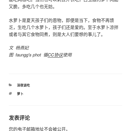
又脆，多吃几个也无妨。
水萝卜是夏天孩子们的恩物，即便是当下，食物不再馈
乏，生吃几个水萝卜，孩子们还是爱的。至于水萝卜凉拌
或者与其它食物同煮，则是大人们要想的事儿了。
文 杨燕妃
图 faungg's phot 循
CC协议
使用
分
深夜谈吃
类
标
萝卜
签
发表评论
您的电子邮箱地址不会被公开。