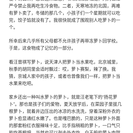
严令禁止我再吃生冷食物。二者，天寒地冻的北国，再难
有萝卜卖了，冬储的那几个，小孩子们一个星期就可以吃
完，饺子馅就没有了。我很快就成了围观别人吃萝卜的一
个。
所幸后来几乎所有父母都不允许孩子再带冻萝卜回学校。
于是，这食物成了记忆的一部分。
看汪曾祺写萝卜，说天津人把萝卜当水果吃，北京城里，
秋季的胡同里会适时飘过：哎，萝卜赛梨，辣了换。我
猜，京城人家中的孩子，或者也曾像我们一样，把萝卜当
水果来吃吧。
家乡还出一种叫水萝卜的萝卜，就是汪老笔下的“扬花萝
卜”。那也是孩子们的爱物，夏天放学后，在菜园子里拔几
根萝卜，就着井边压出的冰凉的水洗洗，穿着深粉外衣的
萝卜愈显通红水嫩了。也是嘎巴脆的，只是这种萝卜外面
的那套粉红衣服辣味十足，比手指稍粗的萝卜，一口气只
能吃两根吧。当然也可以剥去外衣吃，白玉般的萝卜肉甜