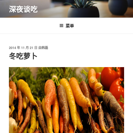
跳
深夜谈吃
至
内
容
菜单
发
2014 年 11 月 21 日
由
韩磊
布
冬吃萝卜
于