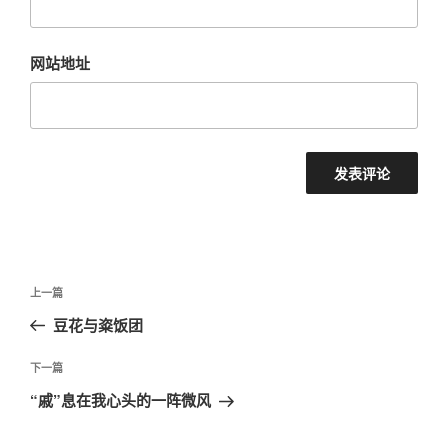
网站地址
文
上
上一篇
章
一
豆花与粢饭团
导
篇
航
文
下
下一篇
章
一
“戚”息在我心头的一阵微风
篇
文