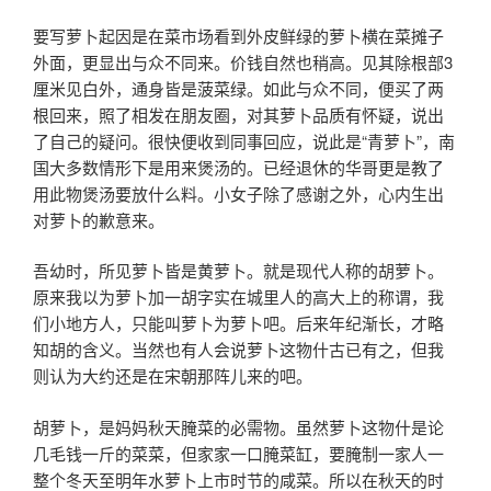
要写萝卜起因是在菜市场看到外皮鲜绿的萝卜横在菜摊子
外面，更显出与众不同来。价钱自然也稍高。见其除根部3
厘米见白外，通身皆是菠菜绿。如此与众不同，便买了两
根回来，照了相发在朋友圈，对其萝卜品质有怀疑，说出
了自己的疑问。很快便收到同事回应，说此是“青萝卜”，南
国大多数情形下是用来煲汤的。已经退休的华哥更是教了
用此物煲汤要放什么料。小女子除了感谢之外，心内生出
对萝卜的歉意来。
吾幼时，所见萝卜皆是黄萝卜。就是现代人称的胡萝卜。
原来我以为萝卜加一胡字实在城里人的高大上的称谓，我
们小地方人，只能叫萝卜为萝卜吧。后来年纪渐长，才略
知胡的含义。当然也有人会说萝卜这物什古已有之，但我
则认为大约还是在宋朝那阵儿来的吧。
胡萝卜，是妈妈秋天腌菜的必需物。虽然萝卜这物什是论
几毛钱一斤的菜菜，但家家一口腌菜缸，要腌制一家人一
整个冬天至明年水萝卜上市时节的咸菜。所以在秋天的时