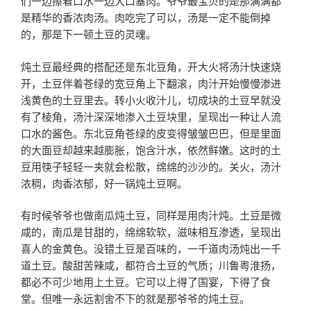
们一边擦着口水一边大口塞肉。爷爷最宝贝的是那满满都
是精华的香浓肉汤。肉吃完了可以，汤是一定不能倒掉
的，那是下一顿土豆的灵魂。
炖土豆最经典的搭配还是东北豆角，开大火将汤汁快速烧
开，土豆伴着苍绿的宽豆角上下翻滚，肉汁开始慢慢渗进
浅黄色的土豆里去。转小火收汁儿，切成块的土豆早就没
有了棱角，汤汁深深地渗入土豆块里，呈现出一种让人流
口水的酱色。东北豆角苍绿的皮变得皱皱巴巴，但是里面
的大面豆却越来越膨胀，饱含汁水，依然鲜嫩。这时的土
豆用筷子轻轻一夹就会松散，绵绵的沙沙的。关火，汤汁
浓稠，肉香浓郁，好一锅炖土豆啊。
有时候爷爷也做南瓜炖土豆，同样是用肉汁炖。土豆是微
咸的，南瓜是甘甜的，绵绵软软，滋味相互渗透，呈现出
喜人的金黄色。没错土豆是百味的，一千道肉汤炖出一千
道土豆。酸甜苦辣咸，都符合土豆的气质；川鲁粤淮扬，
都必不可少地用上土豆。它可以上得了国宴，下得了食
堂。但唯一永远割舍不下的就是那爷爷的炖土豆。