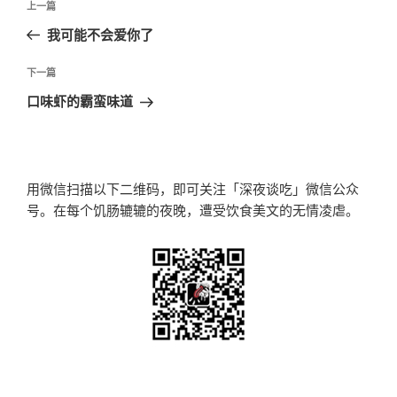
上
上一篇
章
一
我可能不会爱你了
导
篇
航
文
下
下一篇
章
一
口味虾的霸蛮味道
篇
文
章
用微信扫描以下二维码，即可关注「深夜谈吃」微信公众
号。在每个饥肠辘辘的夜晚，遭受饮食美文的无情凌虐。