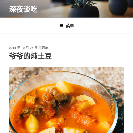
跳
深夜谈吃
至
内
容
菜单
发
2014 年 10 月 27 日
由
韩磊
布
爷爷的炖土豆
于