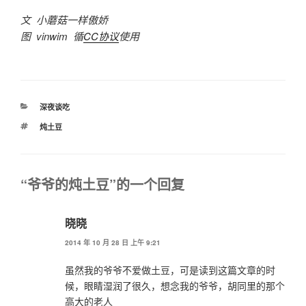
文 小蘑菇一样傲娇
图 vinwim 循
CC协议
使用
分
深夜谈吃
类
标
炖土豆
签
“爷爷的炖土豆”的一个回复
晓晓
2014 年 10 月 28 日 上午 9:21
虽然我的爷爷不爱做土豆，可是读到这篇文章的时
候，眼睛湿润了很久，想念我的爷爷，胡同里的那个
高大的老人