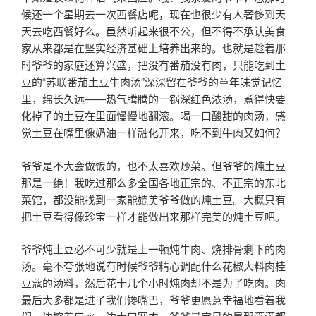
候还一个星期去一次西餐店呢，现在也很少有人奢侈到天
天去吃西餐好么。虽然听起来很不公，但不得不承认美食
家从来都是在坚实经济基础上培养出来的。也就是趁着那
时爷爷的家庭还算兴盛，把没有番茄没有肉，只能吃到土
豆的“苏联番茄土豆牛肉汤”深深留在爷爷的童年味觉记忆
里，绵长久远——热气腾腾的一锅深红色浓汤，煮得快要
化掉了的土豆在里面慢慢地翻滚。喝一口酸甜的肉汤，感
觉土豆在嘴里像奶油一样融化开来，吃不到牛肉又如何？
爷爷是不大会做饭的，也不太喜欢炒菜。但爷爷的炖土豆
那是一绝！我吃过那么多全国各地正宗的、不正宗的东北
菜馆，都没能找到一家能媲美爷爷做的炖土豆。大概只有
把土豆看得像珍宝一样才能做出来那样完美的炖土豆吧。
爷爷炖土豆必不可少就是上一顿炖牛肉、烧排骨剩下的肉
汤。毫不夸张地说有时候爷爷精心调配什么花椒大料肉桂
豆蔻的汤料，然后花十几个小时炖肉却不是为了吃肉。肉
最后大多都是进了我们馋嘴巴，爷爷更愿意幸福地看着我