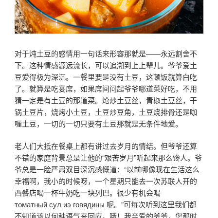
对于炖土豆的感情用一句话来形容那就是——永远割舍不
下。这种情感源远流长，可以追溯到上上辈儿。爷爷爱土
豆爱得极为深沉。一餐里要是没有土豆，这顿饭就算白吃
了。就算是吃宴席，如果席间问起爷爷哪道菜好吃，不用
猜一定是有土豆的那道菜。炝炒土豆丝，青椒土豆丝，干
锅土豆片，烧烤小土豆，土豆炒豆角，土豆烧排骨还是咖
喱土豆，一切的一切只要有土豆那就是无条件地爱。
老人们大抵在餐桌上都有讲过去岁月的情结。但爷爷还算
不错的家庭背景总是让他的“艰苦岁月”听起来那么馋人。爷
爷总是一脸严肃双目深沉感慨道：“以前哪像现在生活这么
幸福啊，我小的时候呀，一个星期只能去一次苏联人开的
西餐店喝一杯牛奶吃一块列巴。很少有机会喝
томатный сул иэ говядины 呢。”可每次听到这里我们都
不知道该以何种语气来回应。哦！我亲爱的爷爷，您那时