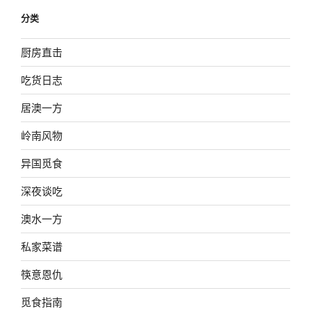
分类
厨房直击
吃货日志
居澳一方
岭南风物
异国觅食
深夜谈吃
澳水一方
私家菜谱
筷意恩仇
觅食指南