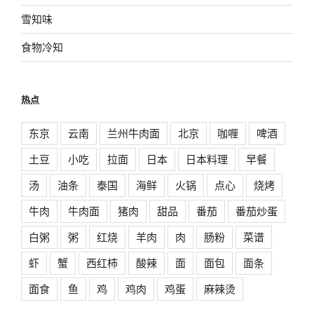
雪知味
食物冷知
热点
东京
云南
兰州牛肉面
北京
咖喱
啤酒
土豆
小吃
拉面
日本
日本料理
早餐
汤
油条
泰国
海鲜
火锅
点心
烧烤
牛肉
牛肉面
猪肉
甜品
番茄
番茄炒蛋
白粥
粥
红烧
羊肉
肉
肠粉
菜谱
虾
蟹
西红柿
酸辣
面
面包
面条
面食
鱼
鸡
鸡肉
鸡蛋
麻辣烫