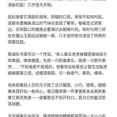
清新的甜！几乎惊为天物。
起初是爱它清甜的滋味，软糯的口感，渐渐不知何时起，
连那本要掩鼻退让的气味也变成了奢侈。每每走过货架
边，见到裂口的榴莲必要凑过去细嗅片刻。有时与两三好
友在猫山王甜品店蜗居一昼，几乎连呼吸也浸润了热带的
雨露甘甜。
蔡澜在书里写过一个传说，“有人看见老虎被榴莲香味吸引
到果园，噬食榴莲，先用一爪抓着果实，再用一爪劈开果
壳……”不知道是不是真的，但看到这段莫名让我生出猛虎
细嗅蔷薇之感。说榴莲貌寝，可一脉香气，柔软，缠绵。
母亲按着别人交的方子挑了这只榴莲，小巧，微青，细细
看来真好似一枚鸡心。每日醒来第一件事便是本去厨房看
看它是否熟透——望着那总不张开的口，真为它的羞涩抓
耳挠腮。
总觉得果实会说话。像是植物的精魄都凝萃进一方小小的