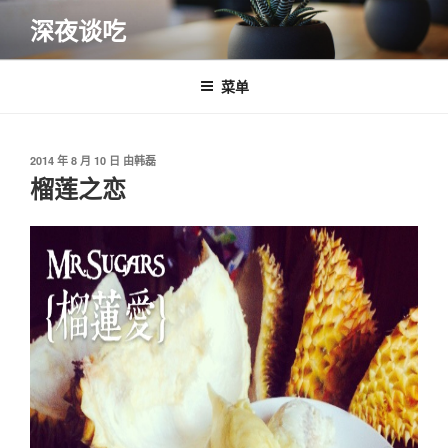
跳
深夜谈吃
至
内
容
菜单
发
2014 年 8 月 10 日
由
韩磊
布
榴莲之恋
于