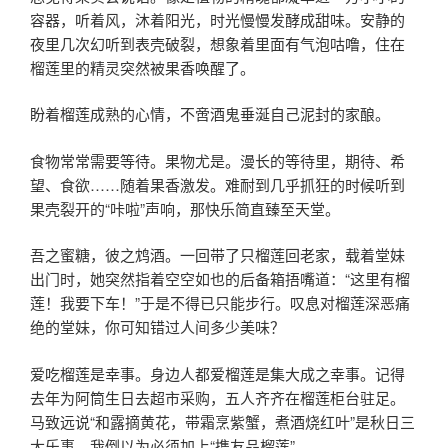
容器，听着风，沐着阳光，时光慢慢发酵成甜味。安静的
夜里几次幻听到表壳破裂，想象着里面有气泡咕噜，住在
榴莲里的精灵突然被果香唤醒了。
盼着榴莲成熟的心情，不啻酒鬼垂涎自己泥封的家酿。
食物常常需要等待。果物尤是。漫长的等待里，期待、希
望、食欲……随着果香激发。难耐到几乎抓狂的时候听到
果壳裂开的“咔啦”声响，那快乐简直臻至天堂。
吾之蜜糖，彼之鸩酒。一回带了只榴莲回老家，载着堂妹
出门时，她突然指着空空如也的后备箱捂嘴道：“这里有榴
莲！我要下车！”于是不得已只能步行。叹息对榴莲深恶痛
绝的堂妹，你可知错过人间多少美味？
爱吃榴莲是幸事。身边人都爱榴莲是集大成之幸事。记得
去年为阿筒生日去超市采购，五人齐齐在榴莲柜台驻足。
马致远说“和露摘黄花，带霜烹紫蟹，煮酒烧红叶”是秋日三
大乐事，我倒以为必须加上“携友品榴莲”。