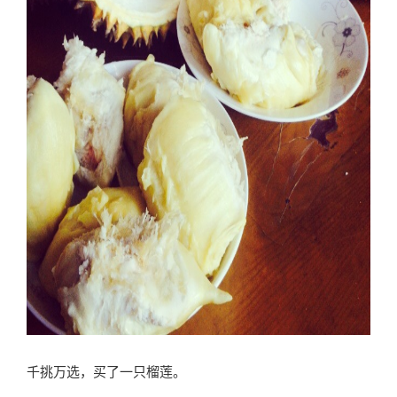
千挑万选，买了一只榴莲。