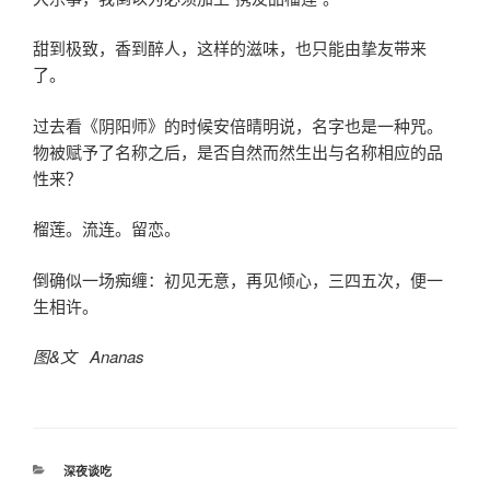
甜到极致，香到醉人，这样的滋味，也只能由挚友带来
了。
过去看《阴阳师》的时候安倍晴明说，名字也是一种咒。
物被赋予了名称之后，是否自然而然生出与名称相应的品
性来？
榴莲。流连。留恋。
倒确似一场痴缠：初见无意，再见倾心，三四五次，便一
生相许。
图&文 Ananas
分
深夜谈吃
类