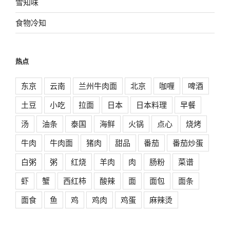
雪知味
食物冷知
热点
东京
云南
兰州牛肉面
北京
咖喱
啤酒
土豆
小吃
拉面
日本
日本料理
早餐
汤
油条
泰国
海鲜
火锅
点心
烧烤
牛肉
牛肉面
猪肉
甜品
番茄
番茄炒蛋
白粥
粥
红烧
羊肉
肉
肠粉
菜谱
虾
蟹
西红柿
酸辣
面
面包
面条
面食
鱼
鸡
鸡肉
鸡蛋
麻辣烫