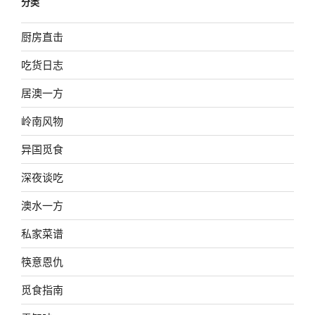
分类
厨房直击
吃货日志
居澳一方
岭南风物
异国觅食
深夜谈吃
澳水一方
私家菜谱
筷意恩仇
觅食指南