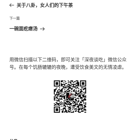
章
一
关于八卦，女人们的下午茶
导
篇
航
文
下
下一篇
章
一
一碗面疙瘩汤
篇
文
章
用微信扫描以下二维码，即可关注「深夜谈吃」微信公众
号。在每个饥肠辘辘的夜晚，遭受饮食美文的无情凌虐。