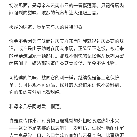
初次见面，是母亲从云南带回的一管榴莲膏。只记得唇齿
间强烈的甜味，浓烈的气息却让人退避三舍。
极端的味道，算是它与人的独特印象。
你会不会因为气味而讨厌某样东西？我就很讨厌香菇的味
道。或许是由于幼时在朋友家玩，正欲留下吃饭，被赶来
的母亲逮回家一顿好打。那晚不愉快的记忆逐渐模糊为密
闭房间里一碗浓郁味道的香菇青菜汤，至今不沾此物。
可榴莲的气味，就同它的刺一样，继续像是第二道保护
伞。只可远观不可近品，躲开的人恐怕永远也不会料到，
它的果肉竟然如此香甜吧。
和母亲几乎同时爱上榴莲。
许是遗传作祟，对食物百般挑剔的外祖嗜食这热带水果
——这莫不是老饕的标志吧？一次拜访，试探性地耐住窒
人气息品尝一口，入口绵软简直如与云朵亲吻。比蜜糖更