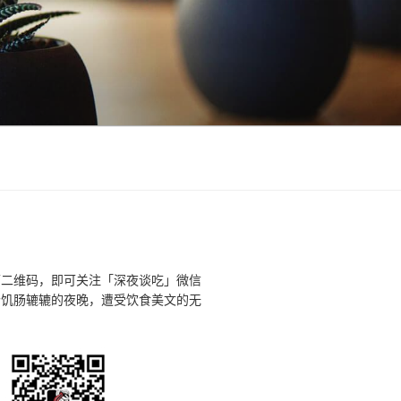
下二维码，即可关注「深夜谈吃」微信
个饥肠辘辘的夜晚，遭受饮食美文的无