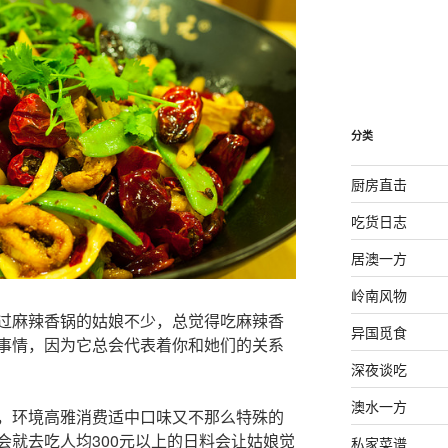
分类
厨房直击
吃货日志
居澳一方
岭南风物
过麻辣香锅的姑娘不少，总觉得吃麻辣香
异国觅食
事情，因为它总会代表着你和她们的关系
深夜谈吃
澳水一方
，环境高雅消费适中口味又不那么特殊的
会就去吃人均300元以上的日料会让姑娘觉
私家菜谱