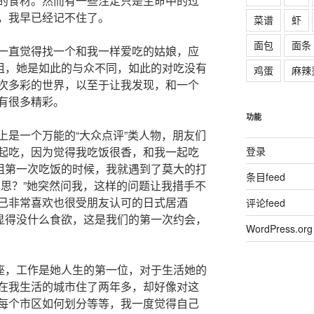
的食材。然而有一些注定只是生命中的过
，我早已经记不住了。
菜谱
虾
面包
面条
一直觉得找一个和我一样爱吃的姑娘，应
姐，她是如此的与众不同，如此的对吃没有
鸡蛋
麻辣
次多彩的世界，以至于让我发现，和一个
有很多精彩。
功能
上是一个万能的“大众点评”类人物，朋友们
登录
起吃，因为觉得我吃饭很香，和我一起吃
姐第一次吃饭的时候，我就遇到了莫大的打
条目feed
意思？”她突然问我，这样的问题让我措手不
己非常喜欢也很受朋友认可的日式居酒
评论feed
显得没什么食欲，这是我们的第一次约会，
WordPress.org
座，工作是她人生的第一位，对于生活她的
在我生活的城市住了两年多，却好像对这
每个市区如何划分等等，我一度觉得自己