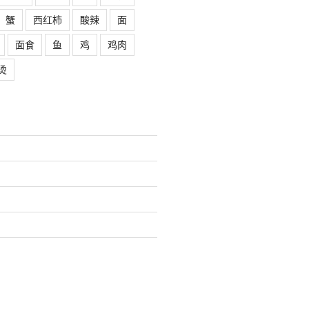
蟹
西红柿
酸辣
面
面食
鱼
鸡
鸡肉
烫