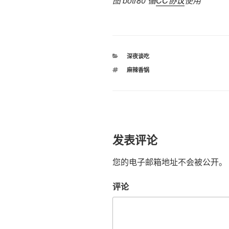
图 botr80 循
CC协议
使用
分
深夜谈吃
类
标
麻辣香锅
签
发表评论
您的电子邮箱地址不会被公开。
评论