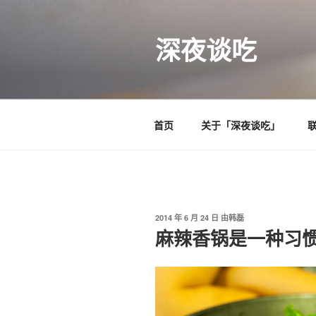
跳
至
深夜谈吃
内
容
首页
关于「深夜谈吃」
发
2014 年 6 月 24 日
由
韩磊
布
麻辣香锅是一种习
于