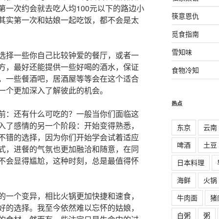
第一次约会就去吃人均100元以下的路边小
筷意恩仇
其实第一次和姑娘一起吃饭，都不会是太
觅食指南
雪知味
选择一些你自己比较钟爱的餐厅，或者一
方，最好还能提供一些好喝的酒水，保证
食物冷知
，一些餐酒吧，居酒屋等等会在这个适合
一个更加深入了解彼此的机会。
热点
前：还有什么可吃的？一般当你们面临这
入了感情的另一个阶段：开始变得熟悉，
东京
云南
不错的选择，因为你们开始学会试着适应
啤酒
土豆
式，进餐的气氛也更加融洽和随意，在同
不会显得尴尬，这种时刻，总是最值得怀
日本料理
海鲜
火锅
的一个变异，相比火锅更加快捷和速食，
牛肉面
猪
好的选择。我至今依然难以忘怀的姑娘，
白粥
粥