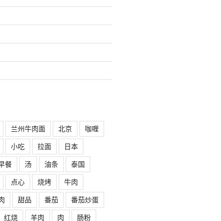
兰州牛肉面
北京
咖喱
小吃
拉面
日本
早餐
汤
油条
泰国
点心
烧烤
牛肉
肉
甜品
番茄
番茄炒蛋
红烧
羊肉
肉
肠粉