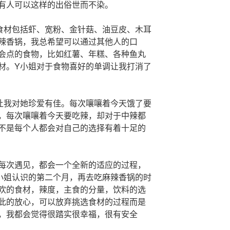
有人可以这样的出俗世而不染。
食材包括虾、宽粉、金针菇、油豆皮、木耳
辣香锅，我总希望可以通过其他人的口
会点的食物，比如红薯、年糕、各种鱼丸
材。Y小姐对于食物喜好的单调让我打消了
让我对她珍爱有佳。每次嚷嚷着今天饿了要
，每次嚷嚷着今天要吃辣，却对于中辣都
不是每个人都会对自己的选择有着十足的
每次遇见，都会一个全新的适应的过程，
小姐认识的第二个月，再去吃麻辣香锅的时
欢的食材，辣度，主食的分量，饮料的选
此的放心，可以放弃挑选食材的过程而是
，我都会觉得很踏实很幸福，很有安全