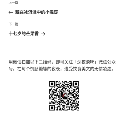
上
上一篇
章
一
藏在冰淇淋中的小温暖
导
篇
航
文
下
下一篇
章
一
十七岁的芒果香
篇
文
章
用微信扫描以下二维码，即可关注「深夜谈吃」微信公众
号。在每个饥肠辘辘的夜晚，遭受饮食美文的无情凌虐。