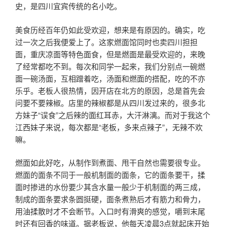
史，是四川宜宾传统的名小吃。
美食历经百年仍如此受欢迎，想来是有原因的。确实，吃
过一次之后我便爱上了。这家燃面馆同时也卖四川担担
面，重庆凉面等特色面食，但是燃面是最受欢迎的，来晚
了经常都吃不到。每次和同学一起来，我们分别点一碗燃
面一碗汤面，互相蹭着吃，汤面和燃面的搭配，吃的不亦
乐乎。老板人很热情，因开店在北方的原因，总是首先会
问要不要辣椒。店里的辣椒都是从四川发过来的，很多北
方妹子“误食”之后辣的面红耳赤，大汗淋漓。而对于我这个
江西妹子来说，每次都是“老板，多来点辣子”，无辣不欢
嘛。
燃面如此好吃，从制作到煮面、甩干自然也需要很专业。
燃面的面条不同于一般机制面的面条，它的面条要干，揉
面时掺进的水份要少其含水量一般少于机制面的两三成，
制成的面条要求条圆挺硬，面条煮熟后才有筋力和骨力，
用油揉散时才不会断节。入口时有滑爽的感觉，嚼到末尾
时还有回香的味道。据老板说，他每天凌晨3点就起床开始