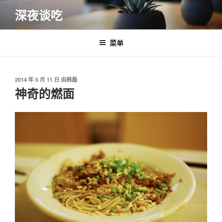
跳
深夜谈吃
至
内
容
菜单
发
2014 年 5 月 11 日
由
韩磊
布
神奇的燃面
于