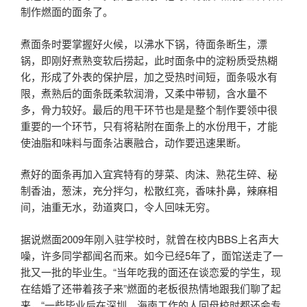
制作燃面的面条了。
煮面条时要掌握好火候，以沸水下锅，待面条断生，漂
锅，即刚好煮熟变软后捞起，此时面条中的淀粉质受热糊
化，形成了外表的保护层，加之受热时间短，面条吸水有
限，煮熟后的面条既柔软润滑，又柔中带韧，含水量不
多，骨力较好。最后的甩干环节也是是整个制作要领中很
重要的一个环节，只有将粘附在面条上的水份甩干，才能
使油脂和味料与面条沾裹融合，动作要迅速果断。
煮好的面条再加入宜宾特有的芽菜、肉沫、熟花生碎、秘
制香油，葱沫，充分拌匀，松散红亮，香味扑鼻，辣麻相
间，油重无水，劲道爽口，令人回味无穷。
据说燃面2009年刚入驻学校时，就曾在校内BBS上名声大
噪，许多同学都闻名而来。如今已经5年了，面馆送走了一
批又一批的毕业生。“当年吃我的面还在谈恋爱的学生，现
在结婚了还带着孩子来”燃面的老板很热情地跟我们聊了起
来，“一些毕业后在深圳、海南工作的人回母校时都还会专