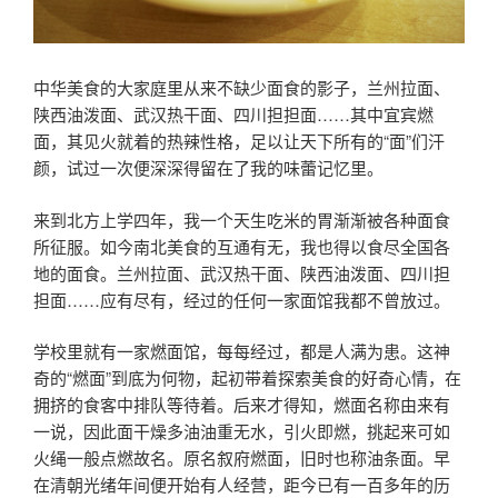
中华美食的大家庭里从来不缺少面食的影子，兰州拉面、
陕西油泼面、武汉热干面、四川担担面……其中宜宾燃
面，其见火就着的热辣性格，足以让天下所有的“面”们汗
颜，试过一次便深深得留在了我的味蕾记忆里。
来到北方上学四年，我一个天生吃米的胃渐渐被各种面食
所征服。如今南北美食的互通有无，我也得以食尽全国各
地的面食。兰州拉面、武汉热干面、陕西油泼面、四川担
担面……应有尽有，经过的任何一家面馆我都不曾放过。
学校里就有一家燃面馆，每每经过，都是人满为患。这神
奇的“燃面”到底为何物，起初带着探索美食的好奇心情，在
拥挤的食客中排队等待着。后来才得知，燃面名称由来有
一说，因此面干燥多油油重无水，引火即燃，挑起来可如
火绳一般点燃故名。原名叙府燃面，旧时也称油条面。早
在清朝光绪年间便开始有人经营，距今已有一百多年的历