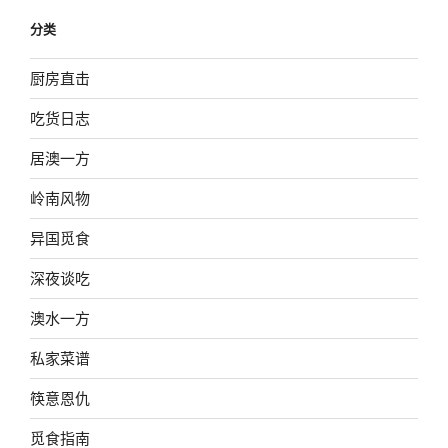
分类
厨房直击
吃货日志
居澳一方
岭南风物
异国觅食
深夜谈吃
澳水一方
私家菜谱
筷意恩仇
觅食指南