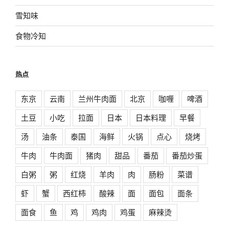
雪知味
食物冷知
热点
东京
云南
兰州牛肉面
北京
咖喱
啤酒
土豆
小吃
拉面
日本
日本料理
早餐
汤
油条
泰国
海鲜
火锅
点心
烧烤
牛肉
牛肉面
猪肉
甜品
番茄
番茄炒蛋
白粥
粥
红烧
羊肉
肉
肠粉
菜谱
虾
蟹
西红柿
酸辣
面
面包
面条
面食
鱼
鸡
鸡肉
鸡蛋
麻辣烫