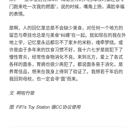
门跑来吃一次我的燃面”，说的时候，嘴角上扬，满脸幸福
的表情。
是啊，人的回忆里总是不会缺少美食，对任何一个地方的
留恋与牵挂也总是与美食“纠缠”在一起。就如现在的我在外
地上学，记忆里永远都忘不了家乡的米粉，魂牵梦绕。或
许是由于多年来的饮食习惯不好，我十六七岁是就犯下了
慢性胃炎，经常性食物消化不良。来到北方，爱上了各式
各样的面条，胃病也很少再犯了。都说面条易于消化，是
养胃佳品，想来在我身上得到了验证了。我想若干年后的
我回到母校，也一定会寻“面”而来。
文 啊啦竹筱
图 FiFi's Toy Station 循CC协议使用