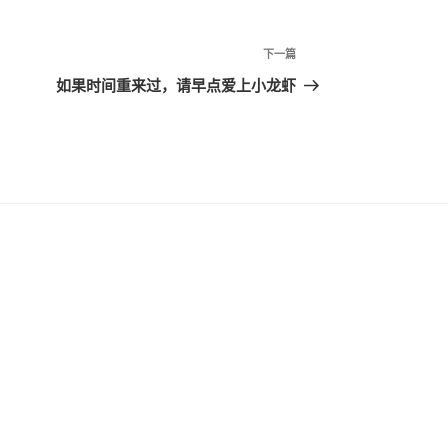
下
下一篇
一
如果时间重来过，请早点爱上小龙虾
篇
文
章