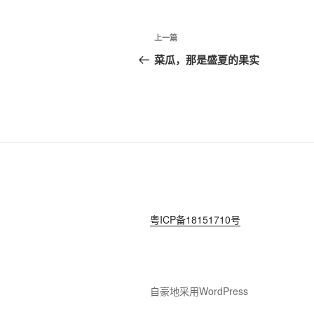
文
上
上一篇
章
一
菜瓜，那是盛夏的果实
篇
导
文
航
章
粤ICP备18151710号
自豪地采用WordPress