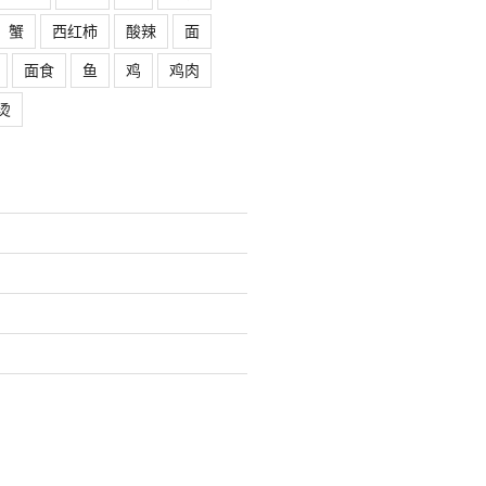
蟹
西红柿
酸辣
面
面食
鱼
鸡
鸡肉
烫