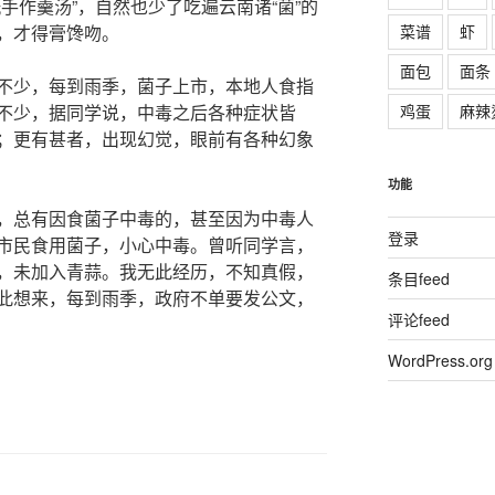
手作羹汤”，自然也少了吃遍云南诸“菌”的
菜谱
虾
，才得膏馋吻。
面包
面条
不少，每到雨季，菌子上市，本地人食指
鸡蛋
麻辣
不少，据同学说，中毒之后各种症状皆
；更有甚者，出现幻觉，眼前有各种幻象
功能
，总有因食菌子中毒的，甚至因为中毒人
登录
市民食用菌子，小心中毒。曾听同学言，
，未加入青蒜。我无此经历，不知真假，
条目feed
此想来，每到雨季，政府不单要发公文，
评论feed
WordPress.org