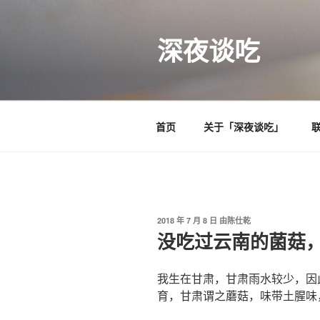
跳
至
深夜谈吃
内
容
首页
关于「深夜谈吃」
发
2018 年 7 月 8 日
由
陈仕乾
布
没吃过云南的菌菇
于
我生在甘肃，甘肃雨水较少，因
育，甘肃谓之蘑菇，味带土腥味