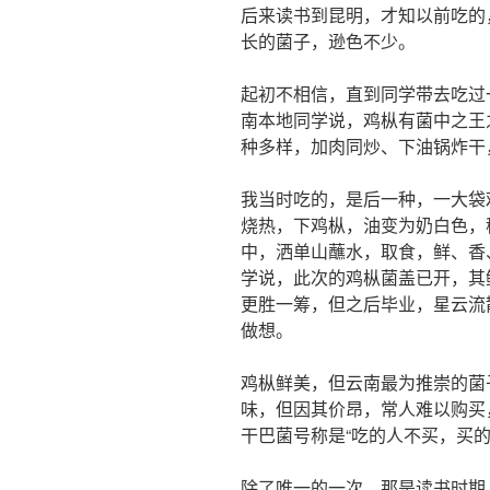
后来读书到昆明，才知以前吃的
长的菌子，逊色不少。
起初不相信，直到同学带去吃过
南本地同学说，鸡枞有菌中之王
种多样，加肉同炒、下油锅炸干
我当时吃的，是后一种，一大袋
烧热，下鸡枞，油变为奶白色，
中，洒单山蘸水，取食，鲜、香
学说，此次的鸡枞菌盖已开，其
更胜一筹，但之后毕业，星云流
做想。
鸡枞鲜美，但云南最为推崇的菌
味，但因其价昂，常人难以购买
干巴菌号称是“吃的人不买，买
除了唯一的一次，那是读书时期