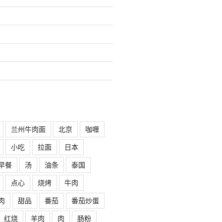
兰州牛肉面
北京
咖喱
小吃
拉面
日本
早餐
汤
油条
泰国
点心
烧烤
牛肉
肉
甜品
番茄
番茄炒蛋
红烧
羊肉
肉
肠粉