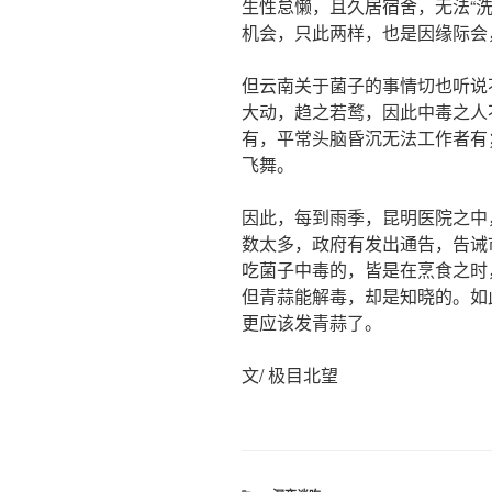
生性怠懒，且久居宿舍，无法“洗
机会，只此两样，也是因缘际会
但云南关于菌子的事情切也听说
大动，趋之若鹜，因此中毒之人
有，平常头脑昏沉无法工作者有
飞舞。
因此，每到雨季，昆明医院之中
数太多，政府有发出通告，告诫
吃菌子中毒的，皆是在烹食之时
但青蒜能解毒，却是知晓的。如
更应该发青蒜了。
文/ 极目北望