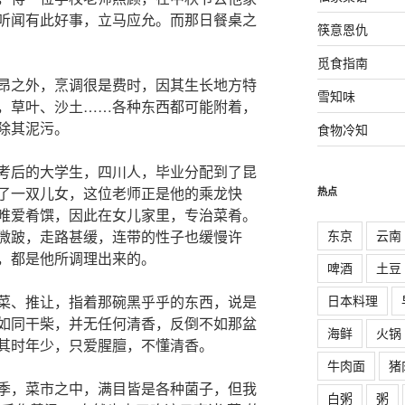
听闻有此好事，立马应允。而那日餐桌之
筷意恩仇
觅食指南
昂之外，烹调很是费时，因其生长地方特
雪知味
，草叶、沙土……各种东西都可能附着，
除其泥污。
食物冷知
考后的大学生，四川人，毕业分配到了昆
了一双儿女，这位老师正是他的乘龙快
热点
唯爱肴馔，因此在女儿家里，专治菜肴。
东京
云南
微跛，走路甚缓，连带的性子也缓慢许
，都是他所调理出来的。
啤酒
土豆
日本料理
菜、推让，指着那碗黑乎乎的东西，说是
如同干柴，并无任何清香，反倒不如那盆
海鲜
火锅
其时年少，只爱腥膻，不懂清香。
牛肉面
猪
季，菜市之中，满目皆是各种菌子，但我
白粥
粥