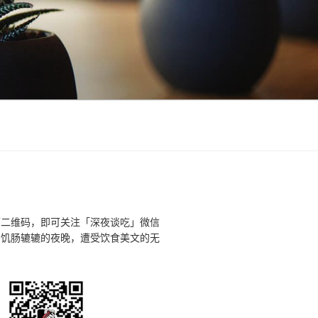
下二维码，即可关注「深夜谈吃」微信
个饥肠辘辘的夜晚，遭受饮食美文的无