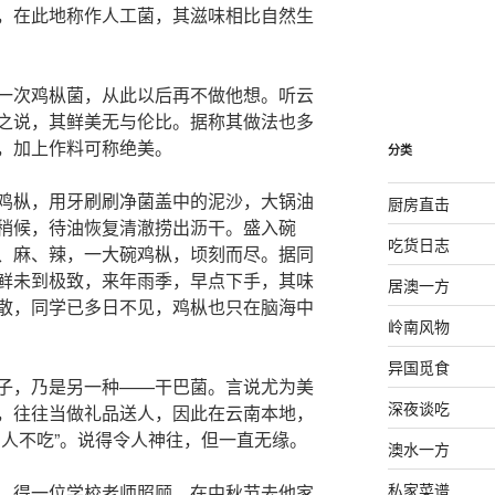
，在此地称作人工菌，其滋味相比自然生
一次鸡枞菌，从此以后再不做他想。听云
之说，其鲜美无与伦比。据称其做法也多
，加上作料可称绝美。
分类
鸡枞，用牙刷刷净菌盖中的泥沙，大锅油
厨房直击
稍候，待油恢复清澈捞出沥干。盛入碗
吃货日志
、麻、辣，一大碗鸡枞，顷刻而尽。据同
鲜未到极致，来年雨季，早点下手，其味
居澳一方
散，同学已多日不见，鸡枞也只在脑海中
岭南风物
异国觅食
子，乃是另一种——干巴菌。言说尤为美
深夜谈吃
，往往当做礼品送人，因此在云南本地，
的人不吃”。说得令人神往，但一直无缘。
澳水一方
私家菜谱
，得一位学校老师照顾，在中秋节去他家