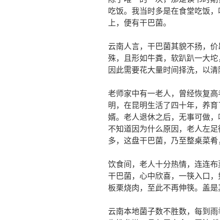
吃饭。我当时多是在食堂吃饭，
上，便有干巴菌。
云南人言，干巴菌其貌不扬，价
殊，且形如牛粪，软趴趴一大坨
因此需要花大量时间择洗，以清
老师家中有一老人，曾经恢复高
明，在昆明生活了四十年，养育
婿。老人退休之后，无事可做，
不知道因为什么原因，老人左足
多，这盘干巴菌，乃至整桌菜肴
饮食间，老人十分热情，连连布
干巴菌，心中欣喜，一筷入口，
板栗烧肉，至此不再伸筷。盖是
云南本地菌子数不胜数，每到雨