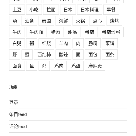
土豆
小吃
拉面
日本
日本料理
早餐
汤
油条
泰国
海鲜
火锅
点心
烧烤
牛肉
牛肉面
猪肉
甜品
番茄
番茄炒蛋
白粥
粥
红烧
羊肉
肉
肠粉
菜谱
虾
蟹
西红柿
酸辣
面
面包
面条
面食
鱼
鸡
鸡肉
鸡蛋
麻辣烫
功能
登录
条目feed
评论feed