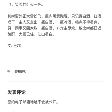
飞，笑脸共灯火一色。
其时窗外正大雪纷飞，屋内暖意融融。只记得白酒、红酒
喝干，主人又拿出一瓶白酒、一瓶啤酒，喝完不得尽兴，
另一同事又回家取一瓶白酒，方宾主尽欢。散席时都已近
酩酊，大雪已住，江山尽白。
文/ 王超
分
深夜谈吃
类
发表评论
您的电子邮箱地址不会被公开。