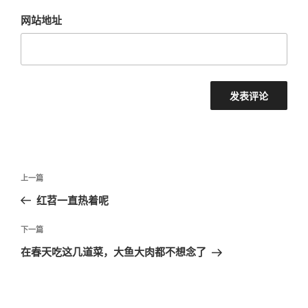
网站地址
文
上
上一篇
章
一
红苕一直热着呢
导
篇
航
文
下
下一篇
章
一
在春天吃这几道菜，大鱼大肉都不想念了
篇
文
章