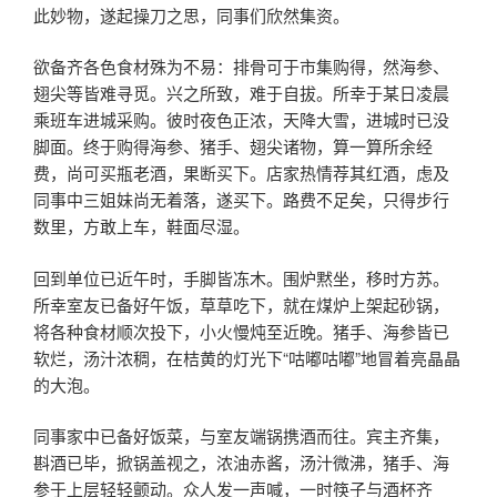
此妙物，遂起操刀之思，同事们欣然集资。
欲备齐各色食材殊为不易：排骨可于市集购得，然海参、
翅尖等皆难寻觅。兴之所致，难于自拔。所幸于某日凌晨
乘班车进城采购。彼时夜色正浓，天降大雪，进城时已没
脚面。终于购得海参、猪手、翅尖诸物，算一算所余经
费，尚可买瓶老酒，果断买下。店家热情荐其红酒，虑及
同事中三姐妹尚无着落，遂买下。路费不足矣，只得步行
数里，方敢上车，鞋面尽湿。
回到单位已近午时，手脚皆冻木。围炉黙坐，移时方苏。
所幸室友已备好午饭，草草吃下，就在煤炉上架起砂锅，
将各种食材顺次投下，小火慢炖至近晚。猪手、海参皆已
软烂，汤汁浓稠，在桔黄的灯光下“咕嘟咕嘟”地冒着亮晶晶
的大泡。
同事家中已备好饭菜，与室友端锅携酒而往。宾主齐集，
斟酒已毕，掀锅盖视之，浓油赤酱，汤汁微沸，猪手、海
参于上层轻轻颤动。众人发一声喊，一时筷子与酒杯齐