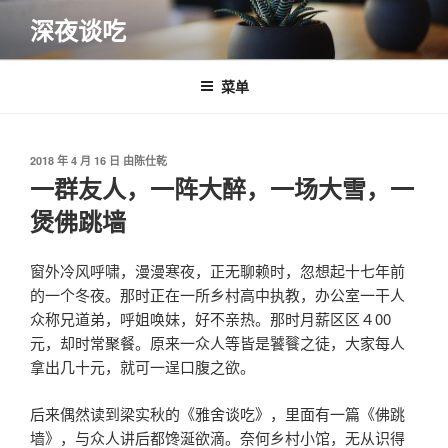
跳
深夜谈吃
至
内
容
菜单
发
2018 年 4 月 16 日
由
陈仕乾
布
一群友人，一阵大醉，一场大雪，一
于
煲佛跳墙
窗外冷风呼啸，漫漫寒夜，正无聊赖时，忽想起十七年前
的一个冬夜。那时正在一所乡村高中执教，办公室一干人
众称兄道弟，呼姐唤妹，好不亲热。那时月薪区区４00
元，却时常聚餐。原来一众人等皆是饕餮之徒，大家每人
拿出几十元，就可一逞口腹之欲。
后来偶然读到梁实秋的《雅舍谈吃》，里面有一篇《佛跳
墙》，与众人讲后都馋涎欲滴。奈何乡村小馆，无从识得