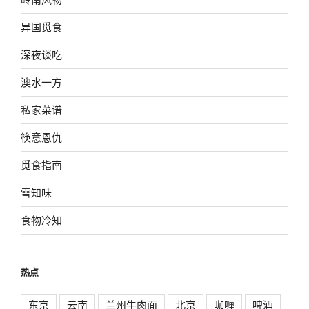
异国觅食
深夜谈吃
澳水一方
私家菜谱
筷意恩仇
觅食指南
雪知味
食物冷知
热点
东京
云南
兰州牛肉面
北京
咖喱
啤酒