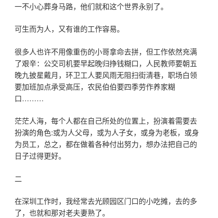
一不小心葬身马路，他们就和这个世界永别了。
可生而为人，又有谁的工作容易。
很多人也许不用像重伤的小哥拿命去拼，但工作依然充满
了艰辛：公交司机要早起晚归挣钱糊口，人民教师要朝五
晚九披星戴月，环卫工人要风雨无阻扫街清巷，职场白领
要加班加点承受高压，农民伯伯要四季劳作养家糊
口………
茫茫人海，每个人都在自己所处的位置上，扮演着需要去
扮演的角色:或为人父母，或为人子女，或身为老板，或身
为员工，总之，都在做着各种付出努力，想办法把自己的
日子过得更好。
二
在深圳工作时，我经常去光顾园区门口的小吃摊，去的多
了，也就和那对老夫妻熟了。