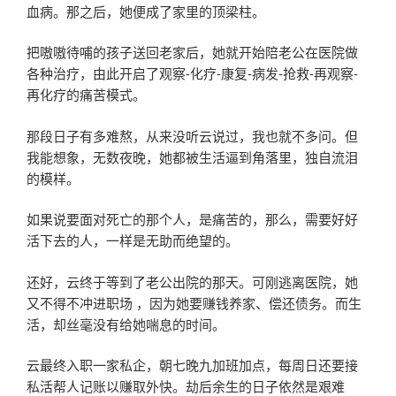
血病。那之后，她便成了家里的顶梁柱。
把嗷嗷待哺的孩子送回老家后，她就开始陪老公在医院做
各种治疗，由此开启了观察-化疗-康复-病发-抢救-再观察-
再化疗的痛苦模式。
那段日子有多难熬，从来没听云说过，我也就不多问。但
我能想象，无数夜晚，她都被生活逼到角落里，独自流泪
的模样。
如果说要面对死亡的那个人，是痛苦的，那么，需要好好
活下去的人，一样是无助而绝望的。
还好，云终于等到了老公出院的那天。可刚逃离医院，她
又不得不冲进职场 ，因为她要赚钱养家、偿还债务。而生
活，却丝毫没有给她喘息的时间。
云最终入职一家私企，朝七晚九加班加点，每周日还要接
私活帮人记账以赚取外快。劫后余生的日子依然是艰难