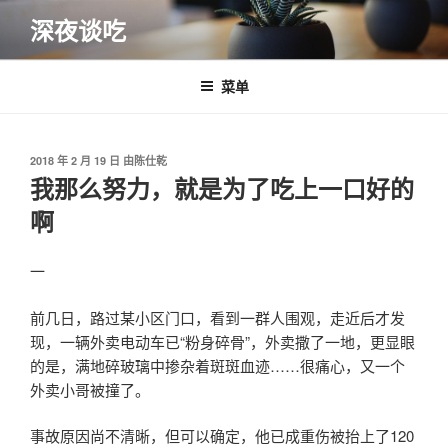
跳
深夜谈吃
至
内
容
菜单
发
2018 年 2 月 19 日
由
陈仕乾
布
我那么努力，就是为了吃上一口好的
于
啊
一
前几日，路过某小区门口，看到一群人围观，走近后才发
现，一辆外卖电动车已“粉身碎骨”，外卖撒了一地，更显眼
的是，满地碎玻璃中掺杂着斑斑血迹……很痛心，又一个
外卖小哥被撞了。
事故原因尚不清晰，但可以确定，他已成重伤被抬上了120