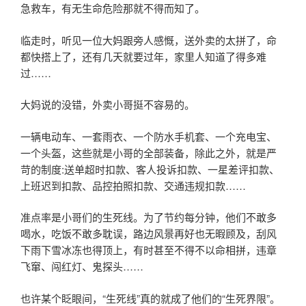
急救车，有无生命危险那就不得而知了。
临走时，听见一位大妈跟旁人感慨，送外卖的太拼了，命
都快搭上了，还有几天就要过年，家里人知道了得多难
过……
大妈说的没错，外卖小哥挺不容易的。
一辆电动车、一套雨衣、一个防水手机套、一个充电宝、
一个头盔，这些就是小哥的全部装备，除此之外，就是严
苛的制度:送单超时扣款、客人投诉扣款、一星差评扣款、
上班迟到扣款、品控拍照扣款、交通违规扣款……
准点率是小哥们的生死线。为了节约每分钟，他们不敢多
喝水，吃饭不敢多耽误，路边风景再好也无暇顾及，刮风
下雨下雪冰冻也得顶上，有时甚至不得不以命相拼，违章
飞窜、闯红灯、鬼探头……
也许某个眨眼间，“生死线”真的就成了他们的“生死界限”。