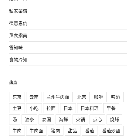
私家菜谱
筷意恩仇
觅食指南
雪知味
食物冷知
热点
东京
云南
兰州牛肉面
北京
咖喱
啤酒
土豆
小吃
拉面
日本
日本料理
早餐
汤
油条
泰国
海鲜
火锅
点心
烧烤
牛肉
牛肉面
猪肉
甜品
番茄
番茄炒蛋