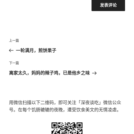
文
上
上一篇
章
一
一轮满月，煎饼果子
导
篇
航
文
下
下一篇
章
一
离家太久，妈妈的辣子鸡，已是他乡之味
篇
文
章
用微信扫描以下二维码，即可关注「深夜谈吃」微信公众
号。在每个饥肠辘辘的夜晚，遭受饮食美文的无情凌虐。