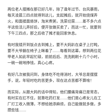
两位老人摆摊在那已好几年，除了逢年过节、台风暴雨，
每天凌晨三四点就得到这儿，支起摊后，就开始烧煤弄
火，和面揉面烙饼，淘米煮粥，洗菜切菜……差不多六点
半这些活儿弄好后，便开张做买卖了，而这一忙，就要到
下午三四点，那之后收了摊才能回家休息。
有时我错开到饭点去到摊上，要不大妈趴在桌子上打盹，
要不大爷躺在椅子上眯着了……每看到这幕，想到两位花
甲老人如此早起忙碌，前前后后、洗洗刷刷十几个小时，
一碗一碗地挣钱，真心心疼。
有好几次被我问到，身体吃不吃得消时，大爷总是摆摆
手，说，年轻时吃的苦更多，现在这点苦都不算啥！
而实际，从跟大妈的话中得知，他们腰痛背痛已是常态，
有时实在扛不住，就靠吃药打发……他们是心疼女儿在工
厂打工收入微薄，不想给她添麻烦，自己能做就多做，多
攒些钱……