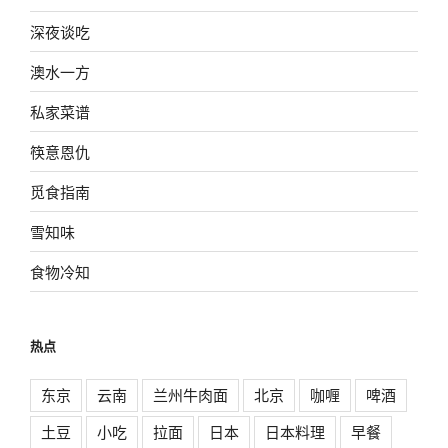
深夜谈吃
澳水一方
私家菜谱
筷意恩仇
觅食指南
雪知味
食物冷知
热点
东京
云南
兰州牛肉面
北京
咖喱
啤酒
土豆
小吃
拉面
日本
日本料理
早餐