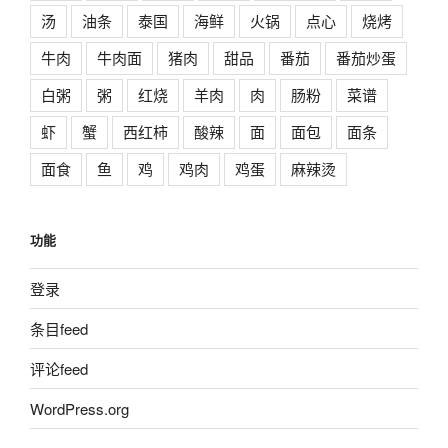
汤
油条
泰国
海鲜
火锅
点心
烧烤
牛肉
牛肉面
猪肉
甜品
番茄
番茄炒蛋
白粥
粥
红烧
羊肉
肉
肠粉
菜谱
虾
蟹
西红柿
酸辣
面
面包
面条
面食
鱼
鸡
鸡肉
鸡蛋
麻辣烫
功能
登录
条目feed
评论feed
WordPress.org