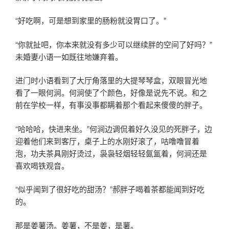
“好吃啊，可是想到家里的肠粉就没胃口了。”
“你就扯吧，你本来就没有多少可以继续胖的空间了好吗？”
未婚妻小语一如既往地嫌弃着。
进门时小语看到了大厅角落里的大提琴琴盒，双眼冒光地
看了一眼何涧。何涧使了个颜色，好像是说先不说。和之
前在学校一样，有事没事都瞒着那个看起来傻傻的胖子。
“哈哈哈，快进来坐。”何涧边调侃着好久没见的死胖子，边
迎着他们来到客厅，桌子上的水刚好滚了，咕噜噜冒着
泡，功夫茶具刚好烫过，袅袅轻烟轻轻氤氲着，何涧还是
喜欢喝铁观音。
“似乎闻到了很好吃的甜汤？”郝胖子喝着茶都能闻到好吃
的。
那是姜薯汤。姜薯，不是姜，是薯。