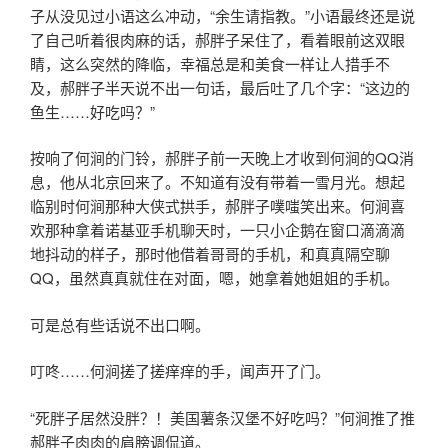
子从没见过小语这么冲动，“余生请指教。”小语最终还是说
了自己听着很肉麻的话，郝胖子呆住了，看着眼前这双眼
睛，这么突然的降临，幸福总是和美食一样让人措手不
及，郝胖子半天说不出一句话，最后吐了几个字：“这边的
鱼生……好吃吗？”
按响了何涧的门铃，郝胖子前一天晚上才收到何涧的QQ消
息，他从北京回来了。不知道有没有带着一雪月光。想起
临别时何涧那种大侠式拱手，郝胖子噗嗤笑出来。何涧喜
欢那种拿着诺基亚手机聊天时，一只小企鹅在窗口滴滴滴
地抖动的样子，那时他借着哥哥的手机，和真真隔空聊
QQ，虽然真真就住在对面，嗯，她拿着她姐姐的手机。
可是总有些话说不出口啊。
叮咚……何涧搓了搓痒痒的手，闻声开了门。
“死胖子居然没胖？！美国薯条汉堡不好吃吗？”何涧推了推
郝胖子肉肉的肩膀调侃道。