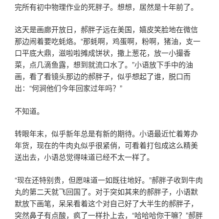
完所有初中物理作业的死胖子。想想，居然是十年前了。
这天是画廊开放日，郝胖子远在美国，嬉皮笑脸地在微信
那边闹着要吃蚝烙。“那蚝啊，鸡蛋啊，粉啊，猪油，支一
口平底大鼎，滋啦啦摊成饼状，撒上葱花，放一小撮香
菜，点几滴鱼露，想到就流口水了。”小语放下手中的油
画，看了看镜头那边的郝胖子，似乎想起了谁，脱口而
出：“何涧他们今年回家过年吗？”
不知道。
转眼年末，似乎新年总是有新的期待。小语最近忙着筹办
年货，现在的牛肉丸似乎很紧俏，可看着打包成这么精美
送出去，小语总觉得味道已经不太一样了。
“现在还特别贵，但愿味道一如既往地好。”郝胖子收到牛肉
丸的第二天就飞回国了。对于突如其来的郝胖子，小语默
默放下画笔，呆呆看着这个对自己好了大半生的郝胖子，
突然鼻子有点酸，疯了一样扑上去，“哈哈哈你干嘛？”郝胖