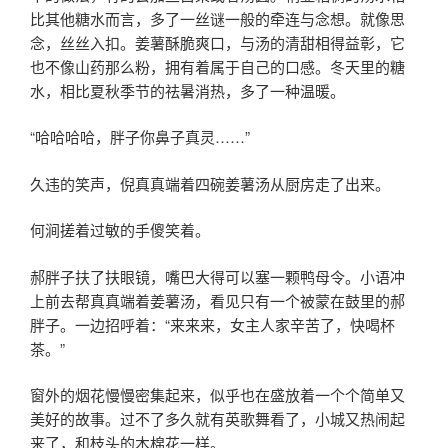
比其他糖水而言，多了一丝谜一般的牵连与念想。就像思
念，丝丝入扣。姜薯酥脆爽口，与汤的清甜相得益彰，它
也不像山药那么粉，拥有着属于自己的口感。冬天里的糖
水，相比夏秋季节的祛暑消热，多了一种温暖。
“哈哈哈哈，胖子你鼻子真灵……”
久违的笑声，倪真真端着四碗姜薯汤从厨房走了出来。
何涧搓着过敏的手傻笑着。
郝胖子扶了扶眼镜，嘴巴大得可以塞一颗鸭母令。小语冲
上前去帮真真端着姜薯汤，看见只有一个被蒙在鼓里的郝
胖子。一边招呼着：“来来来，女主人家辛苦了，快喝杯
茶。”
窗外的烟花慢慢密集起来，似乎也在盛放着一个个简单又
美好的故事。过不了多久就有英歌舞看了，小城又热闹起
来了，和枝头的木棉花一样。