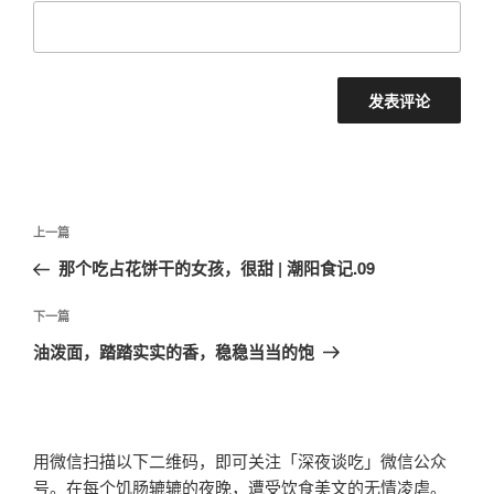
文
上
上一篇
章
一
那个吃占花饼干的女孩，很甜 | 潮阳食记.09
导
篇
航
文
下
下一篇
章
一
油泼面，踏踏实实的香，稳稳当当的饱
篇
文
章
用微信扫描以下二维码，即可关注「深夜谈吃」微信公众
号。在每个饥肠辘辘的夜晚，遭受饮食美文的无情凌虐。