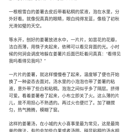
一根根雪白的姜薯去皮后带着粘稠的浆液，泡在水里，分
外好看。就像倪真真的眼睛，眼白纯得发蓝，像极了初秋
光滑如璧的天空。
等水开，刨好的姜薯放进水中，一片片，如昙花的花瓣，
洁白而薄，用筷子夹起来，依稀可以看见背面的光。小时
候的何涧会调皮地躲在姜薯片后面巴眨着问真真：“看得见
我吗看得见我吗？”
一片片的姜薯，就这样慢慢卷了起来，温度够了便也开始
换了一种姿态去面对。汤水里的小泡泡也带了姜薯的粘
液，意外带了些白和粘稠。泡泡之间似乎多了隔层。挤得
可爱。看着姜薯卷了起来，小布立即关了火。这么薄的片
儿，是不用担心不熟透的。再过火也便烂了。加了糖搅
匀，热气腾腾，模糊了窗。
这样的姜薯汤，在小城的大小喜事里最为常见，这是最简
单的做法，有的会加些白果或者汤圆。稍显粘稠的汤水相