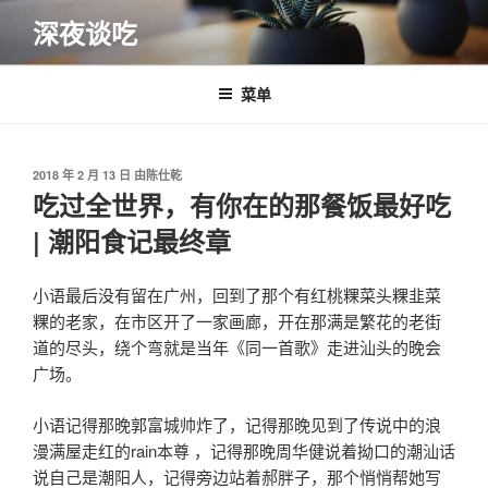
跳
深夜谈吃
至
内
容
菜单
发
2018 年 2 月 13 日
由
陈仕乾
布
吃过全世界，有你在的那餐饭最好吃
于
| 潮阳食记最终章
小语最后没有留在广州，回到了那个有红桃粿菜头粿韭菜
粿的老家，在市区开了一家画廊，开在那满是繁花的老街
道的尽头，绕个弯就是当年《同一首歌》走进汕头的晚会
广场。
小语记得那晚郭富城帅炸了，记得那晚见到了传说中的浪
漫满屋走红的rain本尊 ，记得那晚周华健说着拗口的潮汕话
说自己是潮阳人，记得旁边站着郝胖子，那个悄悄帮她写