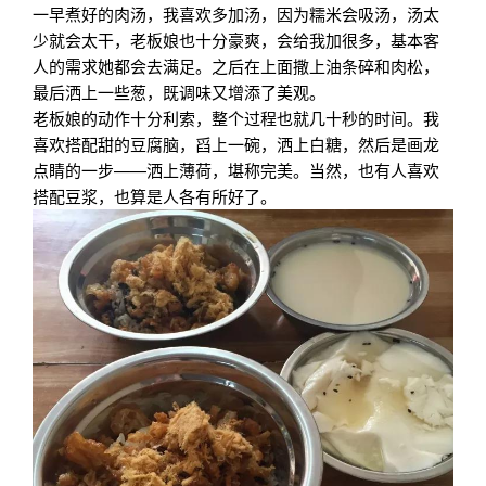
一早煮好的肉汤，我喜欢多加汤，因为糯米会吸汤，汤太
少就会太干，老板娘也十分豪爽，会给我加很多，基本客
人的需求她都会去满足。之后在上面撒上油条碎和肉松，
最后洒上一些葱，既调味又增添了美观。
老板娘的动作十分利索，整个过程也就几十秒的时间。我
喜欢搭配甜的豆腐脑，舀上一碗，洒上白糖，然后是画龙
点睛的一步——洒上薄荷，堪称完美。当然，也有人喜欢
搭配豆浆，也算是人各有所好了。