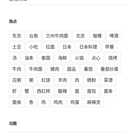
热点
东京
云南
兰州牛肉面
北京
咖喱
啤酒
土豆
小吃
拉面
日本
日本料理
早餐
汤
油条
泰国
海鲜
火锅
点心
烧烤
牛肉
牛肉面
猪肉
甜品
番茄
番茄炒蛋
白粥
粥
红烧
羊肉
肉
肠粉
菜谱
虾
蟹
西红柿
酸辣
面
面包
面条
面食
鱼
鸡
鸡肉
鸡蛋
麻辣烫
功能