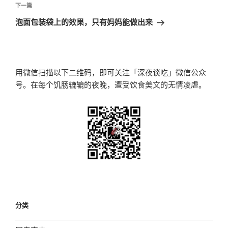
航
文
下
下一篇
章
一
泡面包装袋上的效果，只有妈妈能做出来
篇
文
章
用微信扫描以下二维码，即可关注「深夜谈吃」微信公众
号。在每个饥肠辘辘的夜晚，遭受饮食美文的无情凌虐。
分类