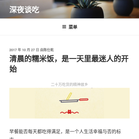
跳
深夜谈吃
至
内
容
菜单
发
2017 年 10 月 27 日
由
陈仕乾
布
清晨的糯米饭，是一天里最迷人的开
于
始
二十万吃货的精神故乡
早餐能否每天都吃得满足，是一个人生活幸福与否的标