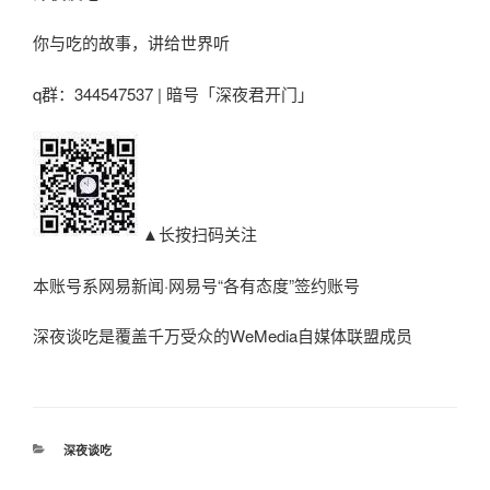
你与吃的故事，讲给世界听
q群：344547537 | 暗号「深夜君开门」
▲长按扫码关注
本账号系网易新闻·网易号“各有态度”签约账号
深夜谈吃是覆盖千万受众的WeMedia自媒体联盟成员
分
深夜谈吃
类