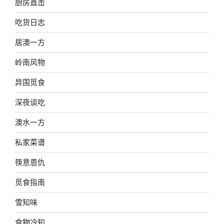
厨房直击
吃货日志
居澳一方
岭南风物
异国觅食
深夜谈吃
澳水一方
私家菜谱
筷意恩仇
觅食指南
雪知味
食物冷知