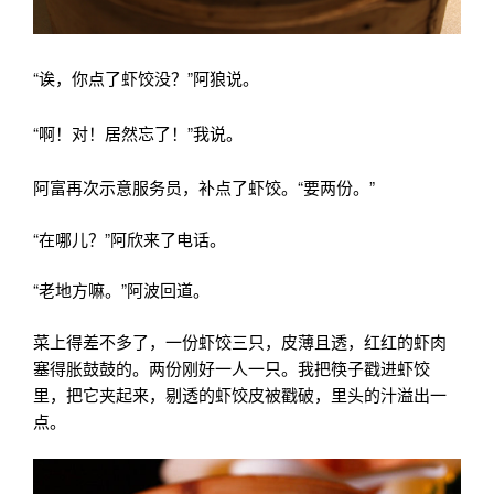
“诶，你点了虾饺没？”阿狼说。
“啊！对！居然忘了！”我说。
阿富再次示意服务员，补点了虾饺。“要两份。”
“在哪儿？”阿欣来了电话。
“老地方嘛。”阿波回道。
菜上得差不多了，一份虾饺三只，皮薄且透，红红的虾肉
塞得胀鼓鼓的。两份刚好一人一只。我把筷子戳进虾饺
里，把它夹起来，剔透的虾饺皮被戳破，里头的汁溢出一
点。