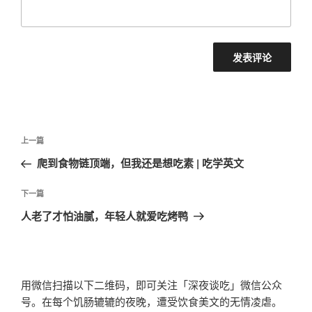
文
上
上一篇
章
一
爬到食物链顶端，但我还是想吃素 | 吃学英文
导
篇
航
文
下
下一篇
章
一
人老了才怕油腻，年轻人就爱吃烤鸭
篇
文
章
用微信扫描以下二维码，即可关注「深夜谈吃」微信公众
号。在每个饥肠辘辘的夜晚，遭受饮食美文的无情凌虐。