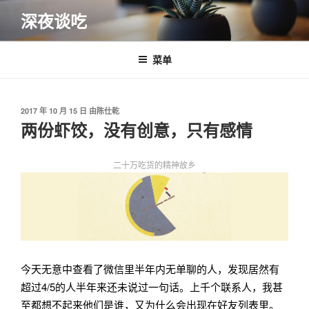
跳
深夜谈吃
至
内
容
菜单
发
2017 年 10 月 15 日
由
陈仕乾
布
两份虾饺，没有创意，只有感情
于
二十万吃货的精神故乡
今天无意中查看了微信里半年内无单聊的人，发现居然有
超过4/5的人半年来还未说过一句话。上千个联系人，我甚
至都想不起来他们是谁，又为什么会出现在好友列表里。