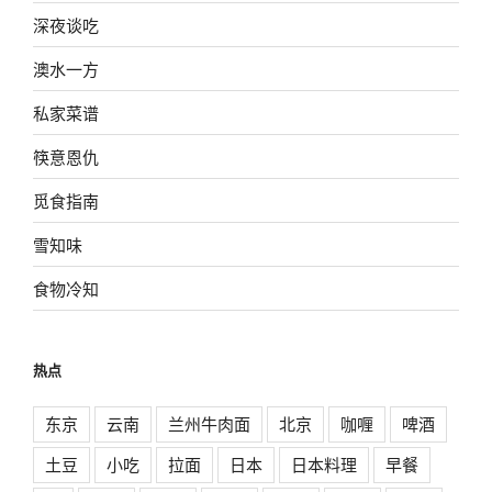
深夜谈吃
澳水一方
私家菜谱
筷意恩仇
觅食指南
雪知味
食物冷知
热点
东京
云南
兰州牛肉面
北京
咖喱
啤酒
土豆
小吃
拉面
日本
日本料理
早餐