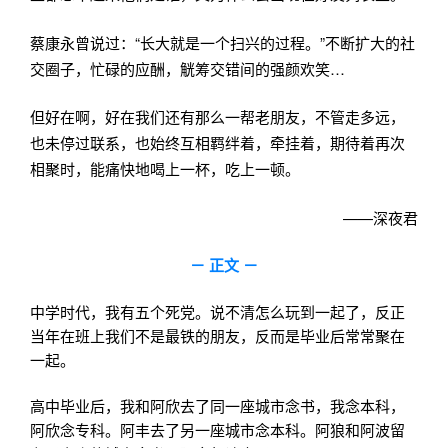
蔡康永曾说过：“长大就是一个扫兴的过程。”不断扩大的社
交圈子，忙碌的应酬，觥筹交错间的强颜欢笑…
但好在啊，好在我们还有那么一帮老朋友，不管走多远，
也未停过联系，也始终互相羁绊着，牵挂着，期待着再次
相聚时，能痛快地喝上一杯，吃上一顿。
——深夜君
－ 正文 －
中学时代，我有五个死党。说不清怎么玩到一起了，反正
当年在班上我们不是最铁的朋友，反而是毕业后常常聚在
一起。
高中毕业后，我和阿欣去了同一座城市念书，我念本科，
阿欣念专科。阿丰去了另一座城市念本科。阿狼和阿波留