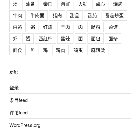
汤
油条
泰国
海鲜
火锅
点心
烧烤
牛肉
牛肉面
猪肉
甜品
番茄
番茄炒蛋
白粥
粥
红烧
羊肉
肉
肠粉
菜谱
虾
蟹
西红柿
酸辣
面
面包
面条
面食
鱼
鸡
鸡肉
鸡蛋
麻辣烫
功能
登录
条目feed
评论feed
WordPress.org