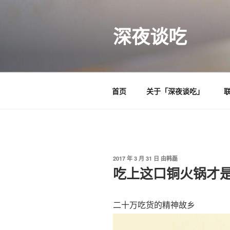
跳
至
深夜谈吃
内
容
首页
关于「深夜谈吃」
发
2017 年 3 月 31 日
由
韩磊
布
吃上这口铜火锅才
于
二十万吃货的精神故乡