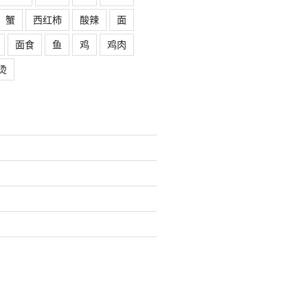
蟹
西红柿
酸辣
面
面食
鱼
鸡
鸡肉
烫