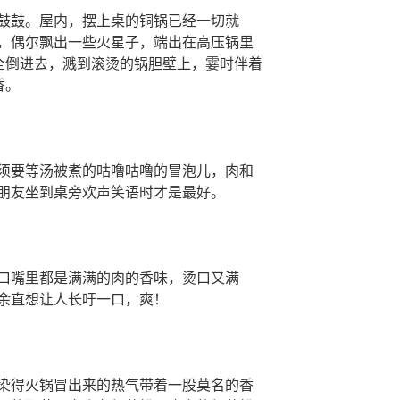
鼓鼓。屋内，摆上桌的铜锅已经一切就
，偶尔飘出一些火星子，端出在高压锅里
下全倒进去，溅到滚烫的锅胆壁上，霎时伴着
香。
须要等汤被煮的咕噜咕噜的冒泡儿，肉和
朋友坐到桌旁欢声笑语时才是最好。
口嘴里都是满满的肉的香味，烫口又满
余直想让人长吁一口，爽！
染得火锅冒出来的热气带着一股莫名的香