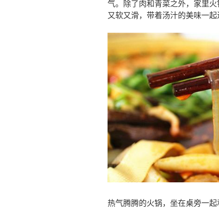
气。除了肉和青菜之外，家里火
又软又滑，带着汤汁的美味一起
热气腾腾的火锅，坐在桌旁一起