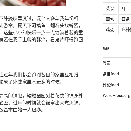
菜谱
虾
下外婆家里度过，玩伴大多与我年纪相
面包
面条
处游窜，夏天下河摸鱼、翻石头找螃蟹，
鸡蛋
麻辣
，这些小小的快乐一点一点填满着我的童
螃蟹在我手上爬的酥痒，看鬼片吓得跑回
功能
登录
条目feed
连过年我们都会跑到各自的家里互相蹭
便成了外婆家里人最多的时候。
评论feed
高高的铜胆，矮矮圆圆刻着花纹的锅身外
WordPress.org
底座，过年的时候就会被拿出来煮火锅，
饭基本由她一人包办。