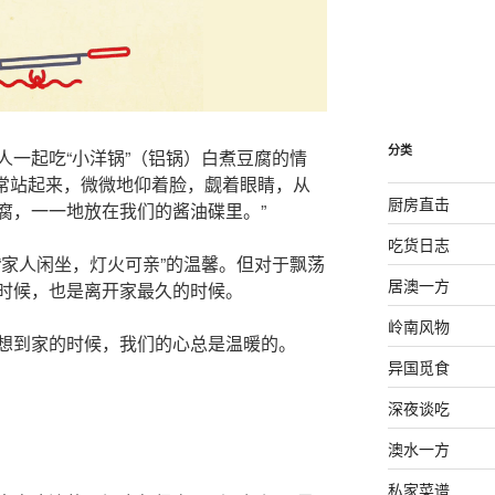
分类
人一起吃“小洋锅”（铝锅）白煮豆腐的情
常常站起来，微微地仰着脸，觑着眼睛，从
厨房直击
腐，一一地放在我们的酱油碟里。”
吃货日志
“家人闲坐，灯火可亲”的温馨。但对于飘荡
居澳一方
时候，也是离开家最久的时候。
岭南风物
想到家的时候，我们的心总是温暖的。
异国觅食
深夜谈吃
澳水一方
私家菜谱