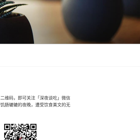
下二维码，即可关注「深夜谈吃」微信
个饥肠辘辘的夜晚，遭受饮食美文的无