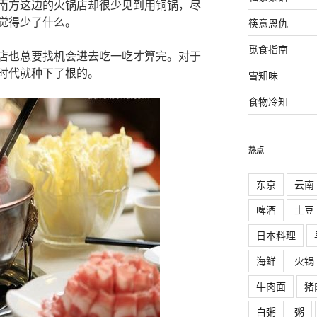
南方这边的火锅店却很少见到用铜锅，尽
觉得少了什么。
筷意恩仇
觅食指南
店也总要找机会进去吃一吃才算完。对于
时代就种下了根的。
雪知味
食物冷知
热点
东京
云南
啤酒
土豆
日本料理
海鲜
火锅
牛肉面
猪
白粥
粥