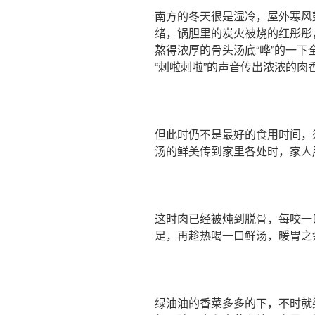
南方的冬天很是湿冷，屋外寒风
绪，锅胆里的炭火被烧的红彤彤
熬得浓厚的骨头汤底“哗”的一
“刺啦刺啦”的声音传出浓浓的肉
但此时仍不是最好的食用时间，
汤的鲜美传到家里各处时，家人
这时肉已经被炖到脱骨，每咬一
足，再趁热喝一口鲜汤，暖胃之
绿油油的香菜多多的下，不时就