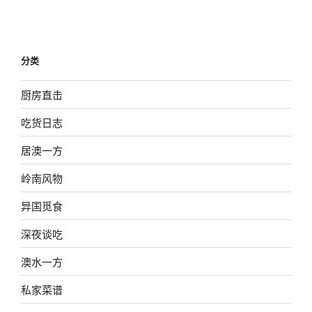
分类
厨房直击
吃货日志
居澳一方
岭南风物
异国觅食
深夜谈吃
澳水一方
私家菜谱