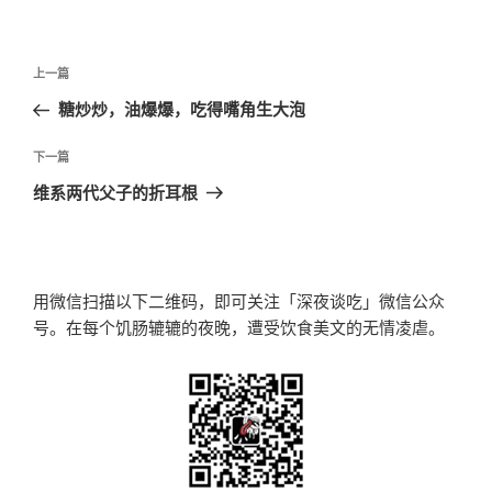
文
上
上一篇
章
一
糖炒炒，油爆爆，吃得嘴角生大泡
导
篇
航
文
下
下一篇
章
一
维系两代父子的折耳根
篇
文
章
用微信扫描以下二维码，即可关注「深夜谈吃」微信公众
号。在每个饥肠辘辘的夜晚，遭受饮食美文的无情凌虐。