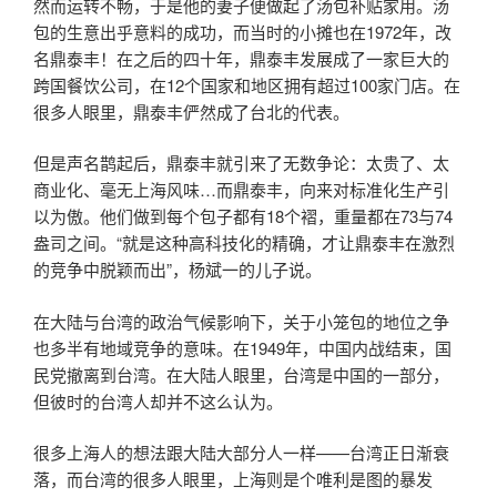
然而运转不畅，于是他的妻子便做起了汤包补贴家用。汤
包的生意出乎意料的成功，而当时的小摊也在1972年，改
名鼎泰丰！在之后的四十年，鼎泰丰发展成了一家巨大的
跨国餐饮公司，在12个国家和地区拥有超过100家门店。在
很多人眼里，鼎泰丰俨然成了台北的代表。
但是声名鹊起后，鼎泰丰就引来了无数争论：太贵了、太
商业化、毫无上海风味…而鼎泰丰，向来对标准化生产引
以为傲。他们做到每个包子都有18个褶，重量都在73与74
盎司之间。“就是这种高科技化的精确，才让鼎泰丰在激烈
的竞争中脱颖而出”，杨斌一的儿子说。
在大陆与台湾的政治气候影响下，关于小笼包的地位之争
也多半有地域竞争的意味。在1949年，中国内战结束，国
民党撤离到台湾。在大陆人眼里，台湾是中国的一部分，
但彼时的台湾人却并不这么认为。
很多上海人的想法跟大陆大部分人一样——台湾正日渐衰
落，而台湾的很多人眼里，上海则是个唯利是图的暴发