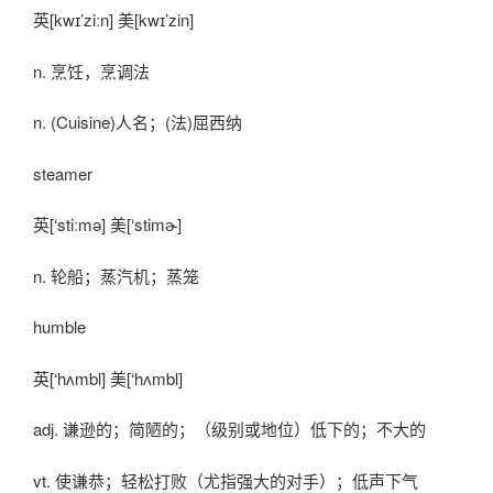
英[kwɪ’ziːn] 美[kwɪ’zin]
n. 烹饪，烹调法
n. (Cuisine)人名；(法)屈西纳
steamer
英[‘stiːmə] 美[‘stimɚ]
n. 轮船；蒸汽机；蒸笼
humble
英[‘hʌmbl] 美[‘hʌmbl]
adj. 谦逊的；简陋的；（级别或地位）低下的；不大的
vt. 使谦恭；轻松打败（尤指强大的对手）；低声下气