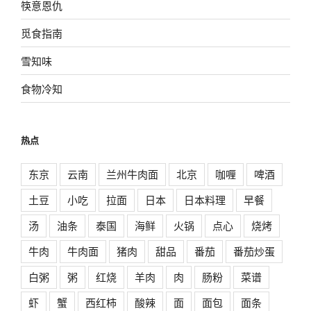
筷意恩仇
觅食指南
雪知味
食物冷知
热点
东京
云南
兰州牛肉面
北京
咖喱
啤酒
土豆
小吃
拉面
日本
日本料理
早餐
汤
油条
泰国
海鲜
火锅
点心
烧烤
牛肉
牛肉面
猪肉
甜品
番茄
番茄炒蛋
白粥
粥
红烧
羊肉
肉
肠粉
菜谱
虾
蟹
西红柿
酸辣
面
面包
面条