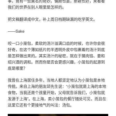
事，竟有一些莫名的奇妙。偏颇也罢，新颖也好，来看看
我们的世界在别人眼里是怎样的。
把文稿翻译成中文，补上周日档期缺漏的吃学英文。
——Sake
咬一口小笼包，柔软的汤汁溢满口齿的时候，也许你会很
好奇，在这个薄如纸片的半透明外皮中包裹着的汤汁到底
是怎样做出来的。其实汤汁的秘密，就在于猪肉馅、姜和
绍兴酒的调和。然而你是否会更感兴趣，小笼包的起源到
底是哪里？
我曾在上海居住多年，当地人都坚定地认为小笼包是本地
传统。来自上海的朋友邱先生说：“小笼包就是上海的本地
食物，当我还是个孩童开始，父母就告诉我们，小笼包就
发源于上海”。在上海，卖小笼包的餐厅随处可见，而且在
这里它还有个更接地气的叫法：汤包。