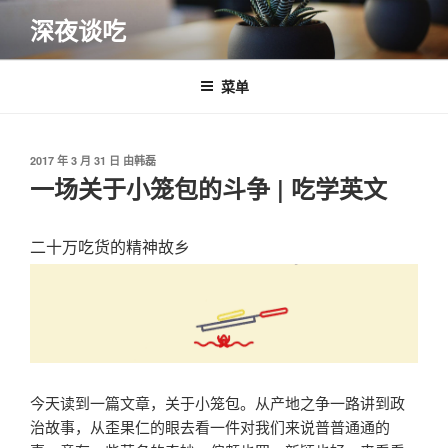
跳
深夜谈吃
至
内
容
菜单
发
2017 年 3 月 31 日
由
韩磊
布
一场关于小笼包的斗争 | 吃学英文
于
二十万吃货的精神故乡
今天读到一篇文章，关于小笼包。从产地之争一路讲到政
治故事，从歪果仁的眼去看一件对我们来说普普通通的