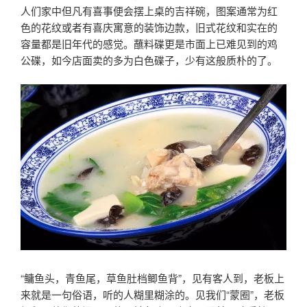
人们家中但凡有喜事便会摆上桌的吉祥碗，图案通常为红
色的花纹或者有喜庆寓意的装饰边款，旧式花纹和实在的
容量都是旧年代的感觉。蘸料碟更是市面上已难见到的鸡
公碟，如今店面卖的多为白色碟子，少有这般质朴的了。
“鳙鱼头，青鱼尾，草鱼肚档鲫鱼背”，见有客人到，老板上
来就是一句俗语，听的人糊里糊涂的。见我们“蒙圈”，老板