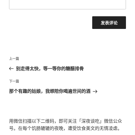
文
上
上一篇
章
一
别走得太快，等一等你的糖醋排骨
导
篇
航
文
下
下一篇
章
一
那个有趣的姑娘，我想陪你喝遍世间的酒
篇
文
章
用微信扫描以下二维码，即可关注「深夜谈吃」微信公众
号。在每个饥肠辘辘的夜晚，遭受饮食美文的无情凌虐。