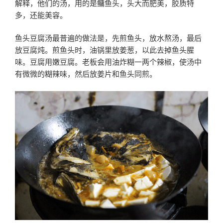
解释，他们的汤，用的是鳙鱼头，头大而肥美，胶质特
多，还能美容。
鱼头豆腐汤最普遍的做法是，先煎鱼头，放水熬汤，最后
放豆腐炖。煎鱼头时，油锅里放姜葱，以此去掉鱼头腥
味。豆腐用嫩豆腐。老板会用油炸糊一两个辣椒，使汤中
有微微的糊辣味，然后放姜片和鱼头同煎。