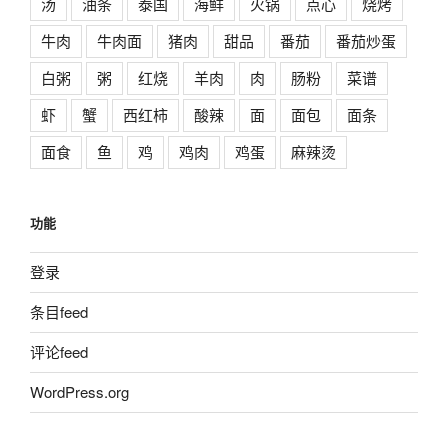
汤
油条
泰国
海鲜
火锅
点心
烧烤
牛肉
牛肉面
猪肉
甜品
番茄
番茄炒蛋
白粥
粥
红烧
羊肉
肉
肠粉
菜谱
虾
蟹
西红柿
酸辣
面
面包
面条
面食
鱼
鸡
鸡肉
鸡蛋
麻辣烫
功能
登录
条目feed
评论feed
WordPress.org