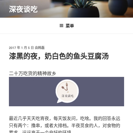
跳
深夜谈吃
至
内
容
菜单
发
2017 年 1 月 5 日
由
韩磊
布
漆黑的夜，奶白色的鱼头豆腐汤
于
二十万吃货的精神故乡
最近几乎天天吃宵夜，每天饭友问，吃啥。我的回答永远
只有两个：撸串，或者大排档。半夜觅食的人，对食物的
要求，远远高于一个良好的环境。