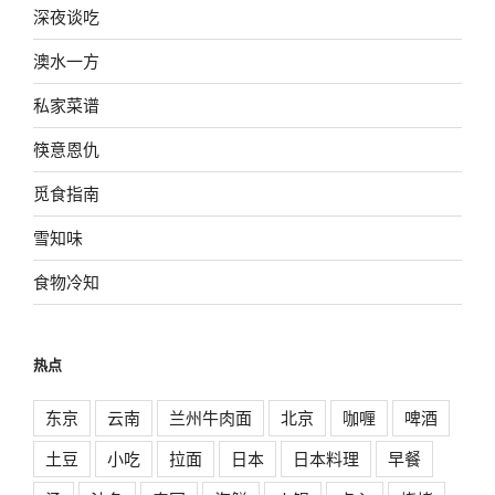
深夜谈吃
澳水一方
私家菜谱
筷意恩仇
觅食指南
雪知味
食物冷知
热点
东京
云南
兰州牛肉面
北京
咖喱
啤酒
土豆
小吃
拉面
日本
日本料理
早餐