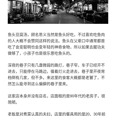
鱼头豆腐汤，顾名思义当然是鱼头好吃，不过喜欢吃鱼肉
的人大概不会赞同这样的说法。鱼头在父辈口中通常都是
吃了会变聪明也会变年轻的神奇食物，所以如果去腥功夫
做够了，小孩子也是很乐意吃鱼头的。
深夜的巷子只有几盏微弱的路灯，巷子窄，车子已经开不
进去，只能停在马路边，循着灯火走进去，巷子里开夜宵
档倒有几家，但不多。来这里的食客大概都是老饕了，不
然怎么能寻到这么偏僻的巷子里来。
这家店本身并没有店名，店面租的是90年代的老房子，很
简陋。
老板是对煮菜认真的夫妇，店里的餐具用的是20、30年前