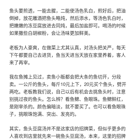
鱼头要煎透，一能去腥，二能使汤色乳白，煎好后，把油
倒掉，放花雕酒把鱼头略炖，然后添水，等汤色乳白时，
把嫩嫩的冻豆腐放进去同炖，最后加盐即可。喝汤的时候
如果撒些白胡椒粉，会让汤味更加鲜美。
老板为人豪爽，在做菜上尤其认真，对汤头把关严，每天
下午都要自己去进货，鱼当天进当天放在家里养着，客人
来了再宰。
我在鱼摊上见过，卖鱼小贩都会把大条的鱼切开，分段
卖。一公斤的鱼头，每斤10元上下，20元买个鱼头，劈开
两吃。老板教我们说，自己以后有机会去挑鱼头时，注意
别挑过夜的鱼头。怎么辨？看鱼鳃、鱼眼珠。鱼鳃鲜红，
是刚宰杀的。颜色偏暗淡，就不要买了。也可以看鱼眼珠
子，挑眼珠饱满、突出、发亮的。
其实，鱼头豆腐汤并不是这家店的招牌菜，但似乎更多的
人喜欢到店里就先来一碗鱼头豆腐汤，本来，这里的招牌