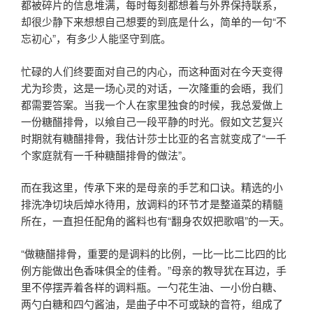
都被碎片的信息堆满，每时每刻都想着与外界保持联系，
却很少静下来想想自己想要的到底是什么，简单的一句“不
忘初心”，有多少人能坚守到底。
忙碌的人们终要面对自己的内心，而这种面对在今天变得
尤为珍贵，这是一场心灵的对话，一次隆重的会晤，我们
都需要答案。当我一个人在家里独食的时候，我总爱做上
一份糖醋排骨，以飨自己一段平静的时光。假如文艺复兴
时期就有糖醋排骨，我估计莎士比亚的名言就变成了“一千
个家庭就有一千种糖醋排骨的做法”。
而在我这里，传承下来的是母亲的手艺和口诀。精选的小
排洗净切块后焯水待用，放调料的环节才是整道菜的精髓
所在，一直担任配角的酱料也有“翻身农奴把歌唱”的一天。
“做糖醋排骨，重要的是调料的比例，一比一比二比四的比
例方能做出色香味俱全的佳肴。”母亲的教导犹在耳边，手
里不停摆弄着各样的调料瓶。一勺花生油、一小份白糖、
两勺白糖和四勺酱油，是曲子中不可或缺的音符，组成了