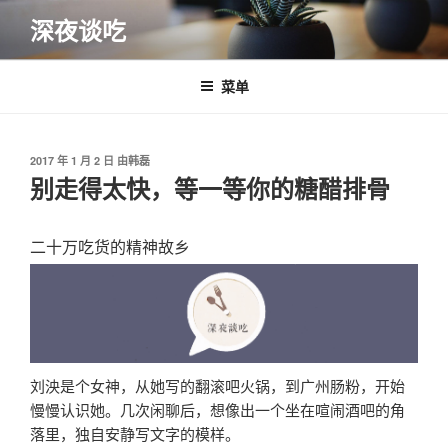
跳
深夜谈吃
至
内
容
菜单
发
2017 年 1 月 2 日
由
韩磊
布
别走得太快，等一等你的糖醋排骨
于
二十万吃货的精神故乡
刘泱是个女神，从她写的翻滚吧火锅，到广州肠粉，开始
慢慢认识她。几次闲聊后，想像出一个坐在喧闹酒吧的角
落里，独自安静写文字的模样。