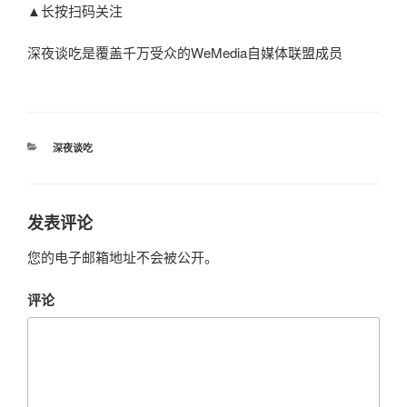
▲长按扫码关注
深夜谈吃是覆盖千万受众的WeMedia自媒体联盟成员
分
深夜谈吃
类
发表评论
您的电子邮箱地址不会被公开。
评论