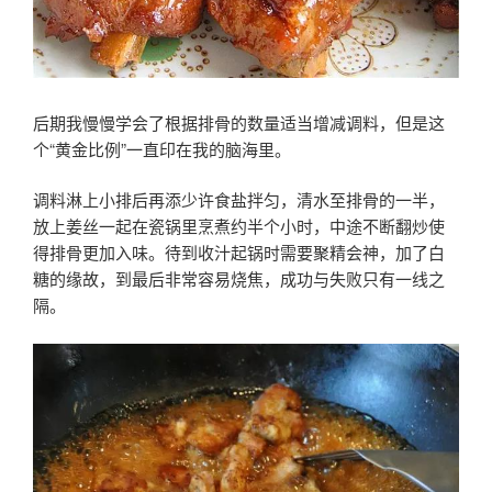
后期我慢慢学会了根据排骨的数量适当增减调料，但是这
个“黄金比例”一直印在我的脑海里。
调料淋上小排后再添少许食盐拌匀，清水至排骨的一半，
放上姜丝一起在瓷锅里烹煮约半个小时，中途不断翻炒使
得排骨更加入味。待到收汁起锅时需要聚精会神，加了白
糖的缘故，到最后非常容易烧焦，成功与失败只有一线之
隔。