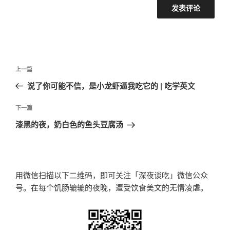
文
上
上一篇
章
一
说了你可能不信，是小龙虾逼我吃它的 | 吃学英文
导
篇
航
文
下
下一篇
章
一
漆黑的夜，奶白色的鱼头豆腐汤
篇
文
章
用微信扫描以下二维码，即可关注「深夜谈吃」微信公众
号。在每个饥肠辘辘的夜晚，遭受饮食美文的无情凌虐。