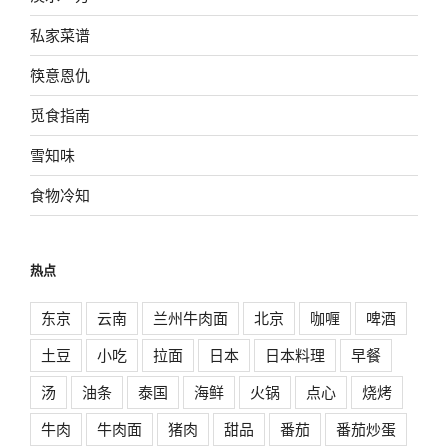
私家菜谱
筷意恩仇
觅食指南
雪知味
食物冷知
热点
东京
云南
兰州牛肉面
北京
咖喱
啤酒
土豆
小吃
拉面
日本
日本料理
早餐
汤
油条
泰国
海鲜
火锅
点心
烧烤
牛肉
牛肉面
猪肉
甜品
番茄
番茄炒蛋