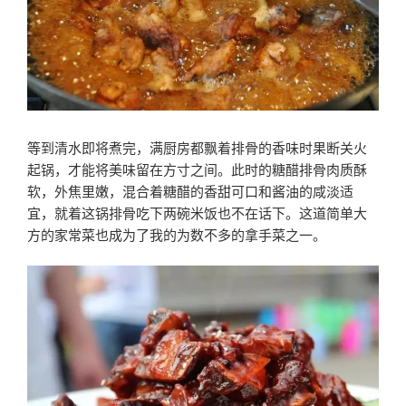
等到清水即将煮完，满厨房都飘着排骨的香味时果断关火
起锅，才能将美味留在方寸之间。此时的糖醋排骨肉质酥
软，外焦里嫩，混合着糖醋的香甜可口和酱油的咸淡适
宜，就着这锅排骨吃下两碗米饭也不在话下。这道简单大
方的家常菜也成为了我的为数不多的拿手菜之一。