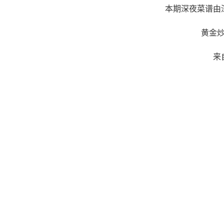
本期深夜菜谱由
黄金
来