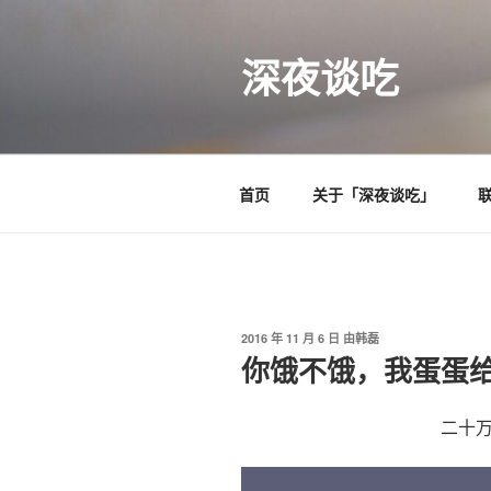
跳
至
深夜谈吃
内
容
首页
关于「深夜谈吃」
发
2016 年 11 月 6 日
由
韩磊
布
你饿不饿，我蛋蛋给
于
二十