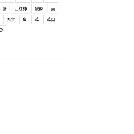
蟹
西红柿
酸辣
面
面食
鱼
鸡
鸡肉
烫