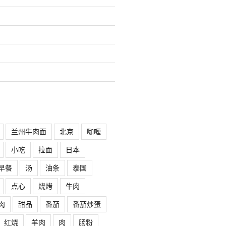
兰州牛肉面
北京
咖喱
小吃
拉面
日本
早餐
汤
油条
泰国
点心
烧烤
牛肉
肉
甜品
番茄
番茄炒蛋
红烧
羊肉
肉
肠粉