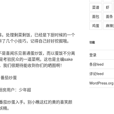
菜谱
虾
面包
面条
鸡蛋
麻辣
头阵。处理剩菜剩饭，已经是下厨时候的一个
，讲了几个小技巧，记得自己好好挖掘哦。
功能
并不是喜闻乐见普通蛋炒饭，而以蛋饭不分离
登录
考验民众的一道菜啊。这也是主编sake
条目feed
，我们很期待能收到你们的晒图啊！
评论feed
番茄炒蛋
WordPress.org
厨房用户：少年超
番茄炒蛋入手。别小瞧这红的黄的喜笑颜
妖精。