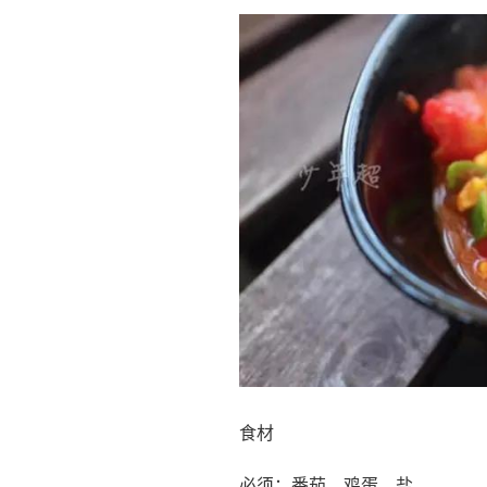
食材
必须：番茄、鸡蛋、盐