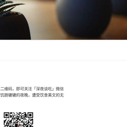
下二维码，即可关注「深夜谈吃」微信
个饥肠辘辘的夜晚，遭受饮食美文的无