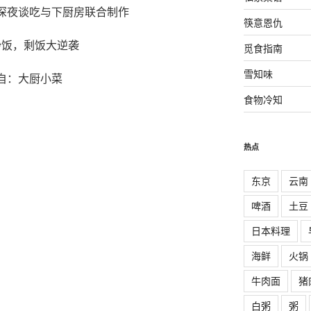
深夜谈吃与下厨房联合制作
筷意恩仇
炒饭，剩饭大逆袭
觅食指南
雪知味
自：大厨小菜
食物冷知
热点
东京
云南
啤酒
土豆
日本料理
海鲜
火锅
牛肉面
猪
白粥
粥