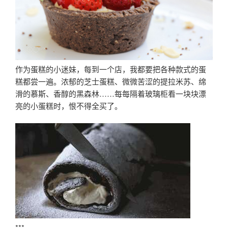
作为蛋糕的小迷妹，每到一个店，我都要把各种款式的蛋
糕都尝一遍。浓郁的芝士蛋糕、微微苦涩的提拉米苏、绵
滑的慕斯、香醇的黑森林……每每隔着玻璃柜看一块块漂
亮的小蛋糕时，恨不得全买了。
***