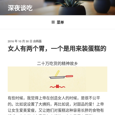
跳
深夜谈吃
至
内
容
菜单
发
2016 年 10 月 30 日
由
韩磊
布
女人有两个胃，一个是用来装蛋糕的
于
二十万吃货的精神故乡
有些时候，我觉得上帝在创造女人的时候，是很不公平
的。比如说设置了大姨妈，再比如说，对甜品的爱！上帝
让女生爱美爱瘦，又让她们对蛋糕这种容易长胖的食物有