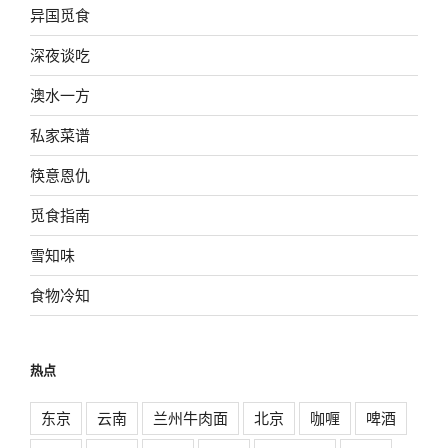
异国觅食
深夜谈吃
澳水一方
私家菜谱
筷意恩仇
觅食指南
雪知味
食物冷知
热点
东京
云南
兰州牛肉面
北京
咖喱
啤酒