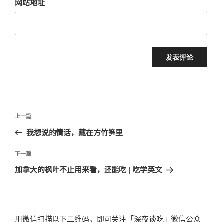
网站地址
文
上
上一篇
章
一
我想说的情话，藏在方竹笋里
导
篇
航
文
下
下一篇
章
一
加拿大的枫叶不止用来看，还能吃 | 吃学英文
篇
文
章
用微信扫描以下二维码，即可关注「深夜谈吃」微信公众