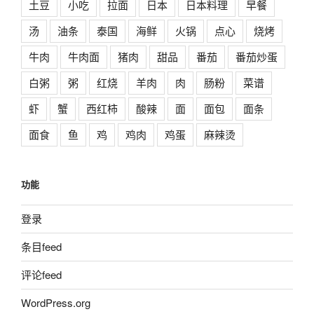
土豆
小吃
拉面
日本
日本料理
早餐
汤
油条
泰国
海鲜
火锅
点心
烧烤
牛肉
牛肉面
猪肉
甜品
番茄
番茄炒蛋
白粥
粥
红烧
羊肉
肉
肠粉
菜谱
虾
蟹
西红柿
酸辣
面
面包
面条
面食
鱼
鸡
鸡肉
鸡蛋
麻辣烫
功能
登录
条目feed
评论feed
WordPress.org