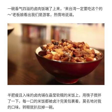
一碗香气四溢的卤肉饭端了上来，“来台湾一定要吃这个的
～”老板娘看出我们是游客，热情地说道。
半肥瘦且入味的卤肉铺在晶莹软糯的米饭上，用筷子搅拌
了一下，每一口的米饭都被卤汁完美包裹着，莫名地对我
的口味，转眼就扒拉掉一碗。