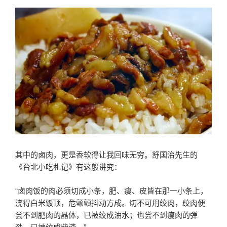
其中的卤肉，更是香软得让我回味无穷。舒国治先生的
《台北小吃札记》有这般讲究：
“卤肉饭的肉必须切成小条，肥、瘦、皮皆在那一小条上，
浇得白米饭顶，危颤颤抖动方成。切不可用绞肉，绞肉便
尝不到肥肉的晶体，已被绞成油水；也尝不到瘦肉的弹
劲，已被绞成柴渣。”