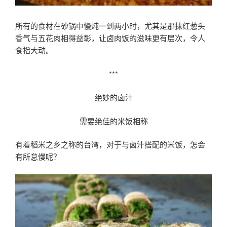
所有的食材在砂锅中慢炖一到两小时，尤其是那抹红葱头
香气与五花肉相得益彰，让卤肉饭的滋味更有层次，令人
食指大动。
***
绝妙的卤汁
需要绝佳的米饭相称
有着稻米之乡之称的台湾，对于与卤汁搭配的米饭，怎会
有所怠慢呢？