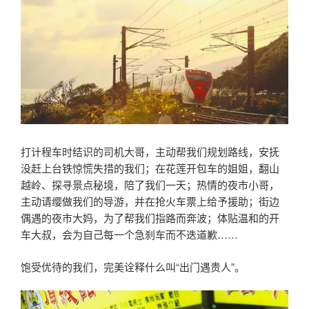
打计程车时结识的司机大哥，主动帮我们规划路线，安抚
没赶上台铁惊慌失措的我们；在花莲开包车的姐姐，翻山
越岭、探寻景点秘境，陪了我们一天；热情的夜市小哥，
主动请缨做我们的导游，并在抢火车票上给予援助；街边
偶遇的夜市大妈，为了帮我们指路而奔波；体贴温和的开
车大叔，会为自己每一个急刹车而不迭道歉……
饱受优待的我们，完美诠释什么叫“出门遇贵人”。