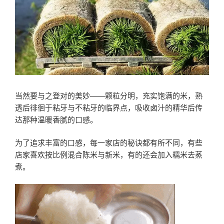
当然要与之登对的美妙——颗粒分明，充实饱满的米，熟
透后徘徊于粘牙与不粘牙的临界点，吸收卤汁的精华后传
达那种温暖香腻的口感。
为了追求丰富的口感，每一家店的秘诀都有所不同，有些
店家喜欢按比例混合陈米与新米，有的还会加入糯米去蒸
煮。