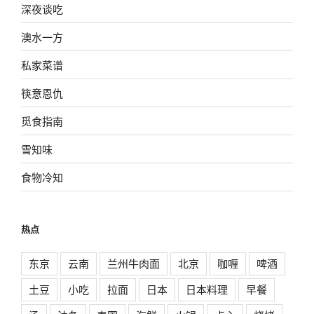
深夜谈吃
澳水一方
私家菜谱
筷意恩仇
觅食指南
雪知味
食物冷知
热点
东京
云南
兰州牛肉面
北京
咖喱
啤酒
土豆
小吃
拉面
日本
日本料理
早餐