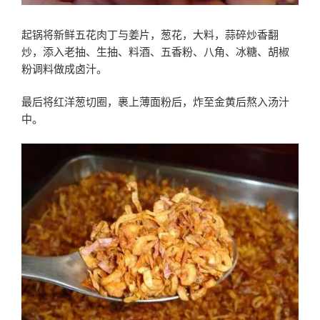
起锅将新鲜五花肉丁与姜片，葱花，大料，蒜碎炒香翻
炒，添入老抽、生抽、料酒、五香粉、八角、冰糖、胡椒
粉调料做成卤汁。
最后将红洋葱切圈，裹上薄面粉后，炸至金黄后熬入汤汁
中。