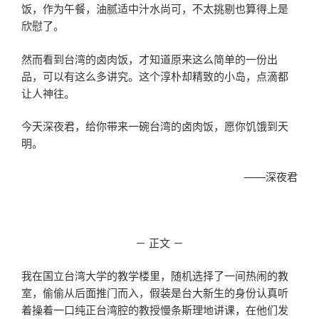
饭，作为午餐，油腻适中汁水尚可，不太挑剔也算得上是
欣慰了。
然而看到台湾的卤肉饭，才知道原来这么简单的一份出
品，可以有这么多讲究。这个淳朴却精致的小岛，点滴都
让人神往。
今天深夜君，给你带来一碗台湾的卤肉饭，愿你饥饿到天
明。
——深夜君
－ 正文 －
我在国立台湾大学的教学楼里，随机选择了一间热闹的教
室，偷偷从后面推门而入，假装是台大新生的身份认真听
着操着一口纯正台湾腔的教授慢条斯理地讲课，在他们发