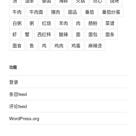
汤
油条
泰国
海鲜
火锅
点心
烧烤
牛肉
牛肉面
猪肉
甜品
番茄
番茄炒蛋
白粥
粥
红烧
羊肉
肉
肠粉
菜谱
虾
蟹
西红柿
酸辣
面
面包
面条
面食
鱼
鸡
鸡肉
鸡蛋
麻辣烫
功能
登录
条目feed
评论feed
WordPress.org