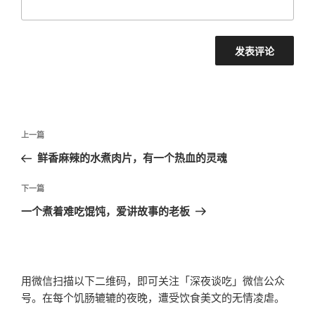
文
上
上一篇
章
一
鲜香麻辣的水煮肉片，有一个热血的灵魂
导
篇
航
文
下
下一篇
章
一
一个煮着难吃馄饨，爱讲故事的老板
篇
文
章
用微信扫描以下二维码，即可关注「深夜谈吃」微信公众
号。在每个饥肠辘辘的夜晚，遭受饮食美文的无情凌虐。