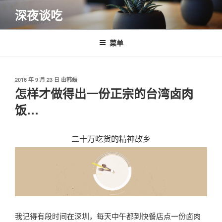
跳
深夜谈吃
至
内
容
菜单
发
2016 年 9 月 23 日
由
韩磊
布
怎样才做得出一份正宗的台湾卤肉
于
饭…
二十万吃货的精神故乡
我记得有段时间在深圳，每天中午都到快餐店点一份卤肉