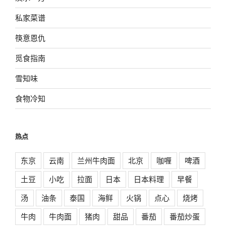
私家菜谱
筷意恩仇
觅食指南
雪知味
食物冷知
热点
东京
云南
兰州牛肉面
北京
咖喱
啤酒
土豆
小吃
拉面
日本
日本料理
早餐
汤
油条
泰国
海鲜
火锅
点心
烧烤
牛肉
牛肉面
猪肉
甜品
番茄
番茄炒蛋