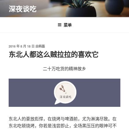
跳
深夜谈吃
至
内
容
菜单
发
2016 年 8 月 18 日
由
韩磊
布
东北人都这么贼拉拉的喜欢它
于
二十万吃货的精神故乡
东北人的豪放彪悍，在烧烤与啤酒前，尤为淋漓尽致。在
东北吃顿烧烤，你若是浅尝即止，全场黑压压的眼神可不