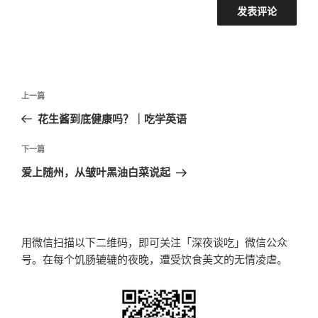
文
上
上一篇
章
一
花生酱到底健康吗？｜吃学英语
导
篇
航
文
下
下一篇
章
一
爱上随州，从皱叶黑油白菜说起
篇
文
章
用微信扫描以下二维码，即可关注「深夜谈吃」微信公众
号。在每个饥肠辘辘的夜晚，遭受饮食美文的无情凌虐。