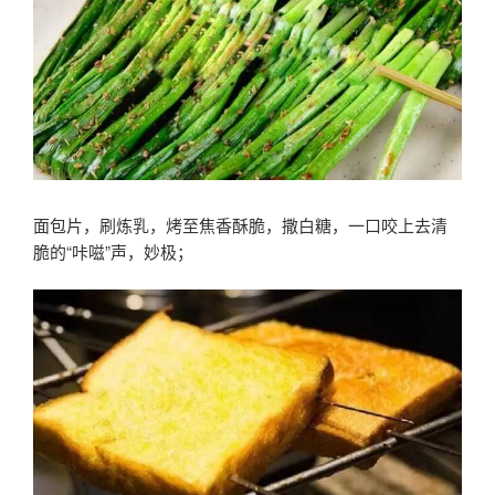
面包片，刷炼乳，烤至焦香酥脆，撒白糖，一口咬上去清
脆的“咔嗞”声，妙极；