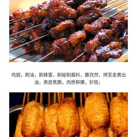
鸡翅，刷油，刷蜂蜜，刷秘制酱料，撒孜然，烤至金黄出
油，表皮焦脆，肉质鲜嫩，妙极；