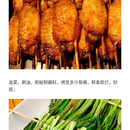
韭菜，刷油，刷秘制酱料，烤至多汁易嚼，鲜香软烂，妙
极；