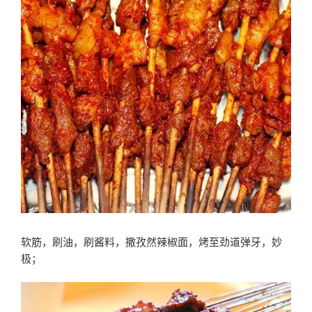
软筋，刷油，刷酱料，撒孜然辣椒面，烤至劲道弹牙，妙
极；