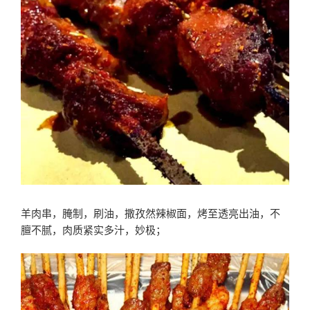
羊肉串，腌制，刷油，撒孜然辣椒面，烤至透亮出油，不
膻不腻，肉质紧实多汁，妙极；