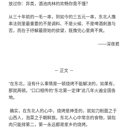
放过你：异类，酒池肉林的欢畅你竟不懂？
从三十年前的一毛一串，到如今的三五元一串，东北人撸
串法则里最重要的不是调料、不是火候、不是啤酒刺激与
否，而在于纾解最原始的欲望，既撸完心里爽不爽。
——深夜君
－ 正文 －
“在东北，没有什么事情是一顿烧烤不能解决的，如果有，
那就两顿。”口口相传的“东北第一定律”这几年火遍全国各
地。
确实，在东北人的心中，烧烤是神圣的，就如刀削面之于
山西人，泡菜之于朝鲜族。东北人心中常念的食物，锅包
肉只能排第二，第一永远都是家乡的烧烤。