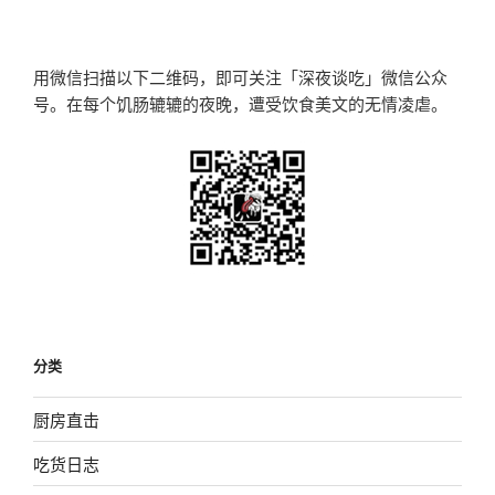
文
章
用微信扫描以下二维码，即可关注「深夜谈吃」微信公众
号。在每个饥肠辘辘的夜晚，遭受饮食美文的无情凌虐。
分类
厨房直击
吃货日志