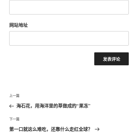
网站地址
文
上
上一篇
章
一
海石花，用海洋里的草做成的“果冻”
导
篇
航
文
下
下一篇
章
一
第一口就这么难吃，还靠什么走红全球？
篇