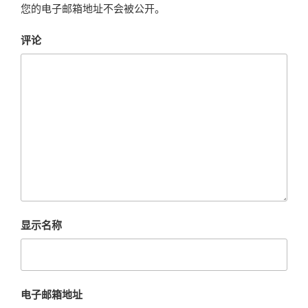
您的电子邮箱地址不会被公开。
评论
显示名称
电子邮箱地址