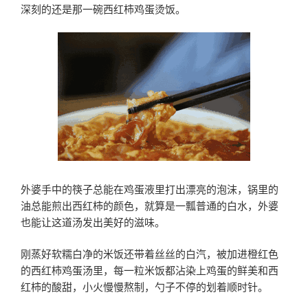
深刻的还是那一碗西红柿鸡蛋烫饭。
外婆手中的筷子总能在鸡蛋液里打出漂亮的泡沫，锅里的
油总能煎出西红柿的颜色，就算是一瓢普通的白水，外婆
也能让这道汤发出美好的滋味。
刚蒸好软糯白净的米饭还带着丝丝的白汽，被加进橙红色
的西红柿鸡蛋汤里，每一粒米饭都沾染上鸡蛋的鲜美和西
红柿的酸甜，小火慢慢熬制，勺子不停的划着顺时针。