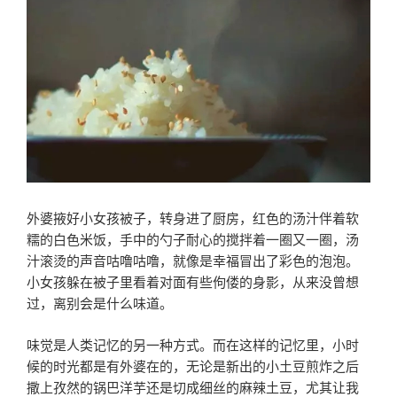
外婆掖好小女孩被子，转身进了厨房，红色的汤汁伴着软
糯的白色米饭，手中的勺子耐心的搅拌着一圈又一圈，汤
汁滚烫的声音咕噜咕噜，就像是幸福冒出了彩色的泡泡。
小女孩躲在被子里看着对面有些佝偻的身影，从来没曾想
过，离别会是什么味道。
味觉是人类记忆的另一种方式。而在这样的记忆里，小时
候的时光都是有外婆在的，无论是新出的小土豆煎炸之后
撒上孜然的锅巴洋芋还是切成细丝的麻辣土豆，尤其让我