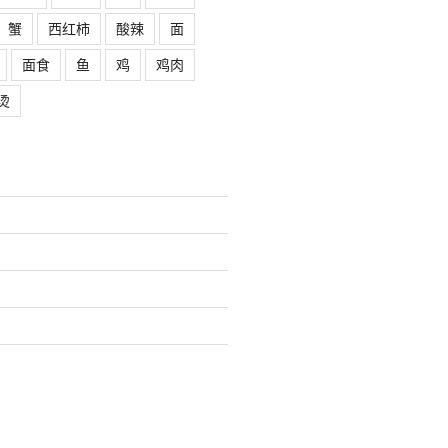
蟹
西红柿
酸辣
面
面食
鱼
鸡
鸡肉
烫