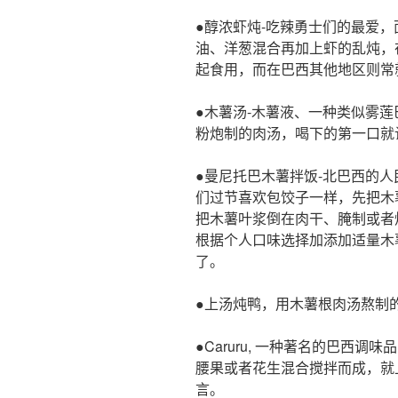
●醇浓虾炖-吃辣勇士们的最爱
油、洋葱混合再加上虾的乱炖，
起食用，而在巴西其他地区则常
●木薯汤-木薯液、一种类似雾
粉炮制的肉汤，喝下的第一口就
●曼尼托巴木薯拌饭-北巴西的
们过节喜欢包饺子一样，先把木
把木薯叶浆倒在肉干、腌制或者
根据个人口味选择加添加适量木
了。
●上汤炖鸭，用木薯根肉汤熬制
●Caruru, 一种著名的巴西
腰果或者花生混合搅拌而成，就
言。