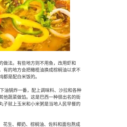
的做法。有些地方则不用鱼，改用虾和
，有的地方会把橄榄油换成棕榈油以求不
炖都是配白米饭的。
，下油锅炸一番，配上调味料、沙拉和各种
其他蔬菜做馅。这是巴西一种很出名的街
丸子就上玉米和小米粥是当地人民早餐的
鱼、花生、椰奶、棕榈油、佐料和面包熬成