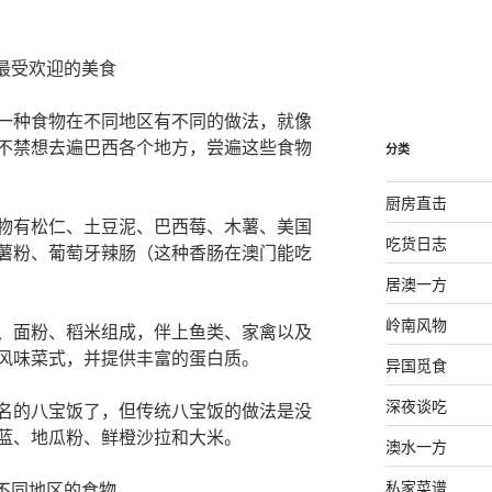
最受欢迎的美食
一种食物在不同地区有不同的做法，就像
不禁想去遍巴西各个地方，尝遍这些食物
分类
厨房直击
物有松仁、土豆泥、巴西莓、木薯、美国
吃货日志
薯粉、葡萄牙辣肠（这种香肠在澳门能吃
居澳一方
岭南风物
、面粉、稻米组成，伴上鱼类、家禽以及
风味菜式，并提供丰富的蛋白质。
异国觅食
深夜谈吃
名的八宝饭了，但传统八宝饭的做法是没
蓝、地瓜粉、鲜橙沙拉和大米。
澳水一方
私家菜谱
不同地区的食物