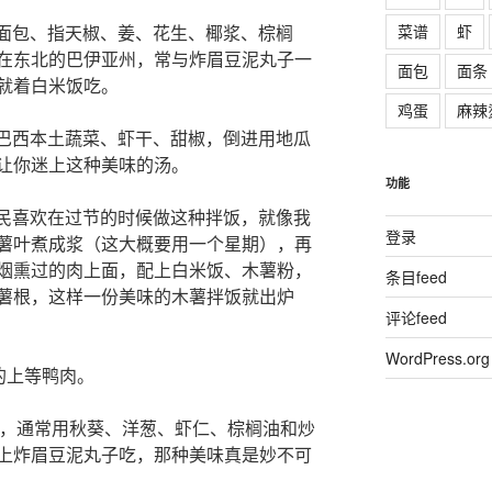
菜谱
虾
，面包、指天椒、姜、花生、椰浆、棕榈
在东北的巴伊亚州，常与炸眉豆泥丸子一
面包
面条
就着白米饭吃。
鸡蛋
麻辣
莲巴西本土蔬菜、虾干、甜椒，倒进用地瓜
让你迷上这种美味的汤。
功能
人民喜欢在过节的时候做这种拌饭，就像我
登录
薯叶煮成浆（这大概要用一个星期），再
烟熏过的肉上面，配上白米饭、木薯粉，
条目feed
薯根，这样一份美味的木薯拌饭就出炉
评论feed
WordPress.org
的上等鸭肉。
调味品，通常用秋葵、洋葱、虾仁、棕榈油和炒
上炸眉豆泥丸子吃，那种美味真是妙不可