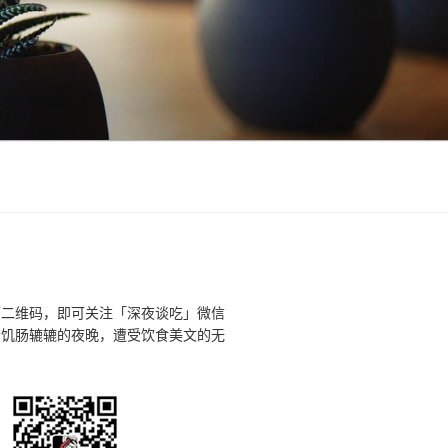
下二维码，即可关注「深夜谈吃」微信
个饥肠辘辘的夜晚，遭受饮食美文的无