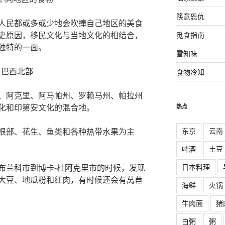
筷意恩仇
人民都或多或少地会吹捧自己地区的美食
史原因，移民文化与当地文化的相结合，
觅食指南
独特的一面。
雪知味
巴西北部
食物冷知
、阿克里、阿马帕州、罗赖马州、帕拉州
化和印第安文化的混合地。
热点
东京
云南
根部、花生、鱼类和各种热带水果为主
啤酒
土豆
日本料理
布兰科市到博卡-杜阿克里市的时候，发现
大豆、地瓜粉和红肉，有时候还会有莴苣
海鲜
火锅
牛肉面
猪
白粥
粥