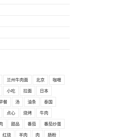
兰州牛肉面
北京
咖喱
小吃
拉面
日本
早餐
汤
油条
泰国
点心
烧烤
牛肉
肉
甜品
番茄
番茄炒蛋
红烧
羊肉
肉
肠粉