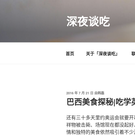
跳
至
深夜谈吃
内
容
首页
关于「深夜谈吃」
发
2016 年 7 月 21 日
由
韩磊
布
巴西美食探秘|吃学
于
还有三十多天里约奥运会就要开
祥物被击毙、场馆现在都没起好
情和独特的美食依然吸引着不少