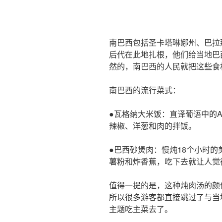
南巴西包括圣卡塔琳娜州、巴拉
后代在此地扎根，他们给当地巴
然的，南巴西的人民就把这些食
南巴西的流行菜式：
●瓦格纳大米饭：直译葡语中的ARR
辣椒、洋葱和肉的拌饭。
●巴西砂煲肉：慢炖18个小时
薯粉和炸香蕉，吃下去就让人觉
值得一提的是，这种炖肉汤的颜
所以很多游客都直接跳过了与当
主题吃主菜去了。