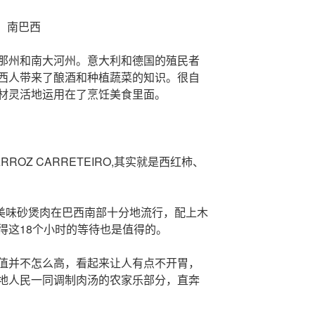
南巴西
那州和南大河州。意大利和德国的殖民者
西人带来了酿酒和种植蔬菜的知识。很自
材灵活地运用在了烹饪美食里面。
OZ CARRETEIRO,其实就是西红柿、
的美味砂煲肉在巴西南部十分地流行，配上木
得这18个小时的等待也是值得的。
值并不怎么高，看起来让人有点不开胃，
地人民一同调制肉汤的农家乐部分，直奔