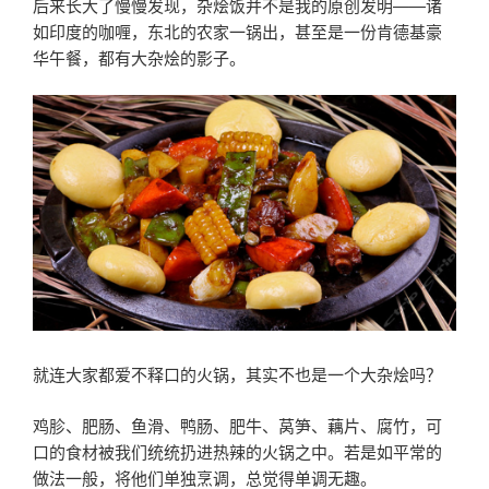
后来长大了慢慢发现，杂烩饭并不是我的原创发明——诸
如印度的咖喱，东北的农家一锅出，甚至是一份肯德基豪
华午餐，都有大杂烩的影子。
就连大家都爱不释口的火锅，其实不也是一个大杂烩吗？
鸡胗、肥肠、鱼滑、鸭肠、肥牛、莴笋、藕片、腐竹，可
口的食材被我们统统扔进热辣的火锅之中。若是如平常的
做法一般，将他们单独烹调，总觉得单调无趣。