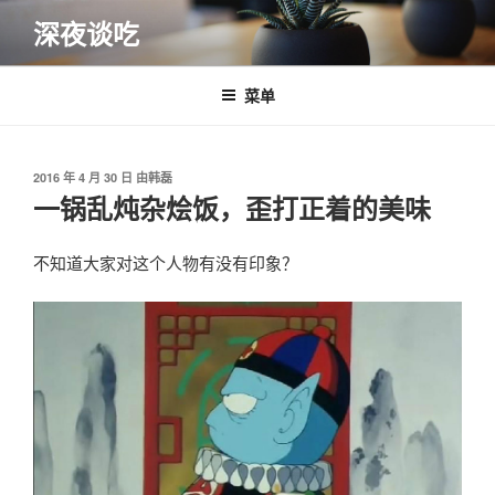
跳
深夜谈吃
至
内
容
菜单
发
2016 年 4 月 30 日
由
韩磊
布
一锅乱炖杂烩饭，歪打正着的美味
于
不知道大家对这个人物有没有印象？