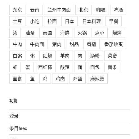
东京
云南
兰州牛肉面
北京
咖喱
啤酒
土豆
小吃
拉面
日本
日本料理
早餐
汤
油条
泰国
海鲜
火锅
点心
烧烤
牛肉
牛肉面
猪肉
甜品
番茄
番茄炒蛋
白粥
粥
红烧
羊肉
肉
肠粉
菜谱
虾
蟹
西红柿
酸辣
面
面包
面条
面食
鱼
鸡
鸡肉
鸡蛋
麻辣烫
功能
登录
条目feed