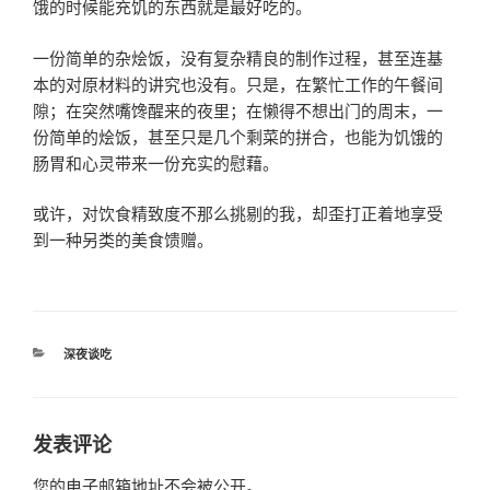
饿的时候能充饥的东西就是最好吃的。
一份简单的杂烩饭，没有复杂精良的制作过程，甚至连基
本的对原材料的讲究也没有。只是，在繁忙工作的午餐间
隙；在突然嘴馋醒来的夜里；在懒得不想出门的周末，一
份简单的烩饭，甚至只是几个剩菜的拼合，也能为饥饿的
肠胃和心灵带来一份充实的慰藉。
或许，对饮食精致度不那么挑剔的我，却歪打正着地享受
到一种另类的美食馈赠。
分
深夜谈吃
类
发表评论
您的电子邮箱地址不会被公开。