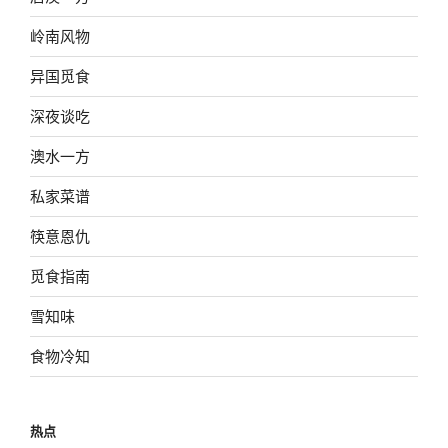
岭南风物
异国觅食
深夜谈吃
澳水一方
私家菜谱
筷意恩仇
觅食指南
雪知味
食物冷知
热点