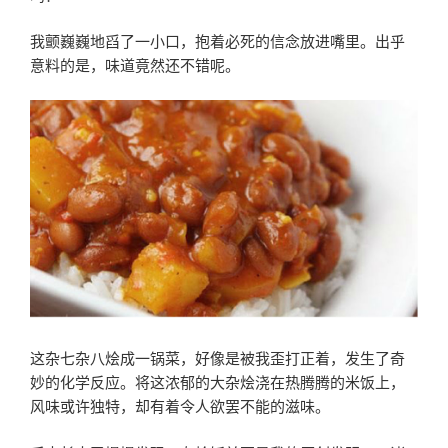
我颤巍巍地舀了一小口，抱着必死的信念放进嘴里。出乎
意料的是，味道竟然还不错呢。
这杂七杂八烩成一锅菜，好像是被我歪打正着，发生了奇
妙的化学反应。将这浓郁的大杂烩浇在热腾腾的米饭上，
风味或许独特，却有着令人欲罢不能的滋味。