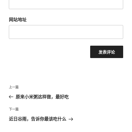
网站地址
文
上
上一篇
章
一
原来小米粥这样做，最好吃
导
篇
航
文
下
下一篇
章
一
近日谷雨，告诉你最该吃什么
篇
文