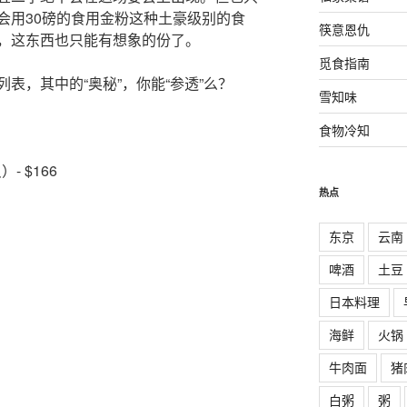
会用30磅的食用金粉这种土豪级别的食
筷意恩仇
，这东西也只能有想象的份了。
觅食指南
表，其中的“奥秘”，你能“参透”么？
雪知味
食物冷知
- $166
热点
东京
云南
啤酒
土豆
日本料理
海鲜
火锅
牛肉面
猪
白粥
粥