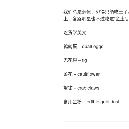
我们总是调侃：穷得只能吃土了
上，各路明星也不过吃这“金土
吃货学英文
鹌鹑蛋 – quail eggs
无花果 – fig
菜花 – cauliflower
蟹钳 – crab claws
食用金粉 – edible gold dust