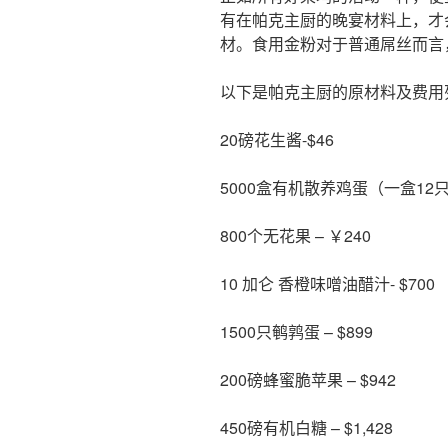
有在帕克主厨的晚宴材料上，才
材。食用金粉对于普通屌丝而言
以下是帕克主厨的原材料及费用列
20磅花生酱-$46
5000盒有机散养鸡蛋（一盒12只）
800个无花果 – ￥240
10 加仑 香橙味噌油醋汁- $700
1500只鹌鹑蛋 – $899
200磅蜂蜜脆苹果 – $942
450磅有机白糖 – $1,428