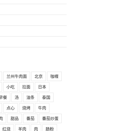
兰州牛肉面
北京
咖喱
小吃
拉面
日本
早餐
汤
油条
泰国
点心
烧烤
牛肉
肉
甜品
番茄
番茄炒蛋
红烧
羊肉
肉
肠粉