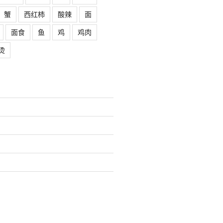
蟹
西红柿
酸辣
面
面食
鱼
鸡
鸡肉
烫