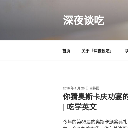
跳
至
深夜谈吃
内
容
首页
关于「深夜谈吃」
发
2016 年 4 月 26 日
由
韩磊
布
你猜奥斯卡庆功宴
于
| 吃学英文
今年的第88届的奥斯卡颁奖典