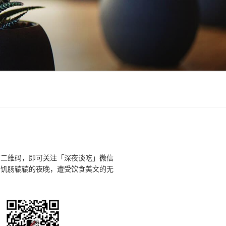
下二维码，即可关注「深夜谈吃」微信
个饥肠辘辘的夜晚，遭受饮食美文的无