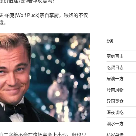
顿价值连城的奢华晚宴吗？
克(Wolf Puck)亲自掌厨，喂饱的不仅
哦。
分类
厨房直击
吃货日志
居澳一方
岭南风物
异国觅食
深夜谈吃
澳水一方
宜二字绝不会在这场宴会上出现。但也只
私家菜谱