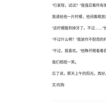
“行家呀，试试？”我强忍着所有
我递给他一片柠檬，他闭着眼放
“这柠檬酸到掉牙了。不过……”
“不过什么啊？”我装作不耐烦的
“不过，我喜欢。”他睁开眼看着
我们相视一笑。
忘了说，那天上午的阳光，真好
文/向狗