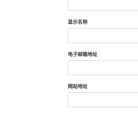
显示名称
电子邮箱地址
网站地址