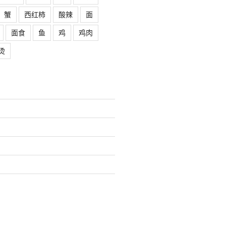
蟹
西红柿
酸辣
面
面食
鱼
鸡
鸡肉
烫