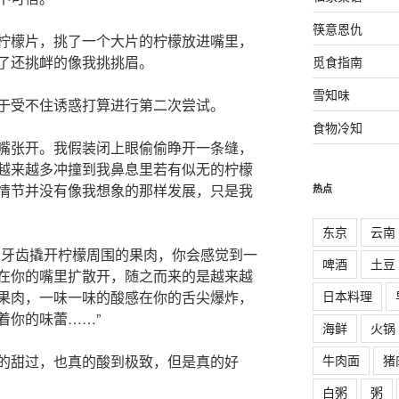
筷意恩仇
柠檬片，挑了一个大片的柠檬放进嘴里，
了还挑衅的像我挑挑眉。
觅食指南
雪知味
于受不住诱惑打算进行第二次尝试。
食物冷知
嘴张开。我假装闭上眼偷偷睁开一条缝，
越来越多冲撞到我鼻息里若有似无的柠檬
情节并没有像我想象的那样发展，只是我
热点
东京
云南
的牙齿撬开柠檬周围的果肉，你会感觉到一
啤酒
土豆
在你的嘴里扩散开，随之而来的是越来越
日本料理
果肉，一味一味的酸感在你的舌尖爆炸，
着你的味蕾……”
海鲜
火锅
牛肉面
猪
的甜过，也真的酸到极致，但是真的好
白粥
粥