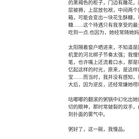
的黑褐色的柜子，门边有雕花，
层被褥，上层放包袱，中间两个
箱，可能会变出一块花生酥糖，
糖……这个待遇只有我享受的最
吃到一点.也因为，她经常随她
太阳隔着窗户晒进来，不知道是
机里的河北梆子节奏太强；我慢
笔，也许嘴上还流着口水，那是
忆起这样的时光，原来，是这样
宝……而当时，我并没有感知，
大后，因为逆反，还经常嫌她唠
咕嘟嘟的翻滚的粥锅中幻化出她
切的眼神，那时常皴裂的双手，
到扑面的雾气中。
粥好了，这一碗，我慢品。