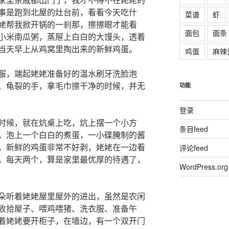
事是跑到北屋的灶台前，看看今天吃什
菜谱
虾
姥帮我掀开锅的一刹那，擦擦眼才能看
面包
面条
小米南瓜粥，蒸屉上白白的大馒头，透着
当天早上从鸡窝里掏出来的新鲜鸡蛋。
鸡蛋
麻辣
服，端起姥姥准备好的温水刷牙洗脸泡
、龟裂的手，拿毛巾擦干净的时候，并无
功能
登录
时候，就在炕桌上吃，炕上摆一个小方
条目feed
，泡上一个白白的煮蛋，一小碟腌制的酱
，新鲜的鸡蛋非常不好剥，姥姥在一边看
评论feed
。每天两个，算是家里最优厚的待遇了，
WordPress.org
朵听着姥姥屋里屋外的进出，虽然是农闲
收拾屋子、喂鸡喂猪、洗衣服、准备午
着姥姥要开柜子，在墙边，有一个双开门