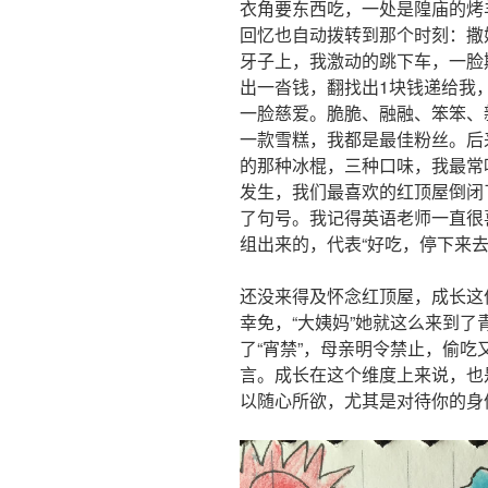
衣角要东西吃，一处是隍庙的烤
回忆也自动拨转到那个时刻：撒
牙子上，我激动的跳下车，一脸
出一沓钱，翻找出1块钱递给我
一脸慈爱。脆脆、融融、笨笨、
一款雪糕，我都是最佳粉丝。后
的那种冰棍，三种口味，我最常
发生，我们最喜欢的红顶屋倒闭了
了句号。我记得英语老师一直很
组出来的，代表“好吃，停下来去
还没来得及怀念红顶屋，成长这
幸免，“大姨妈”她就这么来到
了“宵禁”，母亲明令禁止，偷
言。成长在这个维度上来说，也
以随心所欲，尤其是对待你的身