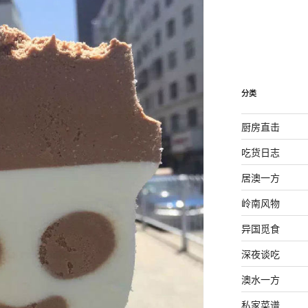
分类
厨房直击
吃货日志
居澳一方
岭南风物
异国觅食
深夜谈吃
澳水一方
私家菜谱