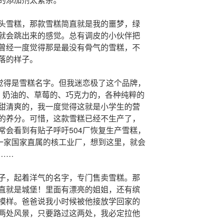
头雪糕，那款雪糕简直就是我的噩梦，绿
就会跳出来的感觉。总有调皮的小伙伴把
曾经一度觉得那是最没有骨气的雪糕，不
落的样子。
不觉得是雪糕名字。但我迷恋极了这个品牌，
、奶油的、草莓的、巧克力的，各种纯粹的
甜清爽的，我一度觉得这就是小学生的营
的养分。可惜，这款雪糕已经不生产了，
常会看到有贴子呼吁504厂恢复生产雪糕，
是一家国家直属的核工业厂，想到这里，就会
……
子，起着洋气的名字，专门售卖雪糕。那
直就是城堡！里面有漂亮的姐姐，还有缤
模样。爸爸说我小时候被他接放学回家的
两处风景，只要路过这两处，我必定拉他