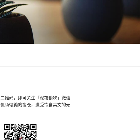
下二维码，即可关注「深夜谈吃」微信
个饥肠辘辘的夜晚，遭受饮食美文的无