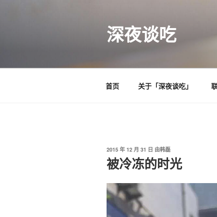
跳
至
深夜谈吃
内
容
首页
关于「深夜谈吃」
发
2015 年 12 月 31 日
由
韩磊
布
被冷冻的时光
于