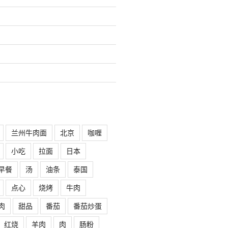
兰州牛肉面
北京
咖喱
小吃
拉面
日本
早餐
汤
油条
泰国
点心
烧烤
牛肉
肉
甜品
番茄
番茄炒蛋
红烧
羊肉
肉
肠粉