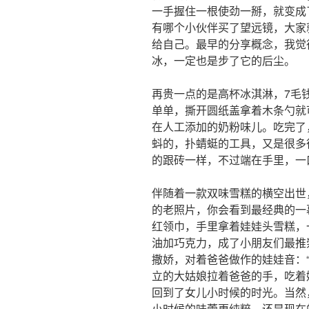
一手握住一根使劲一掰，就变成
有哪个小伙伴买了望远镜，大家
给自己。最早的分享概念，我觉
冰，一定也是步了它的后尘。
再贵一点的是高杯冰淇淋，7毛
单单，撕开圆纸盖拿着木条勺就
在人工添加的奶粉味儿。吃完了
蚪的，扑蜻蜓的工具，又是很多
的跟砖一样，不过端在手里，一
伴随着一款双味雪糕的横空出世
的老照片，你会看到最经典的一
红领巾，手里拿着娃娃头雪糕，
油加巧克力，成了小朋友们最推
撒娇，对着爸爸做作的娃娃音：
立的大姑娘拉着爸爸的手，吃着
回到了女儿小时候的时光。当然
小时候的味蕾更纯粹，还是现在