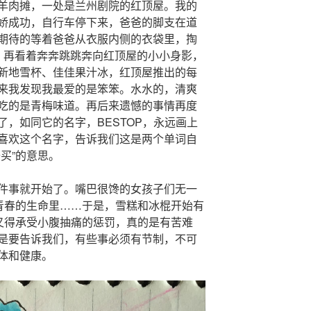
羊肉摊，一处是兰州剧院的红顶屋。我的
娇成功，自行车停下来，爸爸的脚支在道
期待的等着爸爸从衣服内侧的衣袋里，掏
，再看着奔奔跳跳奔向红顶屋的小小身影，
新地雪杯、佳佳果汁冰，红顶屋推出的每
来我发现我最爱的是笨笨。水水的，清爽
吃的是青梅味道。再后来遗憾的事情再度
，如同它的名字，BESTOP，永远画上
喜欢这个名字，告诉我们这是两个单词自
买”的意思。
件事就开始了。嘴巴很馋的女孩子们无一
了青春的生命里……于是，雪糕和冰棍开始有
吃又得承受小腹抽痛的惩罚，真的是有苦难
是要告诉我们，有些事必须有节制，不可
体和健康。