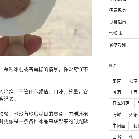
筷意恩仇
觅食指南
雪知味
食物冷知
热点
一幕吃冰棍或者雪糕的情景，你说奇怪不
东京
云南
的冷静，不管什么颜值、口味、分量，它
啤酒
土豆
会浮躁。
日本料理
快餐，也没有玲琅满目的零食，雪糕冰棍
海鲜
火锅
时更像是一条各种冰品串联起来的时光隧
牛肉面
猪
白粥
粥