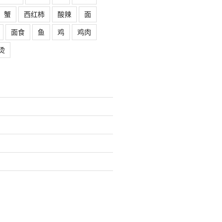
蟹
西红柿
酸辣
面
面食
鱼
鸡
鸡肉
烫