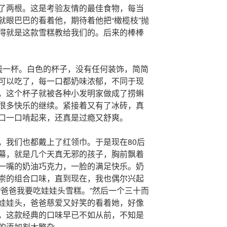
了两根。这是考验友情的最佳食物，每当
就眼巴巴的看着他，期待着他把“橄榄枝”抛
得就是这款雪糕教给我们的。后来的棒棒
钱一杯。白色的杯子，没有任何装饰，简简
可以吃了，每一口都奶味浓郁，不同于现
，这个杯子就被各种小发明家做成了捞蝌
很多快乐的继续。紧接着又有了冰砖，真
口一口啃起来，还真是过瘾又舒爽。
，我们也都戴上了红领巾。于是现在80后
幕，就是几个天真无邪的孩子，胸前飘着
一嘴的奶油巧克力，一脸的满足快乐。奶
崇的组合口味，直到现在，我也偶尔兴起
“爸爸我要吃娃娃头雪糕。”然后一个三十而
娃娃头，爸爸慈爱又好笑的看着她，好像
，这款经典的口味早已不如从前，不知是
的添加剂太繁杂。