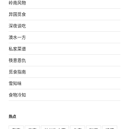
岭南风物
异国觅食
深夜谈吃
澳水一方
私家菜谱
筷意恩仇
觅食指南
雪知味
食物冷知
热点