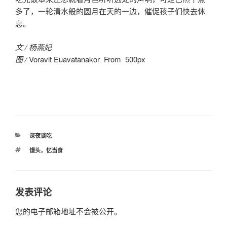
多了，一轮清水般的圆月在天的一边，催促孩子们快去休
息。
文 / 杨燕妃
图 /
Voravit Euavatanakor From 500px
分
深夜谈吃
类
标
馒头，忆当食
签
发表评论
您的电子邮箱地址不会被公开。