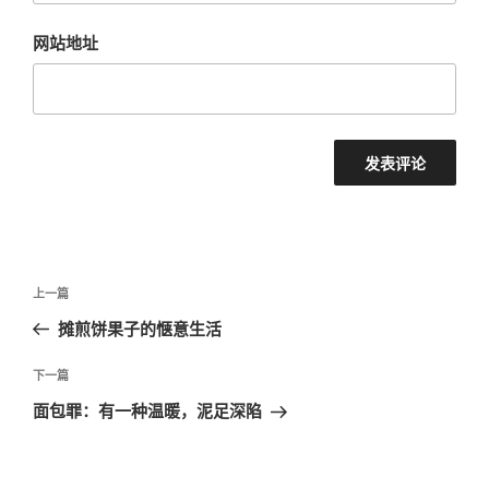
网站地址
文
上
上一篇
章
一
摊煎饼果子的惬意生活
导
篇
航
文
下
下一篇
章
一
面包罪：有一种温暖，泥足深陷
篇
文
章