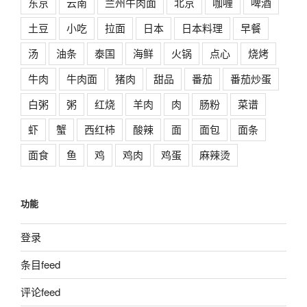
东京
云南
兰州牛肉面
北京
咖喱
啤酒
土豆
小吃
拉面
日本
日本料理
早餐
汤
油条
泰国
海鲜
火锅
点心
烧烤
牛肉
牛肉面
猪肉
甜品
番茄
番茄炒蛋
白粥
粥
红烧
羊肉
肉
肠粉
菜谱
虾
蟹
西红柿
酸辣
面
面包
面条
面食
鱼
鸡
鸡肉
鸡蛋
麻辣烫
功能
登录
条目feed
评论feed