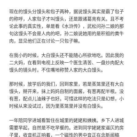
现在的馒头分馒头和包子两种，据说馒头其实是霸了包子
的称呼，人家包子才叫馒头，还是跟诸葛亮有关。且不考
论此事的真实性，单是看《水浒传》，武松问孙二娘的那
句这馒头不会是人肉的吧，孙二娘说她用的是积祖的黄牛
肉，显见他们正在讨论一只包子嘛。
在我小的时候，大白馒头还不能随心所欲地吃。因此我的
二大妈，在看到电视上反映一个医生清苦、一盘炒肉配大
馒头的镜头时，不住嘴地称赞人家的大白馒头。
那时候，放学后的我们，回到家里，若是蒸笼里还有大白
馒头，掰开来，抹上妈妈自制的面酱，有葱再配半根。没
有葱，配点儿油辣子也好。可惜这样的吃法只是幻想，小
时候从来没试过，因为里蒸笼里并没有白馒头。
一年陪同学进城看暂住在城里的姥姥和姨姨。乡下人进城
需要早起，自然是不吃早餐的。进到同学姥姥家逼仄的房
子里，收音机正响着，一个磁性的男中音正在念新闻稿