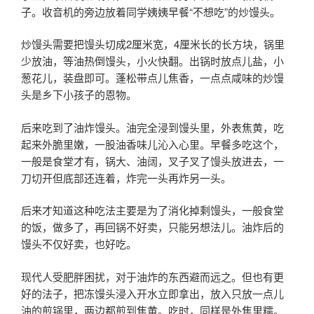
子。收音机的旁边放着同学姨姨早餐“不想吃”的炒馒头。
炒馒头需要把馒头切成2厘米宽，4厘米长的长方块，锅里
少放油，等油热倒馒头，小火快翻。出锅时放点儿盐，小
葱花儿，装盘即可。蓬松带点儿焦香，一点点咸味的炒馒
头是乡下小孩子的恩物。
后来吃到了油炸馒头。油完全浸到馒头里，外表焦黄，吃
起来外脆里嫩，一股油香味儿沁入心里。早餐多吃这个，
一般是食堂才有，锅大、油阔，叉子叉了馒头放进去，一
刀切开但底部还连着，炸完一头再炸另一头。
后来才知道这种吃法主要是为了消化掉剩馒头，一般食堂
的饭，做多了，再回锅不好卖，只能另想法儿。油炸后的
馒头不仅好卖，也好吃。
现代人受肥胖困扰，对于油炸的东西避而远之。但也有更
好的法子，把冻馒头浸入开水立即拿出，放入只放一点儿
油的煎锅里，两边都煎到焦黄。吃时，同样是外焦里糯。