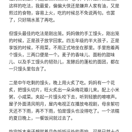
这样的吃法，我最爱，偏偏大侠还是嫌弃人家有油，又是
煎过的食物，容易上火，吃的时候总不免说两句。也罢
了，只好隔水蒸了再吃。
但馒头最佳的吃法是刚出笼。妈妈做的手工馒头，刚出笼
的时候，正是孩子放学回家。四五年级的半大孩子，正是
享饭的时候，不用菜，不用正式地坐在那里。手里抱着两
个馒头，三两口便是一个。麦子的香味儿、面粉的甜味
儿、以及手工馒头的韧劲儿，发酵后的蓬松的面团，都在
一只馒头里包含了。
二是中午吃剩的馒头，晚上用火炙了吃。妈妈有一个花
炙，把馒头切片，旺火炙出一朵朵梅花瓣儿来。配上小米
粥，小咸菜。夹起一片馒头咬下去，听到轻脆的嚓嚓声。
屋子外面清风明月，屋内电视正在播放电视剧，母亲絮叨
天还不下雨，再不下雨，怕是馒头也没得吃了。一个浓糯
的夏日晚上，一餐饭间就过去了。
吃完饭本来还想就着月色听听远处的声响，可是已然十点