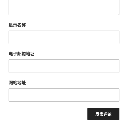
显示名称
电子邮箱地址
网站地址