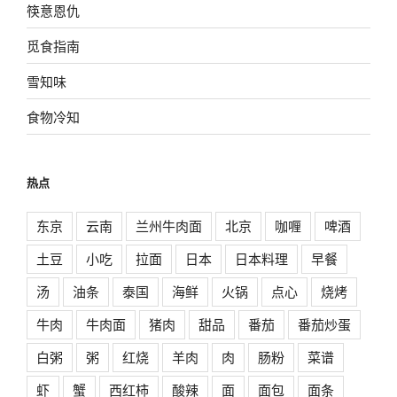
筷意恩仇
觅食指南
雪知味
食物冷知
热点
东京
云南
兰州牛肉面
北京
咖喱
啤酒
土豆
小吃
拉面
日本
日本料理
早餐
汤
油条
泰国
海鲜
火锅
点心
烧烤
牛肉
牛肉面
猪肉
甜品
番茄
番茄炒蛋
白粥
粥
红烧
羊肉
肉
肠粉
菜谱
虾
蟹
西红柿
酸辣
面
面包
面条