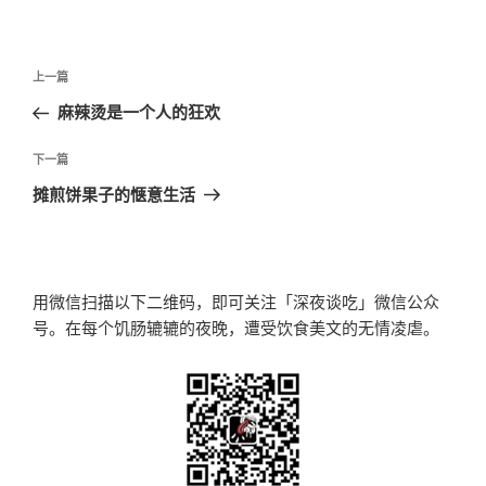
文
上
上一篇
章
一
麻辣烫是一个人的狂欢
导
篇
航
文
下
下一篇
章
一
摊煎饼果子的惬意生活
篇
文
章
用微信扫描以下二维码，即可关注「深夜谈吃」微信公众
号。在每个饥肠辘辘的夜晚，遭受饮食美文的无情凌虐。