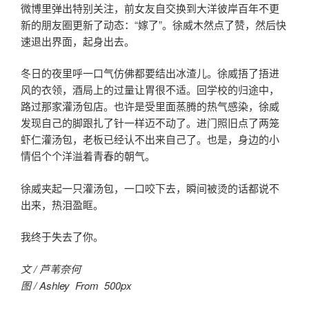
微博里弹出特别关注，前女友自交换到大洋彼岸百年不更
新的朋友圈更新了动态：“嫁了”。徐威木然点了赞，然后快
速退出界面，起身出去。
冬日的夜里呼一口气仿佛都要结出冰渣儿。徐威捂了捂进
风的衣领，酒局上的过量让胃很不适。回学校的归途中，
路过那家灌汤包店。也许是受里面蒸腾的热气感染，徐威
发现自己的脚跟扎了针一样迈不动了。进门照旧点了两笼
虾仁灌汤包，老板已经认不出来自己了。也是，身边的小
情侣个个洋溢着青春的朝气。
徐威夹起一只灌汤包，一口咬下去，瞬间被烫的话都说不
出来，热泪盈眶。
我终于失去了你。
文 / 芦苇奈何
图 / Ashley From 500px