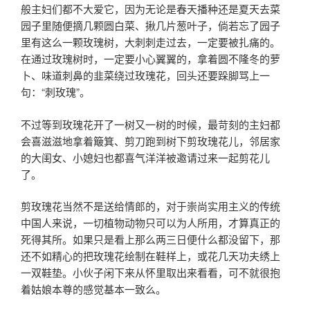
般主妇们都不大爱它，因为无论是春天播种还是夏天去菜
园子里随便摘几颗圆白菜、揪几片葱叶子，倘若忘了园子
里有这么一颗玫瑰树，大刺刺走过去，一定要被扎痛的。
在通过玫瑰树时，一定要小心翼翼的，拿着圆不隆冬的萝
卜、味道刺鼻的韭菜绕过玫瑰花，回头还要跺脚骂上一
句：“刺玫瑰”。
不过等到玫瑰花开了一树又一树的时候，最苛刻的主妇都
会喜滋滋地拿着簸箕、剪刀跑到树下剪玫瑰花儿，邻居家
的大闺女、小媳妇也都喜气洋洋被邀请过来一起剪花儿
了。
剪玫瑰花当然不是送给情郎的，对于崇尚实用主义的传统
中国人来说，一切植物动物只可以为人所用，才算真正的
死得其所。如果只是看上那么两三日便什么都没留下，那
还不如精心的把玫瑰花绘制在鞋样上，或花几天功夫绣上
一双鞋垫。小伙子闲下来从怀里取出来看看，可不就很抱
着姑娘本尊的感觉基本一致么。