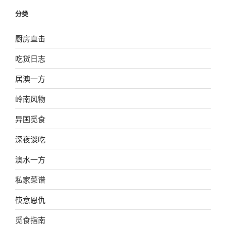
分类
厨房直击
吃货日志
居澳一方
岭南风物
异国觅食
深夜谈吃
澳水一方
私家菜谱
筷意恩仇
觅食指南