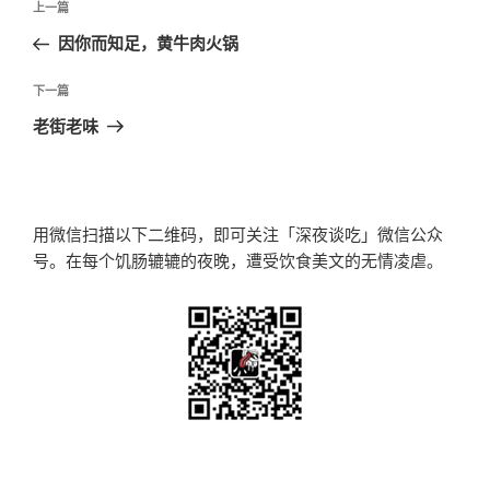
上
上一篇
章
一
因你而知足，黄牛肉火锅
导
篇
航
文
下
下一篇
章
一
老街老味
篇
文
章
用微信扫描以下二维码，即可关注「深夜谈吃」微信公众
号。在每个饥肠辘辘的夜晚，遭受饮食美文的无情凌虐。