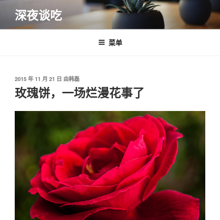
跳
深夜谈吃
至
内
容
菜单
发
2015 年 11 月 21 日
由
韩磊
布
玫瑰饼，一场烂漫花事了
于