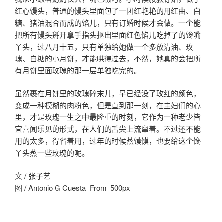
红心馒头，普通的馒头里面包了一团红艳艳的用红曲、白
糖、猪油混合而成的馅儿，只有订婚时候才会做。一个能
把所有馒头掰开拿手指头抠出里面红色馅儿吃掉了的馋嘴
丫头，过八月十五，只有单独给她做一个多放清油、玫
瑰、白糖的小月饼，才能哄得过去，不然，她真的会把所
有月饼里面玫瑰的那一层单独吃完的。
虽然裹在月饼里的玫瑰碎末儿，早已经没了玫红的颜色，
变成一种模糊的肉粉色，但是直到那一刻，在主妇们的心
里，才是玫瑰一生之中最隆重的时刻，它作为一种老少皆
宜喜闻乐见的形式，在人们的舌尖上流窜着。不过还不能
用的太多，得省着用，过年的时候蒸馍馍，也要给这个馋
丫头蒸一些玫瑰的呢。
文 / 张子艺
图 / Antonio G Cuesta From 500px