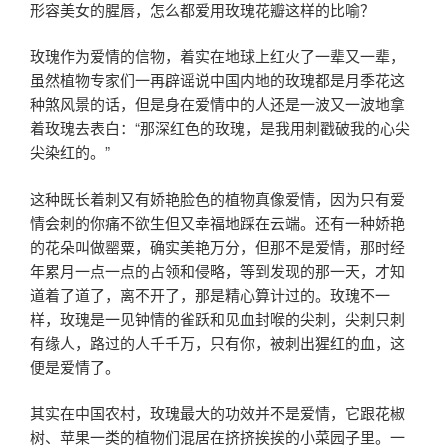
形容美女的腥唇，怎么都爱用玫瑰花瓣这样的比喻？
玫瑰作为爱情的信物，着实在地球上红火了一辈又一辈，
虽然植物专家们一再辟谣说中国内地的玫瑰都是月季花这
种煞风景的话，但是身在爱情中的人还是一波又一波地拿
着玫瑰去表白：“那深红色的玫瑰，是我用刺戳破我的心尖
尖染红的。”
这种既长着刺又有娇艳脸色的植物真像爱情，因为只有爱
情会刺的你痛不欲生但又幸福地踩在云端。还有一种娇艳
的花朵叫做罂粟，确实美艳万分，但那不是爱情，那时经
年累月一点一点的占领和侵略，等到发现的那一天，才知
道着了道了，离不开了，那是精心算计过的。玫瑰不一
样，玫瑰是一见钟情的雀跃和见血封喉的尖刺，尖刺只刺
有缘人，路过的人千千万，只有你，被刺出猩红的血，这
便是爱情了。
其实在中国农村，玫瑰最大的功效并不是爱情，它跟花椒
树、苹果一类的植物们混居在挤挤挨挨的小菜园子里。一