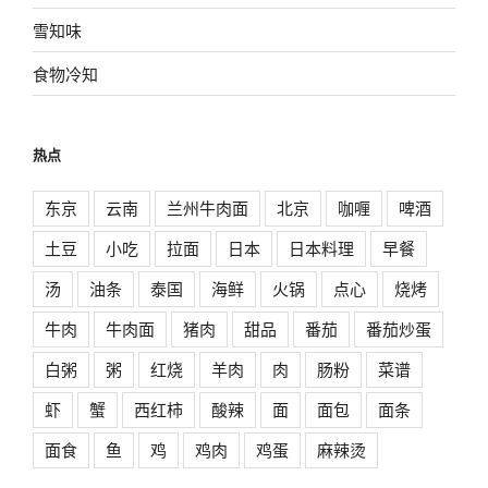
雪知味
食物冷知
热点
东京
云南
兰州牛肉面
北京
咖喱
啤酒
土豆
小吃
拉面
日本
日本料理
早餐
汤
油条
泰国
海鲜
火锅
点心
烧烤
牛肉
牛肉面
猪肉
甜品
番茄
番茄炒蛋
白粥
粥
红烧
羊肉
肉
肠粉
菜谱
虾
蟹
西红柿
酸辣
面
面包
面条
面食
鱼
鸡
鸡肉
鸡蛋
麻辣烫