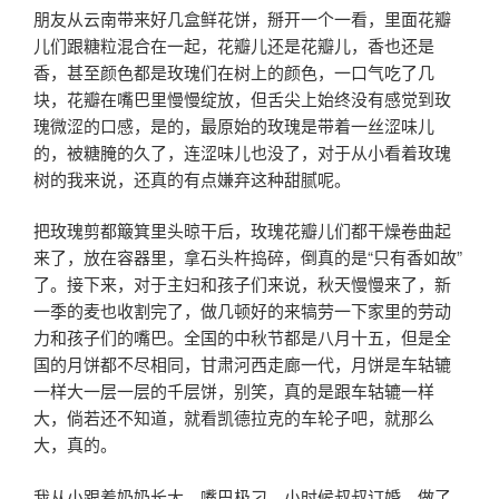
朋友从云南带来好几盒鲜花饼，掰开一个一看，里面花瓣
儿们跟糖粒混合在一起，花瓣儿还是花瓣儿，香也还是
香，甚至颜色都是玫瑰们在树上的颜色，一口气吃了几
块，花瓣在嘴巴里慢慢绽放，但舌尖上始终没有感觉到玫
瑰微涩的口感，是的，最原始的玫瑰是带着一丝涩味儿
的，被糖腌的久了，连涩味儿也没了，对于从小看着玫瑰
树的我来说，还真的有点嫌弃这种甜腻呢。
把玫瑰剪都簸箕里头晾干后，玫瑰花瓣儿们都干燥卷曲起
来了，放在容器里，拿石头杵捣碎，倒真的是“只有香如故”
了。接下来，对于主妇和孩子们来说，秋天慢慢来了，新
一季的麦也收割完了，做几顿好的来犒劳一下家里的劳动
力和孩子们的嘴巴。全国的中秋节都是八月十五，但是全
国的月饼都不尽相同，甘肃河西走廊一代，月饼是车轱辘
一样大一层一层的千层饼，别笑，真的是跟车轱辘一样
大，倘若还不知道，就看凯德拉克的车轮子吧，就那么
大，真的。
我从小跟着奶奶长大，嘴巴极刁。小时候叔叔订婚，做了