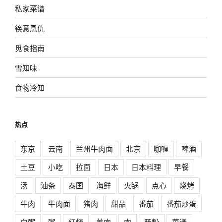
私家菜谱
筷意恩仇
觅食指南
雪知味
食物冷知
热点
东京
云南
兰州牛肉面
北京
咖喱
啤酒
土豆
小吃
拉面
日本
日本料理
早餐
汤
油条
泰国
海鲜
火锅
点心
烧烤
牛肉
牛肉面
猪肉
甜品
番茄
番茄炒蛋
白粥
粥
红烧
羊肉
肉
肠粉
菜谱