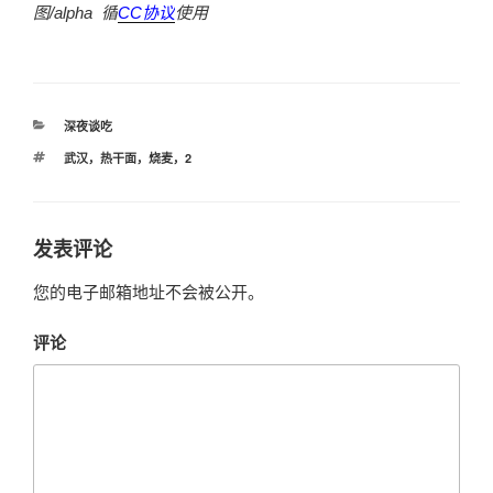
图/alpha
循
CC
协议
使用
分
深夜谈吃
类
标
武汉，热干面，烧麦，2
签
发表评论
您的电子邮箱地址不会被公开。
评论