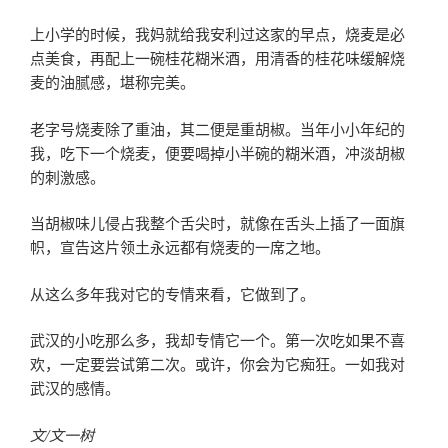
上小学的时候，我妈就给我安利过这家的早点，烧麦是必
点美食，再配上一碗桂花糊米酒，用清香的桂花味缓解烧
麦的油腻感，堪称完美。
老字号烧麦除了重油，其二便是重胡椒。当年小小年纪的
我，吃下一个烧麦，便要喝掉小半碗的糊米酒，冲淡胡椒
的刺激感。
当胡椒味儿侵占我整个舌尖时，就像在舌头上插了一面旗
帜，宣告这片领土永远都有烧麦的一席之地。
从这么多年我对它的专情来看，它做到了。
武汉的小吃那么多，我却专情它一个。第一次吃如果不喜
欢，一定要尝试第二次。或许，你会为它痴狂。一如我对
武汉的感情。
文/文一树