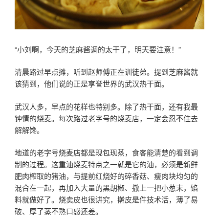
“小刘啊，今天的芝麻酱调的太干了，明天要注意！”
清晨路过早点摊，听到赵师傅正在训徒弟。提到芝麻酱就
该猜到，他们说的正是享誉世界的武汉热干面。
武汉人多，早点的花样也特别多。除了热干面，还有我最
钟情的烧麦。每次路过老字号的烧麦店，一定会忍不住去
解解馋。
地道的老字号烧麦店都是现包现蒸，食客能清楚的看到调
制的过程。这重油烧麦特点之一就是它的油，必须是新鲜
肥肉榨取的猪油，与提前红烧好的碎香菇、瘦肉块均匀的
混合在一起，再加入大量的黑胡椒、撒上一把小葱末，馅
料就做好了。烧卖皮也很讲究，擀皮是件技术活，薄了易
破、厚了蒸不熟口感还差。