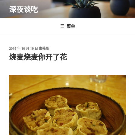
跳
深夜谈吃
至
内
容
菜单
发
2015 年 10 月 19 日
由
韩磊
布
烧麦烧麦你开了花
于