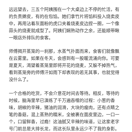
远远望去，三五个阿姨围在一个大桌边上不停的忙活，有
的负责擀皮，有的在包馅。她们拿竹片将馅料投入烧卖皮
中，再用沾着灰面粉的虎口夹着烧麦皮边捏一圈，一个像
蒜头的烧麦就成型了。阿姨们娴熟动作之余，还能顺带瞅
一眼店外排队的食客。
师傅揭开蒸笼的一刹那，水蒸气扑面而来，食客们就像飘
在云雾里。如果在冬天，会感到有一股暖流涌向你。可要
是夏天，渴望着蒸笼里即将开花的烧麦，又躲不掉热气，
看到蒸笼旁的师傅汗如雨下却表现的若无其事，也就觉得
没什么了。
一个合格的吃货，不会介意花时间去等待。相反，等待的
时候，脑海里早已演练了千万遍吞噬的过程：小葱的香
味，胡椒的辛辣，猪油的润滑，大块的瘦肉，还有点睛之
笔的香菇，混上蒸熟的糯米，全被裹在面皮里边，一口一
个，口留鲜香，过瘾！这油腻又辛辣的味道，让这家老字
号门前总是大排长龙，而这长队里永远少不了我的身影。