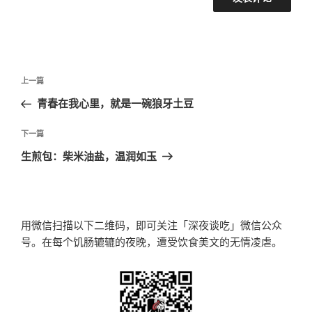
文
上
上一篇
章
一
青春在我心里，就是一碗狼牙土豆
导
篇
航
文
下
下一篇
章
一
生煎包：柴米油盐，温润如玉
篇
文
章
用微信扫描以下二维码，即可关注「深夜谈吃」微信公众
号。在每个饥肠辘辘的夜晚，遭受饮食美文的无情凌虐。