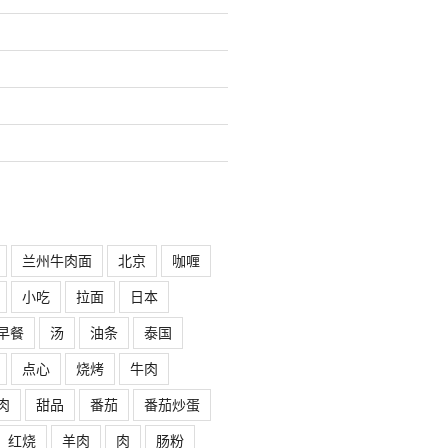
兰州牛肉面
北京
咖喱
小吃
拉面
日本
早餐
汤
油条
泰国
点心
烧烤
牛肉
肉
甜品
番茄
番茄炒蛋
红烧
羊肉
肉
肠粉