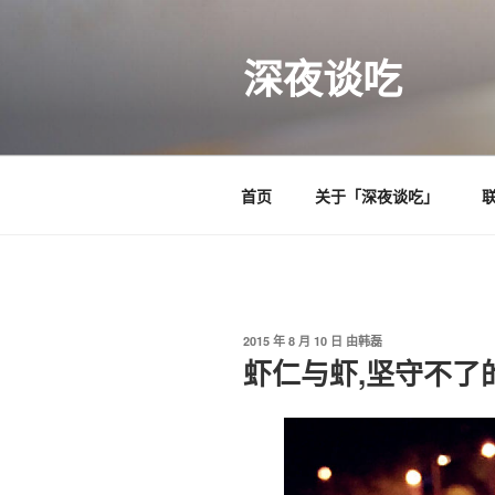
跳
至
深夜谈吃
内
容
首页
关于「深夜谈吃」
发
2015 年 8 月 10 日
由
韩磊
布
虾仁与虾,坚守不了
于