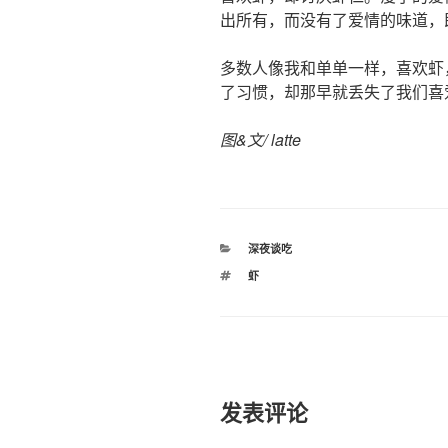
出所有，而没有了爱情的味道，
多数人像我和单单一样，喜欢虾
了习惯，却那早就丢失了我们喜
图&文/ latte
分
深夜谈吃
类
标
虾
签
发表评论