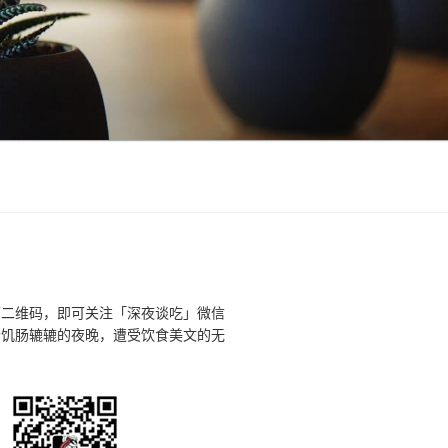
下二维码，即可关注「深夜谈吃」微信
个饥肠辘辘的夜晚，遭受饮食美文的无