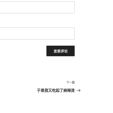
下
下一篇
一
于是我又吃起了麻辣烫
篇
文
章