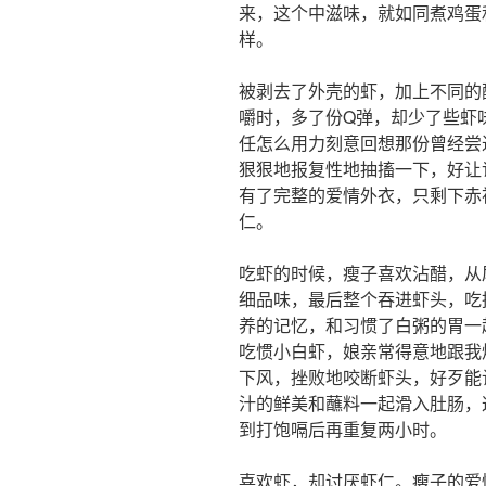
来，这个中滋味，就如同煮鸡蛋
样。
被剥去了外壳的虾，加上不同的
嚼时，多了份Q弹，却少了些虾
任怎么用力刻意回想那份曾经尝
狠狠地报复性地抽搐一下，好让
有了完整的爱情外衣，只剩下赤
仁。
吃虾的时候，瘦子喜欢沾醋，从
细品味，最后整个吞进虾头，吃
养的记忆，和习惯了白粥的胃一
吃惯小白虾，娘亲常得意地跟我
下风，挫败地咬断虾头，好歹能
汁的鲜美和蘸料一起滑入肚肠，
到打饱嗝后再重复两小时。
喜欢虾，却讨厌虾仁。瘦子的爱