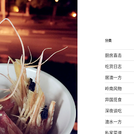
分类
厨房直击
吃货日志
居澳一方
岭南风物
异国觅食
深夜谈吃
澳水一方
私家菜谱