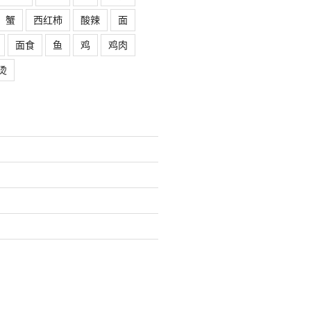
蟹
西红柿
酸辣
面
面食
鱼
鸡
鸡肉
烫