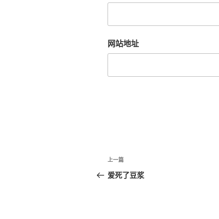
网站地址
文
上
上一篇
章
一
爱死了豆浆
篇
导
文
航
章