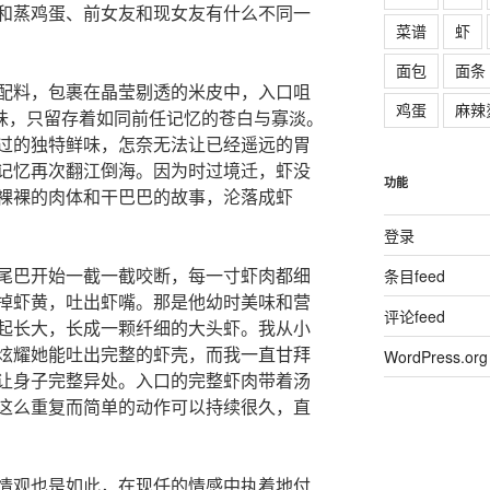
和蒸鸡蛋、前女友和现女友有什么不同一
菜谱
虾
面包
面条
配料，包裹在晶莹剔透的米皮中，入口咀
鸡蛋
麻辣
味，只留存着如同前任记忆的苍白与寡淡。
过的独特鲜味，怎奈无法让已经遥远的胃
记忆再次翻江倒海。因为时过境迁，虾没
功能
裸裸的肉体和干巴巴的故事，沦落成虾
登录
尾巴开始一截一截咬断，每一寸虾肉都细
条目feed
掉虾黄，吐出虾嘴。那是他幼时美味和营
评论feed
起长大，长成一颗纤细的大头虾。我从小
炫耀她能吐出完整的虾壳，而我一直甘拜
WordPress.org
让身子完整异处。入口的完整虾肉带着汤
这么重复而简单的动作可以持续很久，直
情观也是如此，在现任的情感中执着地付