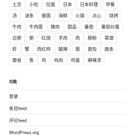
土豆
小吃
拉面
日本
日本料理
早餐
汤
油条
泰国
海鲜
火锅
点心
烧烤
牛肉
牛肉面
猪肉
甜品
番茄
番茄炒蛋
白粥
粥
红烧
羊肉
肉
肠粉
菜谱
虾
蟹
西红柿
酸辣
面
面包
面条
面食
鱼
鸡
鸡肉
鸡蛋
麻辣烫
功能
登录
条目feed
评论feed
WordPress.org