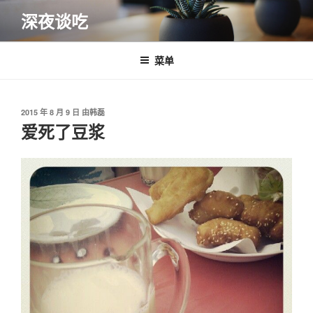
跳
深夜谈吃
至
内
容
菜单
发
2015 年 8 月 9 日
由
韩磊
布
爱死了豆浆
于