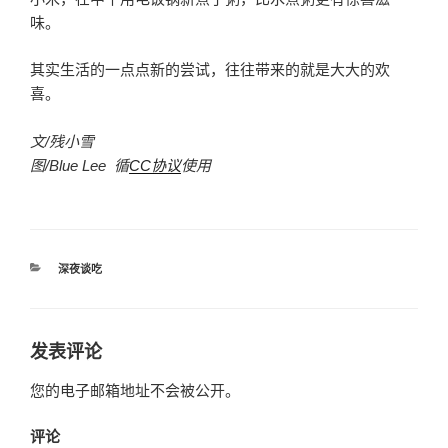
味。
其实生活的一点点新的尝试，往往带来的就是大大的欢
喜。
文/残小雪
图/Blue Lee 循
CC协议
使用
分
深夜谈吃
类
发表评论
您的电子邮箱地址不会被公开。
评论