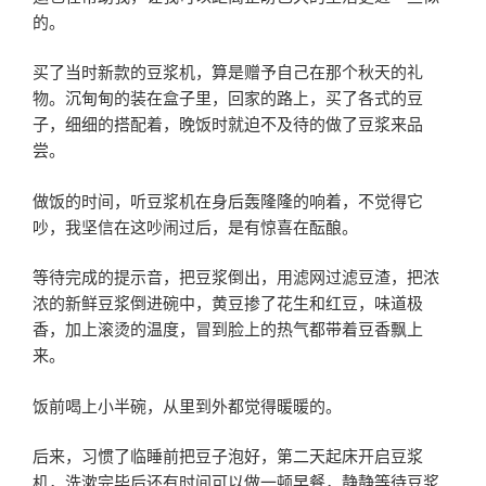
的。
买了当时新款的豆浆机，算是赠予自己在那个秋天的礼
物。沉甸甸的装在盒子里，回家的路上，买了各式的豆
子，细细的搭配着，晚饭时就迫不及待的做了豆浆来品
尝。
做饭的时间，听豆浆机在身后轰隆隆的响着，不觉得它
吵，我坚信在这吵闹过后，是有惊喜在酝酿。
等待完成的提示音，把豆浆倒出，用滤网过滤豆渣，把浓
浓的新鲜豆浆倒进碗中，黄豆掺了花生和红豆，味道极
香，加上滚烫的温度，冒到脸上的热气都带着豆香飘上
来。
饭前喝上小半碗，从里到外都觉得暖暖的。
后来，习惯了临睡前把豆子泡好，第二天起床开启豆浆
机，洗漱完毕后还有时间可以做一顿早餐，静静等待豆浆