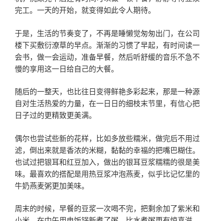
完工。一天的开始，就变得如此令人期待。
于是，生活的节奏变了，不再是睡懒觉匆匆出门，在公司
楼下买敷衍潦草的早点。渐渐的习惯了早起，有时间读一
会书，做一会运动，准备早餐，然后听舒缓的音乐不急不
慢的享用这一日给自己的大餐。
随后的一整天，也比往日变得鲜艳多彩起来，那是一种源
自对生活热爱的力量，在一日日的细枝末节里，有信心把
日子过的更精致更美满。
偶尔也尝试些新的花样，比如多放些糯米，做完后不用过
滤，倒出来就是香浓的米糊，黏黏的幸福的把嘴巴糊住。
也试过把银耳和红豆加入，做出的银耳豆浆糯糯的很是美
味。最喜欢的搭配是用热豆浆冲泡燕麦，似乎比记忆里的
牛奶燕麦粥更加美味。
周末的时候，早餐的豆浆一次喝不完，把剩余加了紫米和
小米，在中午用电饭锅新煮了粥，比水煮粥更有惊喜滋