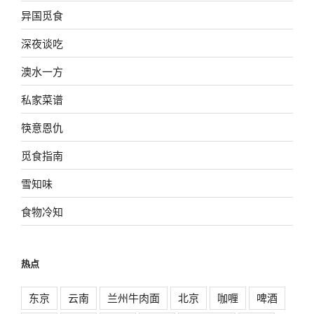
异国觅食
深夜谈吃
澳水一方
私家菜谱
筷意恩仇
觅食指南
雪知味
食物冷知
热点
东京
云南
兰州牛肉面
北京
咖喱
啤酒