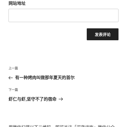
网站地址
文
上
上一篇
章
一
有一种烤肉叫做那年夏天的首尔
导
篇
航
文
下
下一篇
章
一
虾仁与虾,坚守不了的宿命
篇
文
章
用微信扫描以下二维码，即可关注「深夜谈吃」微信公众