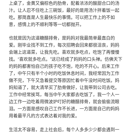
上桌了，金黄又偏棕色的肋骨，配着浓浓的酸甜合口的汤
汁。让人忍不住吃上三碗饭，最好的是用汤汁拌着饭一起
吃。那简直是人生最快乐的事情。可以把工作上的不如
意，感情上的不顺利等等一切都抛开。
也就是因为这道糖醋排骨，是妈妈对我最简单最直白的
爱。刚毕业找不到工作，每次招聘会回来都很沮丧，妈妈
会端上这道菜，让我先吃。喜欢就多吃点，吃饱了再慢慢
找。“喜欢就多吃点。”这已经成了妈妈的口头禅。仿佛天下
的妈妈都害怕自己的孩子吃不饱，吃的不开心。后来工作
了，中午只有半个小时的吃饭休息时间，我经常因为工作
做不完，下午又急着提交等原因忙着中午没时间吃饭。妈
妈知道了，就大清早买了肋骨做好，让我带到公司去吃。
工作中经常挨骂，每当中午大家都去吃饭了，我一个人一
边工作一边吃着用微波炉叮好的糖醋排骨，就会偷偷流眼
泪。一方面是感叹自己工作不长进，一方面是自己的妈妈
用着最平凡的方式表达着对我的爱。
生活太不容易，走上社会后，每个人多多少少都会遇到一