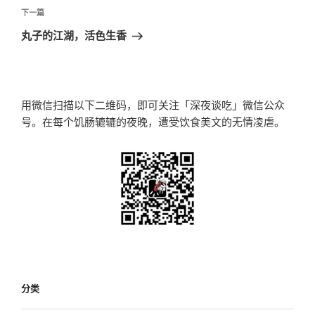
航
文
下
下一篇
章
一
丸子的江湖，活色生香
篇
文
章
用微信扫描以下二维码，即可关注「深夜谈吃」微信公众
号。在每个饥肠辘辘的夜晚，遭受饮食美文的无情凌虐。
分类