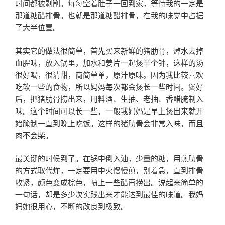
时间都被剥削。每每空着肚子一回到家，等待我的一定是
那道糖醋排骨。也就是那道糖醋排骨，在我的味觉中占据
了大半位置。
其实它的做法很简单，首先买来新鲜的猪肋骨，焯水去掉
血腥味，放入锅里，加水和姜片一起煲半个钟，这样的汤
很好喝，很清甜，简简单单，原汁原味。因为我比较喜欢
吃软一些的食物，所以妈妈每次都会煲长一些时间。煲好
后，把猪肋骨捞出来，用料酒、生抽、老抽、香醋腌制入
味。这个时间可以长一些，一般我妈妈是早上煲出来就开
始腌制一直到晚上吃饭。这样的猪肋骨会非常入味，而且
肉不会柴。
最关键的时候到了。在锅中倒入油，少量的糖，用煎肋骨
的方式取代炸，一定要用中火慢慢煎，别着急，直到排骨
收紧，颜色变成棕色，喷上一些醋再捞出。说起来简单的
一句话，却是多少次实践出来才能达到最佳的味道。我妈
妈她很用心，不断的改良到极致。