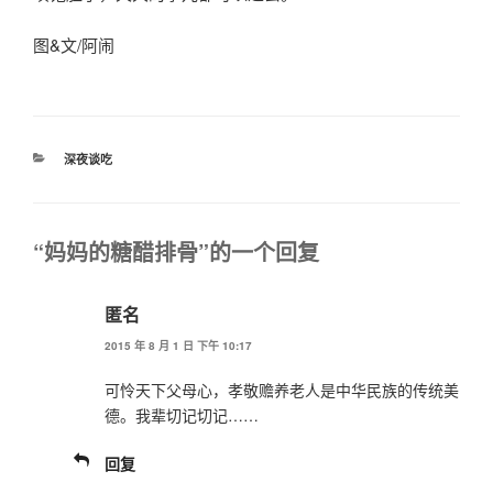
图&文/阿闹
分
深夜谈吃
类
“妈妈的糖醋排骨”的一个回复
匿名
2015 年 8 月 1 日 下午 10:17
可怜天下父母心，孝敬赡养老人是中华民族的传统美
德。我辈切记切记……
回复