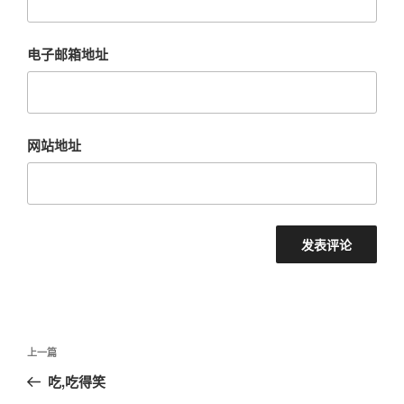
电子邮箱地址
网站地址
文
上
上一篇
章
一
吃,吃得笑
导
篇