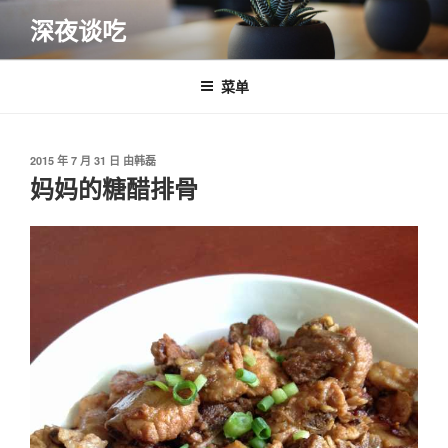
跳
深夜谈吃
至
内
容
菜单
发
2015 年 7 月 31 日
由
韩磊
布
妈妈的糖醋排骨
于