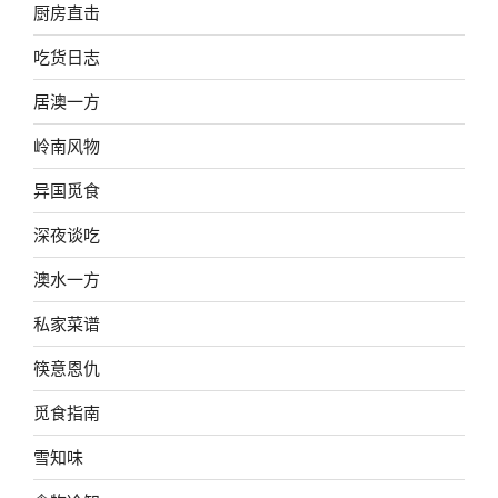
厨房直击
吃货日志
居澳一方
岭南风物
异国觅食
深夜谈吃
澳水一方
私家菜谱
筷意恩仇
觅食指南
雪知味