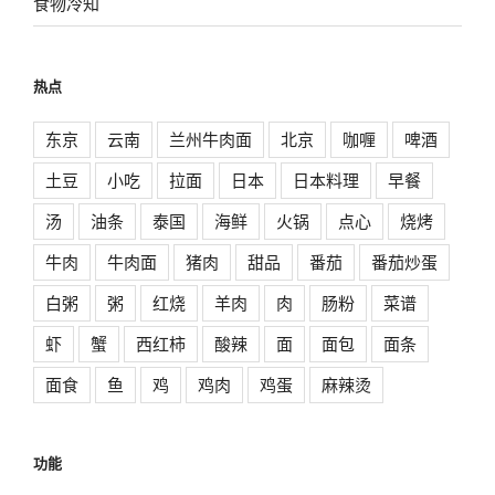
食物冷知
热点
东京
云南
兰州牛肉面
北京
咖喱
啤酒
土豆
小吃
拉面
日本
日本料理
早餐
汤
油条
泰国
海鲜
火锅
点心
烧烤
牛肉
牛肉面
猪肉
甜品
番茄
番茄炒蛋
白粥
粥
红烧
羊肉
肉
肠粉
菜谱
虾
蟹
西红柿
酸辣
面
面包
面条
面食
鱼
鸡
鸡肉
鸡蛋
麻辣烫
功能