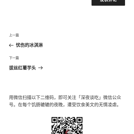
文
上
上一篇
章
一
忧伤的冰淇淋
导
篇
航
文
下
下一篇
章
一
拔丝红薯芋头
篇
文
章
用微信扫描以下二维码，即可关注「深夜谈吃」微信公众
号。在每个饥肠辘辘的夜晚，遭受饮食美文的无情凌虐。