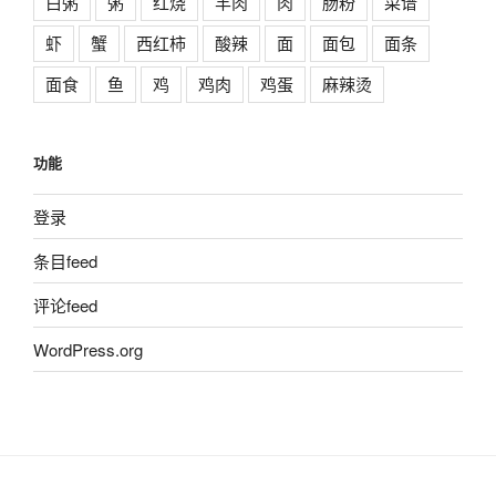
白粥
粥
红烧
羊肉
肉
肠粉
菜谱
虾
蟹
西红柿
酸辣
面
面包
面条
面食
鱼
鸡
鸡肉
鸡蛋
麻辣烫
功能
登录
条目feed
评论feed
WordPress.org