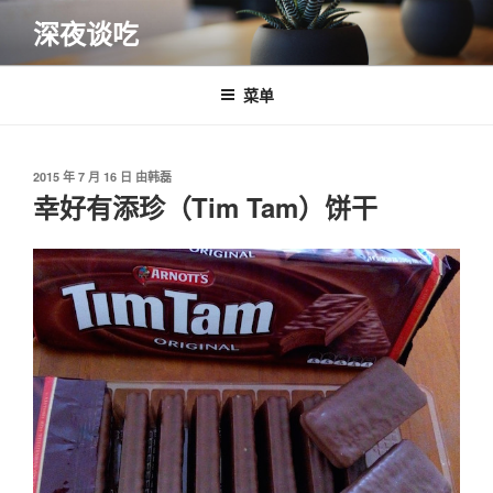
跳
深夜谈吃
至
内
容
菜单
发
2015 年 7 月 16 日
由
韩磊
布
幸好有添珍（Tim Tam）饼干
于