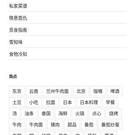
私家菜谱
筷意恩仇
觅食指南
雪知味
食物冷知
热点
东京
云南
兰州牛肉面
北京
咖喱
啤酒
土豆
小吃
拉面
日本
日本料理
早餐
汤
油条
泰国
海鲜
火锅
点心
烧烤
牛肉
牛肉面
猪肉
甜品
番茄
番茄炒蛋