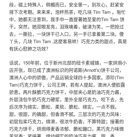
段，碰上特殊人，倒楣而已，安全第一，别灰心，赶紧安
排下次考期。来来来，泡杯热茶，吃几块 Tim Tam 。匆忙
中，她都无注意到，我手中一直提著她至爱的Tim Tam 饼
干。突然，她双眼发亮，泪珠噙着，破涕为笑，一把抢过
去，一撕拉，一块饼干已入口，另一手已拿着第二块。傻
丫头，几块 Tim Tam ,这麽客易哄！巧克力类的甜点，真是
有抚心慰肺之功效？
话说，150年前，位于新州北部的纽卡素城镇，一家烘焗小
店开张，现已成了澳洲标识的阿诺斯(Arnott's)饼干公司，
澳洲人心中的骄傲，产品远销全球四十多国家。添珍(Tim
Tam)巧克力饼干，公司王牌，若有人提起，澳洲人便脸露
骄意。两片酥脆巧克力饼干，中层夹心是奶油巧克力酱，
外层浇包牛奶巧克力硬浆，里外全是巧克力。咬下去，先
后次序为绵实、脆松、柔软、脆松、绵实，一点不假。
甜，很甜，的确甜，但香滑不腻。三层次的巧克力风味：
初层包桨巧克力，绵滑，很浓牛奶香，不算特甜；接著的
巧克力饼干，烘焗得麦香浓郁、脆松蹦口，黑巧克力味微
苦甘香；紧接著，绵幼细实的奶油巧克力酱，甜、香、