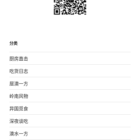
分类
厨房直击
吃货日志
居澳一方
岭南风物
异国觅食
深夜谈吃
澳水一方