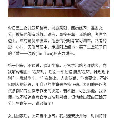
今日是二女儿驾照路考，兴高采烈，因她练习、准备充
分，教练也胸有成竹。路考，直接开车上道路的，考官坐
边上，车有副刹车装置，危急情况时考官可刹车。路考约
需一小时。无聊等候中，走进附近超市，买了二盒孩子们
的至爱——添珍(Tim Tam)巧克力饼干。
终于回来，不通过，脸无笑意。考官拿出路考评估表，向
我解释理由：“左转时，后面一车超速‘爬头’左转，她迟迟不
刹车，我替刹车。”车在路上，人家做错，你也要让，不必
因别人的错误，用自己的生命去坚持正确。表明他是以考
试条例和专业操守作出的决定，若不服，可投诉他。我不
懂，也不想追查考官专业准则对错，但他给出理由正确万
分，生命第一，谁驳得了！
女儿回家后，哭啼着不服气，我只能安抚开导：时间特殊