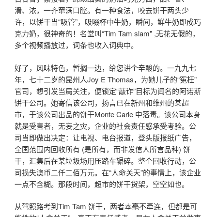
滑、浓，一齐窜满口腔。有一种食法，咬去饼干两头少
许，以饼干当“吸管”，吸啜杯中牛奶，瞬间，鲜牛奶即成巧
克力奶，很神奇的！名堂叫“Tim Tam slam" ,无花无假的，
多个视频播放过，词条也收入词典中。
好了，风味特色，暂搁一边，给您讲个辛酸的。一九九七
年，七十二岁的昆州人Joy E Thomas，为她儿子的“冤枉”
官司，想引发当局关注，便锁定“敲诈”目标为闻名的阿诺斯
饼干公司。她寄信该公司，扬言已在新州和维州的某超
市，于该公司出品的饼干Monte Carle 中落毒。该公司本身
就是受害者，无妄之灾，企业的社会责任感承受考验。公
司当即做出决定：让电视、电台报道，登头版报纸广告，
全国范围内回收所有 (是所有，而非发信人所言品种) 饼
干，汇集后在某垃圾场用压路车辗碎。整个回收行动，公
司损失澳币二仟二佰万元。在“人命关天”的事情上，该企业
一点不含糊。那段时间，超市的饼干货架，空空如也。
从驾照路考到Tim Tam 饼干，两者本毫不牵连，但都是可