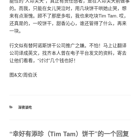
能性的“人命关天”，真正有责任感者，是在人命关天前做事
的。而我，只能在女儿哭泣时，用几块饼干哄她止哭，想
来有点渐愧。顾不了那麽多啦，我也来吃块Tim Tam. 哎，
还真是的，一咬饼干，甜香沁心，谁还管得了什么，再来
一块。
行文似有替阿诺斯饼干公司推广之嫌。不怕！马上让翻译
公司译成英文，找齐本人曾在电子平台发文的资料，寄去
让他们看看，“讨讨”几个钱也好！
图&文/周伯沃
分
深夜谈吃
类
“幸好有添珍（Tim Tam）饼干”的一个回复