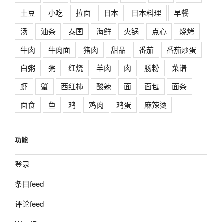
土豆
小吃
拉面
日本
日本料理
早餐
汤
油条
泰国
海鲜
火锅
点心
烧烤
牛肉
牛肉面
猪肉
甜品
番茄
番茄炒蛋
白粥
粥
红烧
羊肉
肉
肠粉
菜谱
虾
蟹
西红柿
酸辣
面
面包
面条
面食
鱼
鸡
鸡肉
鸡蛋
麻辣烫
功能
登录
条目feed
评论feed