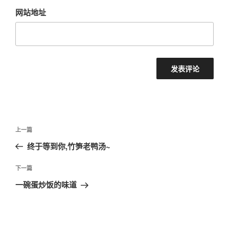
网站地址
文
上
上一篇
章
一
终于等到你,竹笋老鸭汤~
导
篇
航
文
下
下一篇
章
一
一碗蛋炒饭的味道
篇
文
章