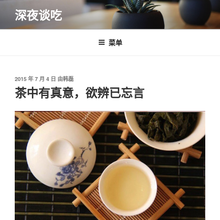
跳
深夜谈吃
至
内
容
菜单
发
2015 年 7 月 4 日
由
韩磊
布
茶中有真意，欲辨已忘言
于