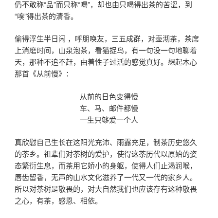
仍不敢称“品”而只称“喝”，却也由只喝得出茶的苦涩，到
“嗅”得出茶的清香。
偷得浮生半日闲 ，呼朋唤友，三五成群，对壶沏茶，茶席
上消磨时间，山泉泡茶，看猫捉鸟，有一句没一句地聊着
天，那种不追不赶，由着性子过活的感觉真好。想起
木心
那首《从前慢》：
从前的日色变得慢
车、马、邮件都慢
一生只够爱一个人
真欣慰自己生长在这阳光充沛、雨露充足，制茶历史悠久
的茶乡。祖辈们对茶树的爱护，使得这茶历代以原始的姿
态繁衍生息，而茶用它娇小的身躯，使得人们止渴润喉，
唇齿留香，无声的山水文化滋养了一代又一代的家乡人。
所以对茶树是敬畏的，对大自然我们也应该存有这种敬畏
之心，有茶，感恩、相依。