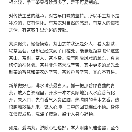
相比较，手工茶显得珍贵多了，是不可复制的。
对传统工艺的继承，对古早口味的坚持。所以手工茶不是
冰冷的，它有情怀。有茶农对自然的感恩，有茶人的惜物
之情，有茶客千里迢迢的奔赴。
茶深似海，慢慢摸索，茶山之前我还是外人，看人制茶，
喝茶品茗，但却已经来到了门槛处，能更近距离瞻仰这些
茶山、茶树、茶人、茶本身。没有附庸风雅的念头，真真
切切的在体验。茶并非浑然天成辛苦，其中更多的是先辈
制茶的智慧和茶农的辛苦，茶粒粒皆辛苦，真心不容易。
新茶做好后，沸水试茶最喜人。抓一把那碧绿卷曲的青
茶，放入白瓷碗里，开水一冲才柔顺地沉入水底香气化
开，未入口，先有香气入鼻醒脑，热腾腾的草木之香，热
腾腾地散播开来，袭人心肺，口中的回甘绵延不绝。身体
在慢慢发热，洗涤了疲惫，整个人身心舒畅。
如是，爱喝茶。说随心性也好，学人附庸风雅也罢，至今