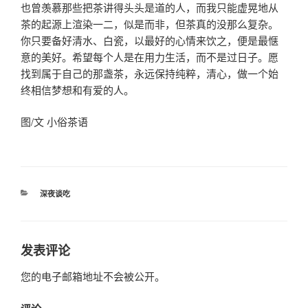
也曾羡慕那些把茶讲得头头是道的人，而我只能虚晃地从
茶的起源上渲染一二，似是而非，但茶真的没那么复杂。
你只要备好清水、白瓷，以最好的心情来饮之，便是最惬
意的美好。希望每个人是在用力生活，而不是过日子。愿
找到属于自己的那盏茶，永远保持纯粹，清心，做一个始
终相信梦想和有爱的人。
图/文 小俗茶语
分
深夜谈吃
类
发表评论
您的电子邮箱地址不会被公开。