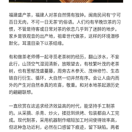
福建盛产茶，福建人对茶自然情有独钟。闽南民间有“宁可
百日无肉，不可一日无茶”的俗语。人们均有早晚饮茶的习
惯，不管是待客或日常对茶的依恋几乎到了迷醉的地步。
家乡是铁观音的出产地，祖辈世代做茶，这样的环境潜移
默化，耳濡目染下以茶结缘。
有和做茶老师傅一起寻觅老茶树的经历，翻山涉水，不妄
此行，山顶空气湿润清新，放眼望去，有枝繁叶茂的老茶
树，也有葱郁茂盛蔓藤，周旁古木参天、茂林修竹、生态
链自行衍生、循环，大自然一切井然有序。会让人由内而
外的产生对自然本真的欢喜，敬重。和对本地茶起源历史
的翩翩联想。
一直欣赏在这追求经济效益高的时代，能坚持手工制茶
的。从采摘、杀青、炒火，揉捻到烘烤、包装都由人工完
成。现代制茶，采用机器制作缩短加工时间使得效率高，
但这种急功近利，必然在口感留下痕迹，留下缺陷。两者