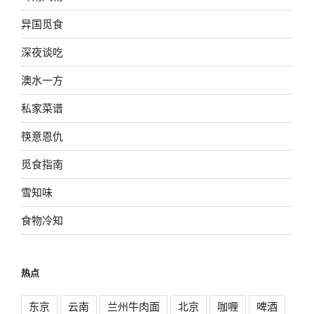
异国觅食
深夜谈吃
澳水一方
私家菜谱
筷意恩仇
觅食指南
雪知味
食物冷知
热点
东京
云南
兰州牛肉面
北京
咖喱
啤酒