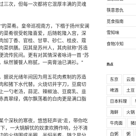
过三次，但每一次都将它混厚丰满的灵魂
筷意恩仇
觅食指南
肉”的菜肴。皇帝巡视南方，下榻于扬州安澜
雪知味
的菜肴很受乾隆喜爱，后随乾隆入宫，深
肉加丁香、官桂、甘草、砂仁、桂皮、蔻
食物冷知
肉菜供膳。因其是苏州人，其肉就称“苏造
名便流传民间。更有对其情深者咏诗一首 “苏
。纵然饕餮人称腻，一脔膏油已满衫。"
热点
。据说光绪年间因为用五花肉煮制的苏造
东京
云南
肉和猪下水代替。火烧切井字刀，豆腐切
啤酒
土豆
上一勺老汤，蒜泥、辣椒油、豆腐乳、韭
赤真翠绿，偶尔飘荡着的白肉更是满口脂
日本料理
海鲜
火锅
某个深秋的寒夜，悠悠轻声说“走，带你吃
牛肉面
猪
灯下，一大锅解忧的奴隶欢腾作响，分不清
白粥
粥
边的火烧围成半圈，半焖半煮。随之是分