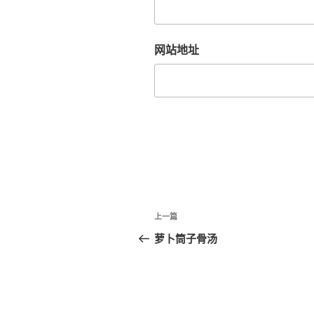
网站地址
文
上
上一篇
章
一
萝卜筒子骨汤
篇
导
文
航
章