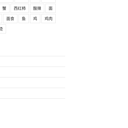
蟹
西红柿
酸辣
面
面食
鱼
鸡
鸡肉
烫