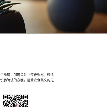
下二维码，即可关注「深夜谈吃」微信
个饥肠辘辘的夜晚，遭受饮食美文的无