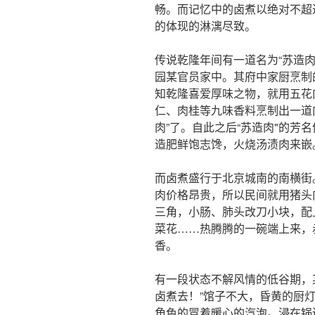
畅。而记忆中的卤煮以绝对不超
的体现的淋漓尽致。
传说乾隆年间有一道名为“苏造
园某官员家中。其府中家厨烹制
知乾隆喜爱厚味之物，就用五花
仁、肉桂等九味香料烹制出一道
肉”了。自此之后“苏造肉"的芳
造肥鲜饱志馋，火烧汤渍肉来嵌
而卤煮盛行于北京城南的南横街
肉价格昂贵，所以民间就用猪头
三角，小肠、肺头改刀小块，配
菜花……热腾腾的一碗端上来，
香。
有一段状态不解风情的低谷期，
卤煮去！”馆子不大，昏黄的厨
角色的冒着暖心的汽泡。浸在锅