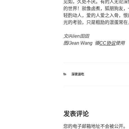
见如，久处不厌。有的人无论深
的世界！就像卤煮，狐朋狗友，
轻酌动人，爱的人爱之入骨，恨
光的考验，只是粗励的混蛋常在
文/Alien田田
图/Jean Wang 循
CC协议
使用
分
深夜谈吃
类
发表评论
您的电子邮箱地址不会被公开。