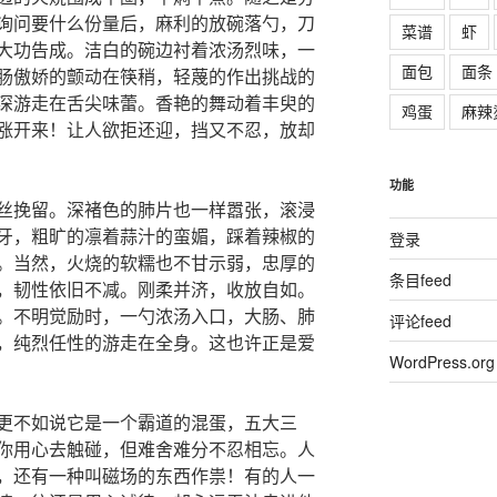
询问要什么份量后，麻利的放碗落勺，刀
菜谱
虾
大功告成。洁白的碗边衬着浓汤烈味，一
面包
面条
肠傲娇的颤动在筷稍，轻蔑的作出挑战的
深游走在舌尖味蕾。香艳的舞动着丰臾的
鸡蛋
麻辣
涨开来！让人欲拒还迎，挡又不忍，放却
功能
丝挽留。深褚色的肺片也一样嚣张，滚浸
牙，粗旷的凛着蒜汁的蛮媚，踩着辣椒的
登录
。当然，火烧的软糯也不甘示弱，忠厚的
条目feed
，韧性依旧不减。刚柔并济，收放自如。
。不明觉励时，一勺浓汤入口，大肠、肺
评论feed
，纯烈任性的游走在全身。这也许正是爱
WordPress.org
更不如说它是一个霸道的混蛋，五大三
你用心去触碰，但难舍难分不忍相忘。人
，还有一种叫磁场的东西作祟！有的人一