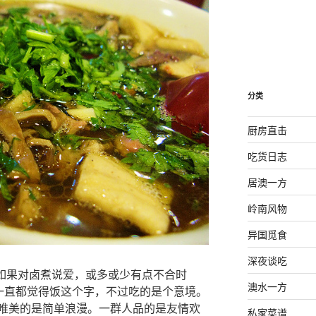
分类
厨房直击
吃货日志
居澳一方
岭南风物
异国觅食
深夜谈吃
，如果对卤煮说爱，或多或少有点不合时
澳水一方
。一直都觉得饭这个字，不过吃的是个意境。
唯美的是简单浪漫。一群人品的是友情欢
私家菜谱