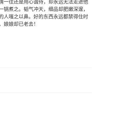
情一往还是用心诚待，却永远无法走进他
一锅煮之。韬气冲天，细品却肥嫩深邃，
的人嗤之以鼻。好的东西永远都禁得住时
，娘娘却已老去！