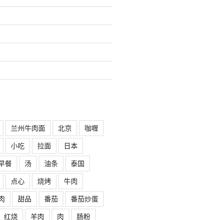
兰州牛肉面
北京
咖喱
小吃
拉面
日本
早餐
汤
油条
泰国
点心
烧烤
牛肉
肉
甜品
番茄
番茄炒蛋
红烧
羊肉
肉
肠粉