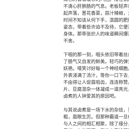
不清心肝肺肠的气息。老板轻声
起声落，葱花香菜，蒜汁辣椒，
时间不知该从何下手，混圆的肥
姿态，带着些许迫不及待，它便
身体。那乖张炽人的味道瞬间爆
不舍。
下咽的那一刻，咽头依旧带着丝
了肠气又自发的鲜美。轻巧的弹
妖艳。嘻笑讨好每一个神经细胞
外表浸满了汤汁，等你一口下去
不由得让人促眉咀齿，连连称赞
片、豆腐混杂一体凝成一道亮光
卤煮的人钟爱其的原因吧。
与其说卤煮是一场下水的杂烩，
粗，眉眼生厉。但那种霸道一旦
与人之间的相汇相聚，除了缘分