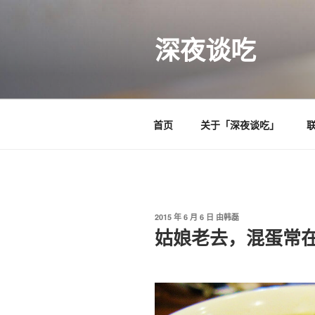
跳
至
深夜谈吃
内
容
首页
关于「深夜谈吃」
发
2015 年 6 月 6 日
由
韩磊
布
姑娘老去，混蛋常
于