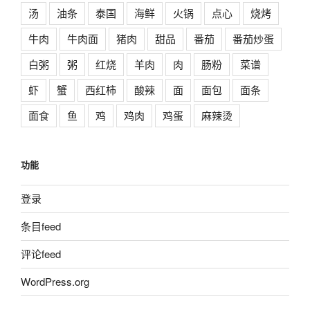
汤
油条
泰国
海鲜
火锅
点心
烧烤
牛肉
牛肉面
猪肉
甜品
番茄
番茄炒蛋
白粥
粥
红烧
羊肉
肉
肠粉
菜谱
虾
蟹
西红柿
酸辣
面
面包
面条
面食
鱼
鸡
鸡肉
鸡蛋
麻辣烫
功能
登录
条目feed
评论feed
WordPress.org