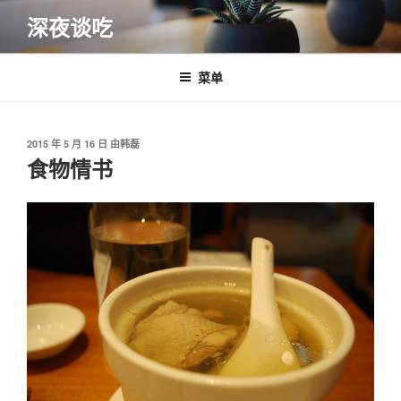
跳
深夜谈吃
至
内
容
菜单
发
2015 年 5 月 16 日
由
韩磊
布
食物情书
于