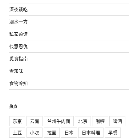
深夜谈吃
澳水一方
私家菜谱
筷意恩仇
觅食指南
雪知味
食物冷知
热点
东京
云南
兰州牛肉面
北京
咖喱
啤酒
土豆
小吃
拉面
日本
日本料理
早餐