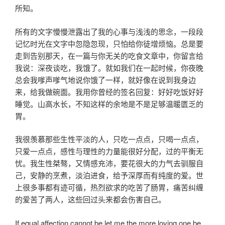
所知。
所有的文字慢慢泄露出了我的心事与浅浅的思念，一段段
记忆时光在文字中忽隐忽现，只怕给你徒增烦恼。总是要
走到告别那天，在一篇与你无关的吃食文章中，你留言给
我说：深夜谈吃，我饿了。就如我们在一起时候，你夜晚
总会我嗲声嗲气地说你饿了一样，就好像在说到我身边
来，给我做碗面。我用你曾经的签名回复：好好吃饭好好
睡觉。山高水长，不知这样的余地是不是足够温暖匮乏的
胃。
我很羡慕那些生性平淡的人，只吃一点点，只喝一点点，
只爱一点点，感性与理性的力量能很好分配，过的平衡无
忧。我生性桀骜，又情感充沛，要花很大的力气去驯服自
己，安静的烹煮，淡泊进食，给予深厚而有纯度的爱。世
上很多事都有迹可循，热烈欲求的吃苦了肠胃，痛苦纠缠
的爱苦了两人，这些回过头来都会伤害自己。
If equal affection cannot be,let me the more loving one be