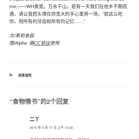
me.——WH奥登。万水千山，若有一天我们在他乡不期而
遇，请让我把头埋在你宽大的手心里哭一场，“就这么吃
你，用所有的牙齿和所有的记忆……”
文/茉莉食菇
图/Alpha 循
CC协议
使用
分
深夜谈吃
类
“食物情书”的2个回复
二丫
2015 年 5 月 17 日 上午 12:28