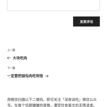
文
上
上一篇
章
一
大块吃肉
导
篇
航
文
下
下一篇
章
一
一定要把锅包肉吃到饱
篇
文
章
用微信扫描以下二维码，即可关注「深夜谈吃」微信公众
号。在每个饥肠辘辘的夜晚，遭受饮食美文的无情凌虐。