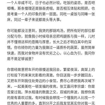
一个人非咸不可，日子也必然计较。吃饭的姿态，是否吧
唧嘴，斯条慢理还是狼吞虎咽，是否相互体贴和照顾，也
是考量一个人的印象的第一层面。同吃一桌饭与同睡一张
床，同过一辈子来说都是头等大事。
你可能都没注意到，我煲的那锅鸡汤，把所有好的部位都
分配与你，就像我小时候母亲总把鸡腿拣与我一样，儿时
并不懂得这样的恩赐与厚意，长大之后才明白其中的深
情。你也倾你的力量为我做过一道质朴的蔬菜，虽然简单
快速，而我对食物并没有优劣之心，以心血为引，我问你
是不是足够诚意？
你曾经故意把车开的很慢送我回去，繁星夜深，高架上的
灯柱投下的束束光影看的清澈。你目送我一步步踱回去，
又把车开到我住处旁边的小食馆，费尽心思把我再次喊下
来，一起美美吃一顿发福的夜宵。张艾嘉问李宗盛：你是
否爱过我。萍水相逢的数面之交，双城的奔波，我想你真
的是有喜欢过我。有时候我会想找一个懂我的人比找一个
优秀的人重要的多，直到分开之后我发觉其实你对我一无