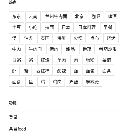
热点
东京
云南
兰州牛肉面
北京
咖喱
啤酒
土豆
小吃
拉面
日本
日本料理
早餐
汤
油条
泰国
海鲜
火锅
点心
烧烤
牛肉
牛肉面
猪肉
甜品
番茄
番茄炒蛋
白粥
粥
红烧
羊肉
肉
肠粉
菜谱
虾
蟹
西红柿
酸辣
面
面包
面条
面食
鱼
鸡
鸡肉
鸡蛋
麻辣烫
功能
登录
条目feed