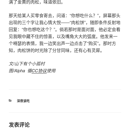
满了金黄的肉松，味道依旧。
那天给某人买零食寄去，问道：“你想吃什么？”，屏幕那头
出现的三个字让我心情大悦——“肉松饼”，随即条件反射地
回复：“你也想吃这个？”。倘若那时是面对面，他必定会看
见我眼中藏不住的惊喜，以及嘴角大大的弧度。他发来一
个嘚瑟的表情，我一边笑出声一边点击了“购买”。那时方
知，肉松饼的时光除了分甘同味，还有心有灵犀。
文/山下有个小孤村
图/Alpha 循
CC协议
使用
分
深夜谈吃
类
发表评论