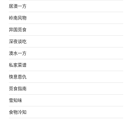
居澳一方
岭南风物
异国觅食
深夜谈吃
澳水一方
私家菜谱
筷意恩仇
觅食指南
雪知味
食物冷知