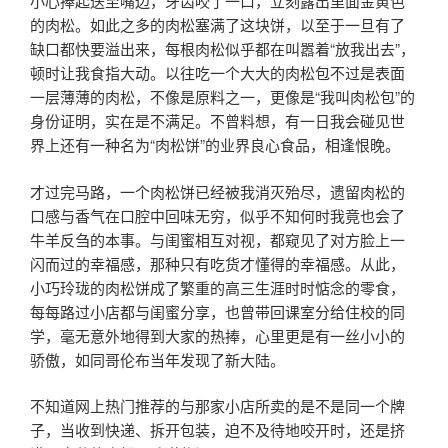
小心捧起送至嘴边，牙齿咬了一口，立刻露出里面金黄色
的肉松。如此之多的肉松塞满了这块饼，以至于一旦有了
缺口都快要溢出来，每根肉松似乎都在叫嚣着“放我出去”，
顿时让我食指大动。以往吃一个大大的肉松包不过是表面
一层薄薄的肉松，不像是原料之一，更像是“我叫肉松包”的
身份证明，实在是不满足。不曾料想，有一日我会碰见世
界上还有一种名为“肉松饼”的业界良心食品，相逢恨晚。
才过完马路，一个肉松饼已经被我消灭殆尽，遗留肉松的
口感与香气在口腔中回味无穷，似乎不知何时我竟也会了
牛羊反刍的本事。与闺蜜相互对视，都窥见了对方脸上一
闪而过的幸福感，那种只有吃货才懂得的幸福感。从此，
小巧玲珑的肉松饼成了繁重的高三生涯时时惦念的零食，
每每路过小店都与闺蜜分享，也曾带回课室分给住校的同
学，毫无意外地得到大家的热捧，心里更是有一丝小小的
骄傲，如同哥伦布当年发现了新大陆。
不知道网上热门推荐的与那家小店所卖的是不是同一个牌
子，当收到快递、拆开包装，迫不及待地咬开时，还是挤