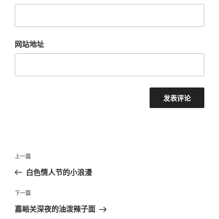
网站地址
文
上
上一篇
章
一
白色情人节的小浪漫
导
篇
航
文
下
下一篇
章
一
嘉峪关深夜的油泼辣子面
篇