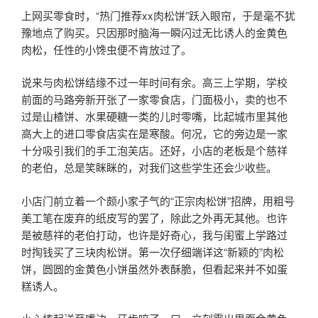
上网买零食时，“热门推荐xx肉松饼”跃入眼帘，于是毫不犹
豫地点了购买。只因那时脑海一瞬闪过无比诱人的金黄色
肉松，任性的小馋虫便不肯放过了。
说来与肉松饼结缘不过一年时间有余。高三上学期，学校
前面的马路旁新开张了一家零食店，门面极小，卖的也不
过是山楂饼、水果硬糖一类的儿时零嘴，比起城市里其他
高大上的进口零食店实在是寒酸。何况，它的旁边是一家
十分吸引我们的手工泡芙店。还好，小店的老板是个慈祥
的老伯，总是笑眯眯的，对我们这些学生还会少收些。
小店门前立着一个颇小家子气的“正宗肉松饼”招牌，用粗号
美工笔在废弃的纸皮写的罢了，除此之外再无其他。也许
是被慈祥的老伯打动，也许是好奇心，我与闺蜜上学路过
时掏钱买了三块肉松饼。第一次仔细端详这“新颖的”肉松
饼，圆圆的金黄色小饼虽然外表酥脆，但看起来并不如蛋
糕诱人。