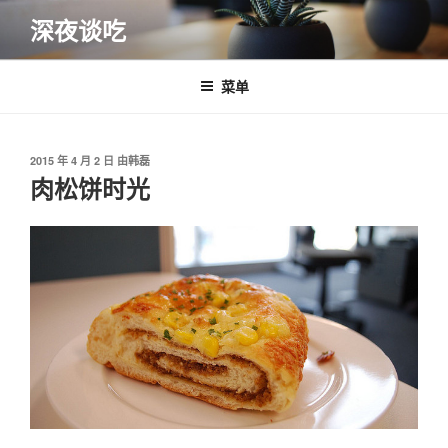
跳
深夜谈吃
至
内
容
菜单
发
2015 年 4 月 2 日
由
韩磊
布
肉松饼时光
于