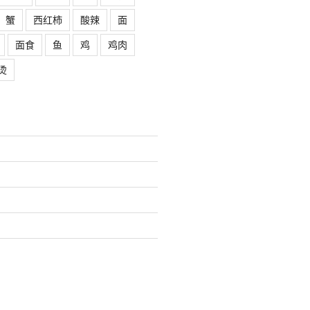
蟹
西红柿
酸辣
面
面食
鱼
鸡
鸡肉
烫