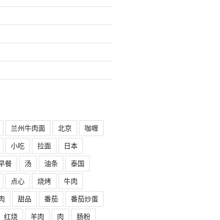
兰州牛肉面
北京
咖喱
小吃
拉面
日本
早餐
汤
油条
泰国
点心
烧烤
牛肉
肉
甜品
番茄
番茄炒蛋
红烧
羊肉
肉
肠粉