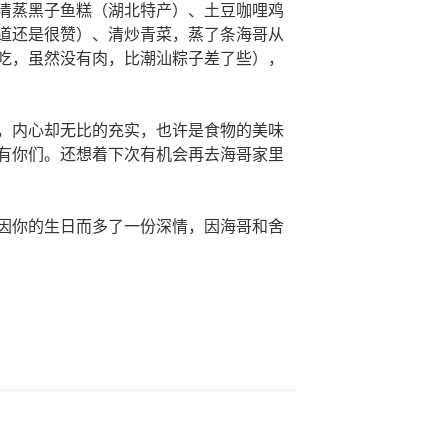
清蒸黑子鱼糕（湖北特产）、土豆咖哩鸡
道还是很赞）、清炒青菜，蒸了条海哥从
吃，虽然没有肉，比潮汕粽子差了些），
，内心却无比的充实，也许是食物的美味
有你们。还想着下次有机会再去海哥家里
因你的生日而多了一份深情，因海哥和舍