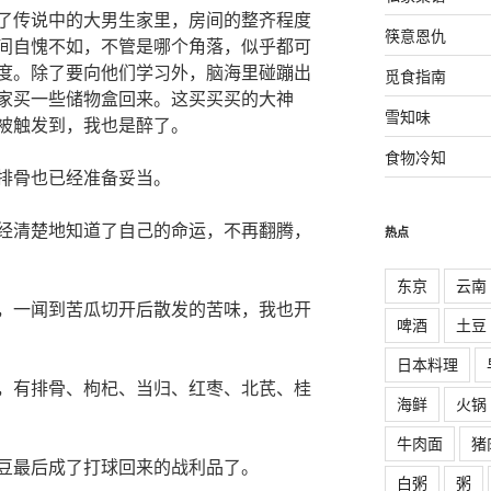
了传说中的大男生家里，房间的整齐程度
筷意恩仇
间自愧不如，不管是哪个角落，似乎都可
度。除了要向他们学习外，脑海里碰蹦出
觅食指南
家买一些储物盒回来。这买买买的大神
雪知味
被触发到，我也是醉了。
食物冷知
排骨也已经准备妥当。
经清楚地知道了自己的命运，不再翻腾，
热点
东京
云南
，一闻到苦瓜切开后散发的苦味，我也开
啤酒
土豆
日本料理
，有排骨、枸杞、当归、红枣、北芪、桂
海鲜
火锅
牛肉面
猪
豆最后成了打球回来的战利品了。
白粥
粥