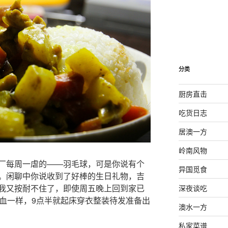
分类
厨房直击
吃货日志
居澳一方
岭南风物
厂每周一虐的——羽毛球，可是你说有个
异国觅食
。闲聊中你说收到了好棒的生日礼物，吉
我又按耐不住了，即使周五晚上回到家已
深夜谈吃
鸡血一样，9点半就起床穿衣整装待发准备出
澳水一方
私家菜谱