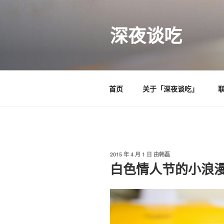
跳
至
深夜谈吃
内
容
首页
关于「深夜谈吃」
发
2015 年 4 月 1 日
由
韩磊
布
白色情人节的小浪
于