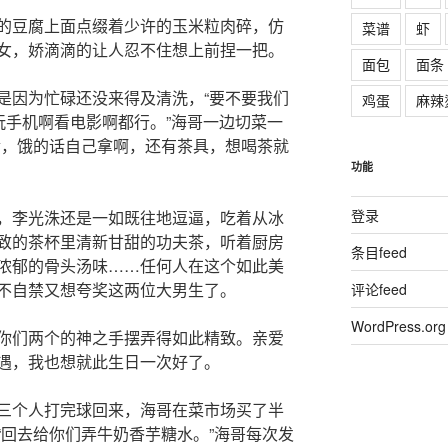
的豆腐上面点缀着少许的玉米粒肉碎，仿
菜谱
虾
女，娇滴滴的让人忍不住想上前捏一把。
面包
面条
是因为忙碌还没来得及清洗，“要不要我们
鸡蛋
麻辣
玩手机啊看电影啊都行。”海哥一边切菜一
食，饿的话自己拿啊，还有茶具，想喝茶就
功能
登录
Man，李光洙还是一如既往地逗逼，吃着从冰
致的茶杯里清新甘甜的功夫茶，听着厨房
条目feed
浓郁的骨头汤味……任何人在这个如此美
不自禁又想夸奖这两位大男生了。
评论feed
WordPress.org
你们两个的神之手摆弄得如此精致。亲爱
遇，我也想就此生日一次好了。
三个人打完球回来，海哥在菜市场买了半
“回去给你们弄牛奶香芋糖水。”海哥每次发