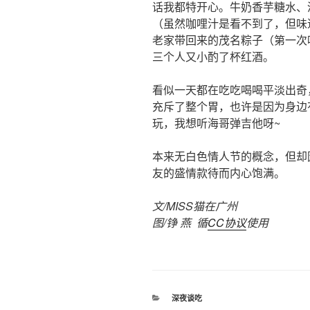
话我都特开心。牛奶香芋糖水、
（虽然咖哩汁是看不到了，但味
老家带回来的茂名粽子（第一次
三个人又小酌了杯红酒。
看似一天都在吃吃喝喝平淡出奇
充斥了整个胃，也许是因为身边
玩，我想听海哥弹吉他呀~
本来无白色情人节的概念，但却
友的盛情款待而内心饱满。
文/MISS猫在广州
图/铮 燕 循
CC协议
使用
分
深夜谈吃
类