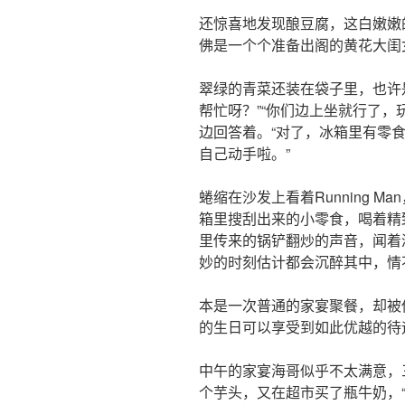
还惊喜地发现酿豆腐，这白嫩嫩
佛是一个个准备出阁的黄花大闺
翠绿的青菜还装在袋子里，也许
帮忙呀？”“你们边上坐就行了，
边回答着。“对了，冰箱里有零
自己动手啦。”
蜷缩在沙发上看着Running 
箱里搜刮出来的小零食，喝着精
里传来的锅铲翻炒的声音，闻着
妙的时刻估计都会沉醉其中，情
本是一次普通的家宴聚餐，却被
的生日可以享受到如此优越的待
中午的家宴海哥似乎不太满意，
个芋头，又在超市买了瓶牛奶，