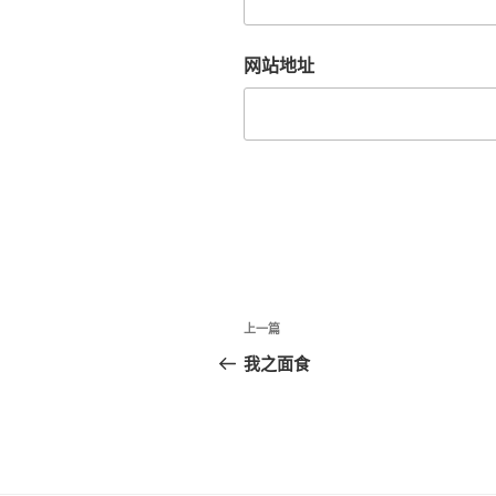
网站地址
文
上
上一篇
章
一
我之面食
篇
导
文
航
章