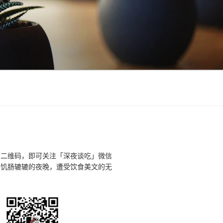
下二维码，即可关注「深夜谈吃」微信
个饥肠辘辘的夜晚，遭受饮食美文的无