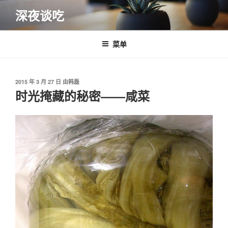
跳
深夜谈吃
至
内
容
菜单
发
2015 年 3 月 27 日
由
韩磊
布
时光掩藏的秘密——咸菜
于