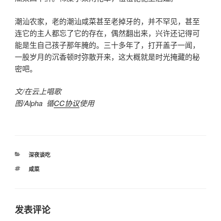
潮汕农家，老的潮汕咸菜甚至老掉牙的，并不罕见，甚至
连它的主人都忘了它的存在，偶然翻出来，兴许还记得可
能是生自己孩子那年腌的。三十多年了，打开盖子一闻，
一股岁月的沉香顿时弥散开来，这大概就是时光掩藏的秘
密吧。
文/在云上唱歌
图/Alpha 循
CC协议
使用
分
深夜谈吃
类
标
咸菜
签
发表评论