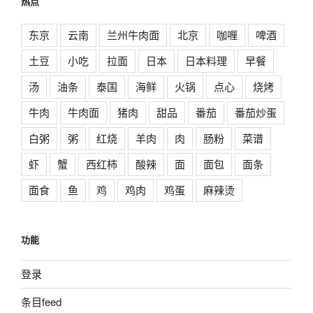
热点
东京
云南
兰州牛肉面
北京
咖喱
啤酒
土豆
小吃
拉面
日本
日本料理
早餐
汤
油条
泰国
海鲜
火锅
点心
烧烤
牛肉
牛肉面
猪肉
甜品
番茄
番茄炒蛋
白粥
粥
红烧
羊肉
肉
肠粉
菜谱
虾
蟹
西红柿
酸辣
面
面包
面条
面食
鱼
鸡
鸡肉
鸡蛋
麻辣烫
功能
登录
条目feed