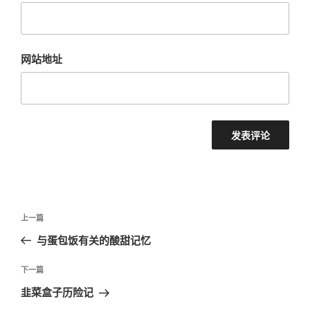
网站地址
文
上
上一篇
章
一
与蛋包饭有关的酸甜记忆
导
篇
航
文
下
下一篇
章
一
韭菜盒子历险记
篇