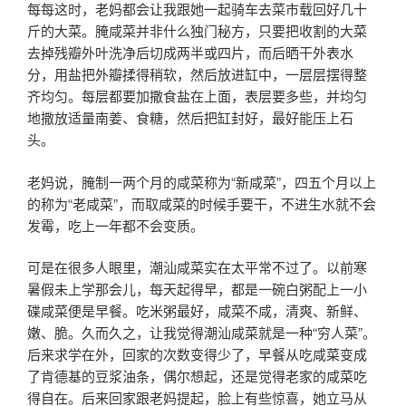
每每这时，老妈都会让我跟她一起骑车去菜市载回好几十
斤的大菜。腌咸菜并非什么独门秘方，只要把收割的大菜
去掉残瓣外叶洗净后切成两半或四片，而后晒干外表水
分，用盐把外瓣揉得稍软，然后放进缸中，一层层摆得整
齐均匀。每层都要加撒食盐在上面，表层要多些，并均匀
地撒放适量南姜、食糖，然后把缸封好，最好能压上石
头。
老妈说，腌制一两个月的咸菜称为“新咸菜”，四五个月以上
的称为“老咸菜”，而取咸菜的时候手要干，不进生水就不会
发霉，吃上一年都不会变质。
可是在很多人眼里，潮汕咸菜实在太平常不过了。以前寒
暑假未上学那会儿，每天起得早，都是一碗白粥配上一小
碟咸菜便是早餐。吃米粥最好，咸菜不咸，清爽、新鲜、
嫩、脆。久而久之，让我觉得潮汕咸菜就是一种“穷人菜”。
后来求学在外，回家的次数变得少了，早餐从吃咸菜变成
了肯德基的豆浆油条，偶尔想起，还是觉得老家的咸菜吃
得自在。后来回家跟老妈提起，脸上有些惊喜，她立马从