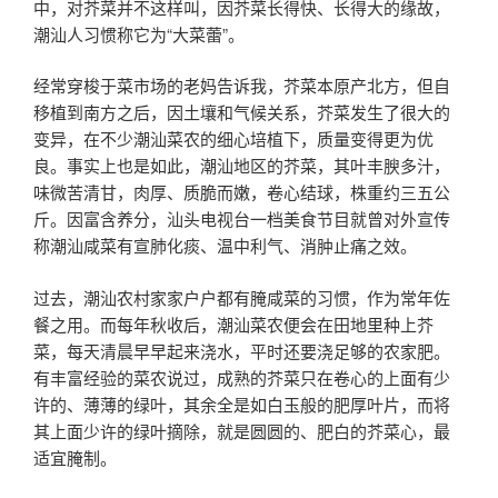
中，对芥菜并不这样叫，因芥菜长得快、长得大的缘故，
潮汕人习惯称它为“大菜蕾”。
经常穿梭于菜市场的老妈告诉我，芥菜本原产北方，但自
移植到南方之后，因土壤和气候关系，芥菜发生了很大的
变异，在不少潮汕菜农的细心培植下，质量变得更为优
良。事实上也是如此，潮汕地区的芥菜，其叶丰腴多汁，
味微苦清甘，肉厚、质脆而嫩，卷心结球，株重约三五公
斤。因富含养分，汕头电视台一档美食节目就曾对外宣传
称潮汕咸菜有宣肺化痰、温中利气、消肿止痛之效。
过去，潮汕农村家家户户都有腌咸菜的习惯，作为常年佐
餐之用。而每年秋收后，潮汕菜农便会在田地里种上芥
菜，每天清晨早早起来浇水，平时还要浇足够的农家肥。
有丰富经验的菜农说过，成熟的芥菜只在卷心的上面有少
许的、薄薄的绿叶，其余全是如白玉般的肥厚叶片，而将
其上面少许的绿叶摘除，就是圆圆的、肥白的芥菜心，最
适宜腌制。