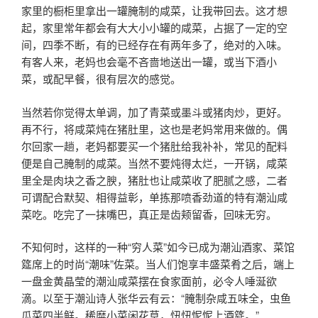
家里的橱柜里拿出一罐腌制的咸菜，让我带回去。这才想
起，家里常年都会有大大小小罐的咸菜，占据了一定的空
间，四季不断，有的已经存在有两年多了，绝对的入味。
有客人来，老妈也会毫不吝啬地送出一罐，或当下酒小
菜，或配早餐，很有层次的感觉。
当然若你觉得太单调，加了青菜或墨斗或猪肉炒，更好。
再不行，将咸菜炖在猪肚里，这也是老妈常用来做的。偶
尔回家一趟，老妈都要买一个猪肚给我补补，常见的配料
便是自己腌制的咸菜。当然不要炖得太烂，一开锅，咸菜
里全是肉块之香之腴，猪肚也让咸菜收了肥腻之感，二者
可谓配合默契、相得益彰，单拣那喷香劲道的特有潮汕咸
菜吃。吃完了一抹嘴巴，真正是齿颊留香，回味无穷。
不知何时，这样的一种“穷人菜”如今已成为潮汕酒家、菜馆
筵席上的时尚“潮味”佐菜。当人们饱享丰盛菜肴之后，端上
一盘金黄晶莹的潮汕咸菜摆在食家面前，必令人唾涎欲
滴。以至于潮汕诗人张华云有云：“腌制杂咸五味全，虫鱼
瓜菜四半鲜。稀糜小菜闲花草，忸忸怩怩上酒筵。”