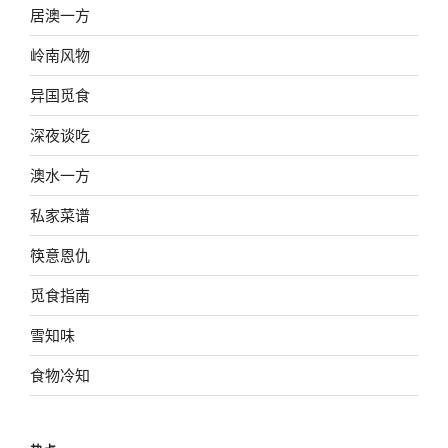
居澳一方
岭南风物
异国觅食
深夜谈吃
澳水一方
私家菜谱
筷意恩仇
觅食指南
雪知味
食物冷知