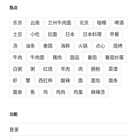
热点
东京
云南
兰州牛肉面
北京
咖喱
啤酒
土豆
小吃
拉面
日本
日本料理
早餐
汤
油条
泰国
海鲜
火锅
点心
烧烤
牛肉
牛肉面
猪肉
甜品
番茄
番茄炒蛋
白粥
粥
红烧
羊肉
肉
肠粉
菜谱
虾
蟹
西红柿
酸辣
面
面包
面条
面食
鱼
鸡
鸡肉
鸡蛋
麻辣烫
功能
登录