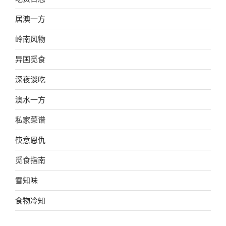
居澳一方
岭南风物
异国觅食
深夜谈吃
澳水一方
私家菜谱
筷意恩仇
觅食指南
雪知味
食物冷知