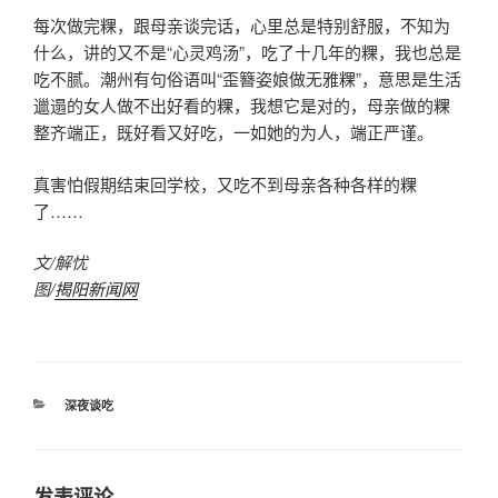
每次做完粿，跟母亲谈完话，心里总是特别舒服，不知为
什么，讲的又不是“心灵鸡汤”，吃了十几年的粿，我也总是
吃不腻。潮州有句俗语叫“歪簪姿娘做无雅粿”，意思是生活
邋遢的女人做不出好看的粿，我想它是对的，母亲做的粿
整齐端正，既好看又好吃，一如她的为人，端正严谨。
真害怕假期结束回学校，又吃不到母亲各种各样的粿
了……
文/解忧
图/
揭阳新闻网
分
深夜谈吃
类
发表评论