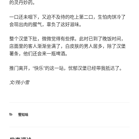
的灵丹妙药。
一口还未咽下，又迫不及待的吃上第二口，生怕肉饼冷了
会现出肉的腥气，辜负了这好滋味。
整个汉堡下肚，微微觉得有些撑。此时已到了晚饭时间，
店面里的客人渐渐坐满了，白皮肤的男人居多，除了汉堡
薯条，他们还会来一瓶啤酒。
推门离开，“快乐”的这一站，忧郁汉堡已经带我抵达了。
文/残小雪
分
雪知味
类