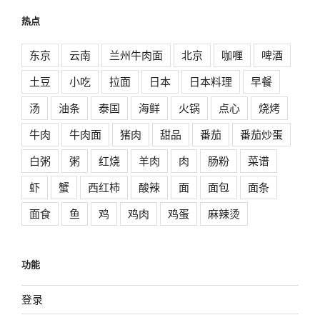
热点
东京
云南
兰州牛肉面
北京
咖喱
啤酒
土豆
小吃
拉面
日本
日本料理
早餐
汤
油条
泰国
海鲜
火锅
点心
烧烤
牛肉
牛肉面
猪肉
甜品
番茄
番茄炒蛋
白粥
粥
红烧
羊肉
肉
肠粉
菜谱
虾
蟹
西红柿
酸辣
面
面包
面条
面食
鱼
鸡
鸡肉
鸡蛋
麻辣烫
功能
登录