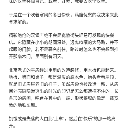
味的汉堡奖励自己。或者，好累，我要去吃个汉堡。
于是在一个吹着寒风的冬日傍晚，满腹忧愁的我决定来此
寻求解药。
精彩绝伦的汉堡店绝不会是宽敞街头轻易可发现的快餐
店。它隐藏在小小的胡同深处，远离喧嚷的大马路，并不
起眼的门脸，若不是慕名前往，路过时怎么也不会想到推
开那扇木门，里面别有洞天。
北京老式的平房经过重新的改造装修，用木板包裹起来。
地板、墙面和桌子，都是温暖的原木色，抬头看看屋顶，
就是旧式房屋老旧的样子，虽然房梁也被改造一新，从房
间外壳隐隐渗透出的时光的印记是怎么都遮掩不住的。长
条形的房间，吧台在其中的一端，形状狭窄的像是一截宽
敞的地铁车厢。
饥饿或是失落的人由此“上车”，然后在“快乐”的那一站离
开。