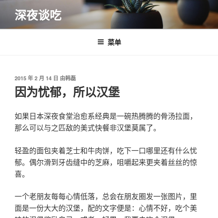
跳
深夜谈吃
至
内
容
菜单
发
2015 年 2 月 14 日
由
韩磊
布
因为忧郁，所以汉堡
于
如果日本深夜食堂治愈系经典是一碗热腾腾的骨汤拉面，
那么可以与之匹敌的美式快餐非汉堡莫属了。
轻盈的面包夹着芝士和牛肉饼，吃下一口哪里还有什么忧
郁。偶尔滑到牙齿缝中的芝麻，咀嚼起来更夹着丝丝的惊
喜。
一个老朋友每每心情低落，总会在朋友圈发一张图片，里
面是一份大大的汉堡，配的文字便是：心情不好，吃个美