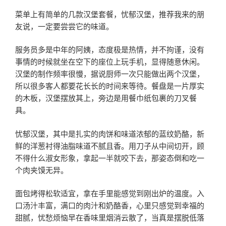
菜单上有简单的几款汉堡套餐，忧郁汉堡，推荐我来的朋
友说，一定要尝尝它的味道。
服务员多是中年的阿姨，态度极是热情，并不拘谨，没有
事情的时候就坐在空下的座位上玩手机，显得随意休闲。
汉堡的制作频率很慢，据说厨师一次只能做出两个汉堡，
所以很多客人都要花长长的时间来等待。餐盘是一片厚实
的木板，汉堡摆放其上，旁边是用餐巾纸包裹的刀叉餐
具。
忧郁汉堡，其中是扎实的肉饼和味道浓郁的蓝纹奶酪，新
鲜的洋葱衬得油脂味道不腻且香。用刀子从中间切开，顾
不得什么淑女形象，拿起一半就咬下去，那姿态倒和吃一
个肉夹馍无异。
面包烤得松软适宜，拿在手里能感觉到刚出炉的温度。入
口汤汁丰富，满口的肉汁和奶酪香，心里只感觉到幸福的
甜腻，忧愁烦恼早在香味里烟消云散了，当真是摆脱低落