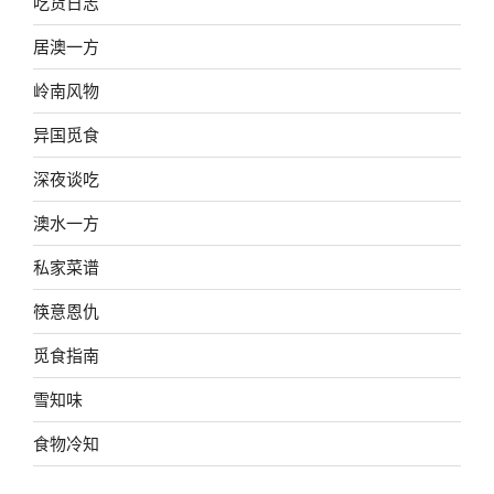
吃货日志
居澳一方
岭南风物
异国觅食
深夜谈吃
澳水一方
私家菜谱
筷意恩仇
觅食指南
雪知味
食物冷知