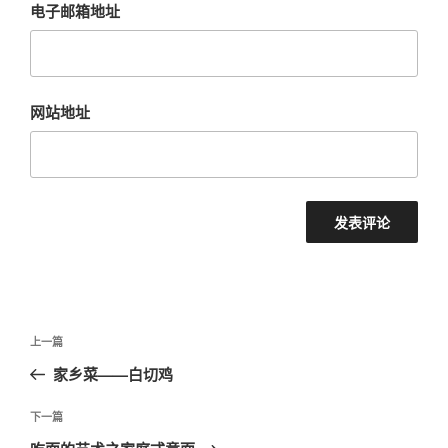
电子邮箱地址
网站地址
文
上
上一篇
章
一
家乡菜——白切鸡
导
篇
航
文
下
下一篇
章
一