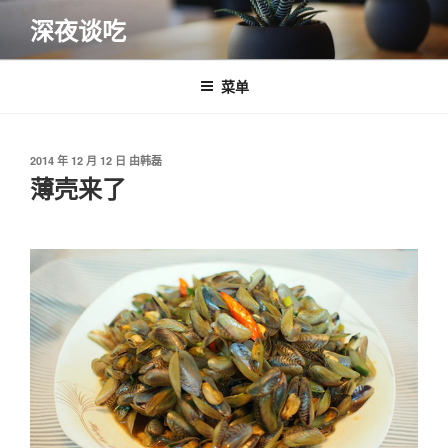
跳
深夜谈吃
至
内
容
菜单
发
2014 年 12 月 12 日
由
韩磊
布
薄壳来了
于