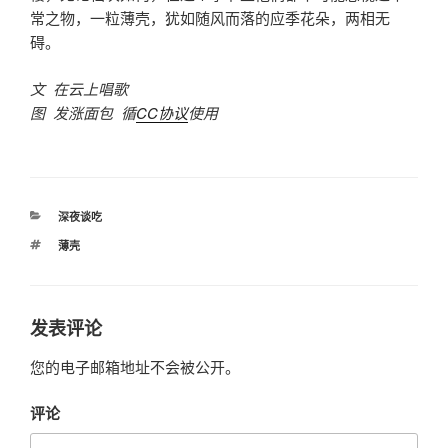
常之物，一粒薄壳，犹如随风而落的应季花朵，两相无
碍。
文 在云上唱歌
图 发涨面包 循
CC协议
使用
分
深夜谈吃
类
标
薄壳
签
发表评论
您的电子邮箱地址不会被公开。
评论