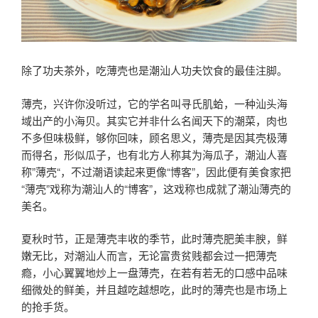
除了功夫茶外，吃薄壳也是潮汕人功夫饮食的最佳注脚。
薄壳，兴许你没听过，它的学名叫寻氏肌蛤，一种汕头海
域出产的小海贝。其实它并非什么名闻天下的潮菜，肉也
不多但味极鲜，够你回味，顾名思义，薄壳是因其壳极薄
而得名，形似瓜子，也有北方人称其为海瓜子，潮汕人喜
称”薄壳“，不过潮语读起来更像“博客”，因此便有美食家把
“薄壳”戏称为潮汕人的“博客”，这戏称也成就了潮汕薄壳的
美名。
夏秋时节，正是薄壳丰收的季节，此时薄壳肥美丰腴，鲜
嫩无比，对潮汕人而言，无论富贵贫贱都会过一把薄壳
瘾，小心翼翼地炒上一盘薄壳，在若有若无的口感中品味
细微处的鲜美，并且越吃越想吃，此时的薄壳也是市场上
的抢手货。