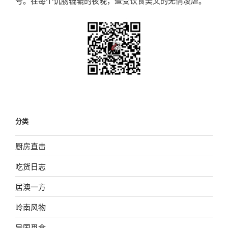
号。在每个饥肠辘辘的夜晚，遭受饮食美文的无情凌虐。
分类
厨房直击
吃货日志
居澳一方
岭南风物
异国觅食