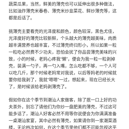
蔬菜瓜果，当然，鲜美的薄壳也可以延伸出很多种做法，
比如油炸薄壳米春卷、薄壳米炒韭菜花、鲜炒薄壳等，这
都是后话了。
挑薄壳主要看壳的光泽度和颜色，颜色较深，黑色尤佳，
光泽度好的薄壳比较新鲜，个头越大的薄壳越美味，肉质
越丰满营养也越丰富，不过薄壳终归形小，所以如果一粒
一粒吃必然费不少功夫，恐怕会扰了你品尝薄壳美味的兴
致，小的时候，老妈心疼我“懒”，便会为我一粒一粒剥掉
壳，装满一勺子，再一勺入嘴，怎么吃都不够，一个人可
以吃几斤，那个时候老妈常对我说，以后等妈老的时候就
要你给我剥了，我就“嗯嗯”一过，想起来，现在已经长大
了，是时候该给老妈剥薄壳了。
假如你在这个季节到潮汕人家做客，除了抿一口上好的功
夫茶外，别忘了请他们为你炒一盘肥美的薄壳，不过这可
能多话了，潮汕人好客必然不用等你说便会为你满满准备
一桌潮汕家宴，其中必然有薄壳，如果请你到一家潮菜酒
楼，无论档次如何，在这个季节里他们都不可能忽视这平