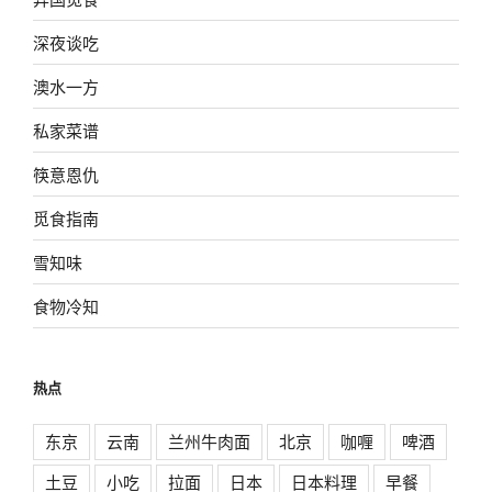
深夜谈吃
澳水一方
私家菜谱
筷意恩仇
觅食指南
雪知味
食物冷知
热点
东京
云南
兰州牛肉面
北京
咖喱
啤酒
土豆
小吃
拉面
日本
日本料理
早餐