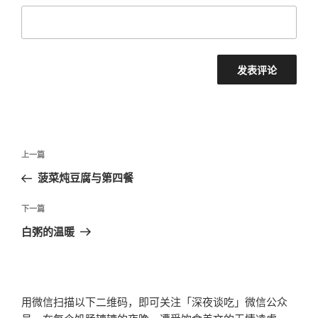
文
上
上一篇
章
一
菠菜炖豆腐与第四餐
导
篇
航
文
下
下一篇
章
一
白粥的温暖
篇
文
章
用微信扫描以下二维码，即可关注「深夜谈吃」微信公众