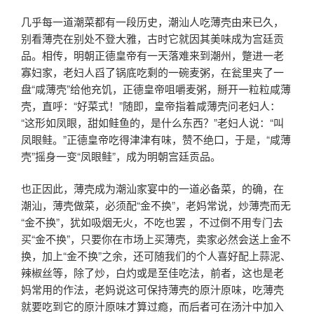
几乎每一道潮菜都有一段历史，潮汕人吃薄壳由来已久，
别看薄壳在别处不登大雅，古时它就因其美味成为宫廷贡
品。相传，明朝正德皇帝有一天落难来到潮州，蹩进一老
寡妇家，老妇人舀了锅底吃剩的一碗麦粥，在瓮里夹了一
盘“咸薄壳”给他充饥，正德皇帝咀嚼麦粥，掰开一粒粒咸薄
壳，直呼：“好菜式！”随即，皇帝指着咸薄壳问老妇人：
“这形如凤眼，甜如鲑鱼的，是什么东西？”老妇人说：“叫
凤眼鲑。”正德皇帝吃得津津有味，赞不绝口，于是，“咸薄
壳”摇身一变“凤眼鲑”，成为明朝宫廷贡品。
也正因此，薄壳成为潮汕家宴中的一道必备菜，的确，在
潮汕，薄壳做菜，必须配“金不换”，老妈常说，炒薄壳而无
“金不换”，犹如吸烟无火，不吃也罢 ，不过倒不用专门去
买“金不换”，只要你在市场上买薄壳，卖家必然会送上金不
换，加上“金不换”之余，还可随我们的个人喜好配上蒜泥、
辣椒丝等，除了炒，白灼或是至佳吃法，前者，这也是老
妈常用的作法，老妈说这可保持薄壳的原汁原味，吃薄壳
就要吃到它的原汁原味才算过瘾，而后者可在汤汁中加入