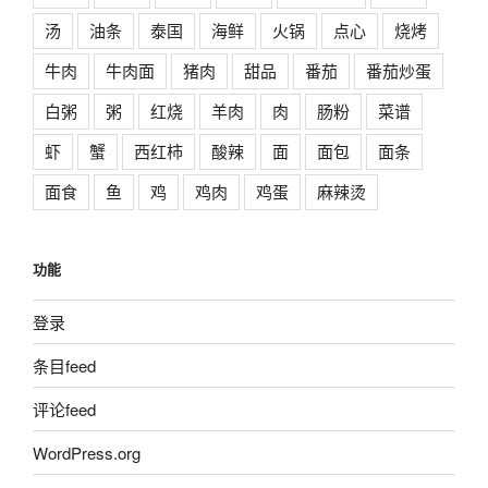
汤
油条
泰国
海鲜
火锅
点心
烧烤
牛肉
牛肉面
猪肉
甜品
番茄
番茄炒蛋
白粥
粥
红烧
羊肉
肉
肠粉
菜谱
虾
蟹
西红柿
酸辣
面
面包
面条
面食
鱼
鸡
鸡肉
鸡蛋
麻辣烫
功能
登录
条目feed
评论feed
WordPress.org