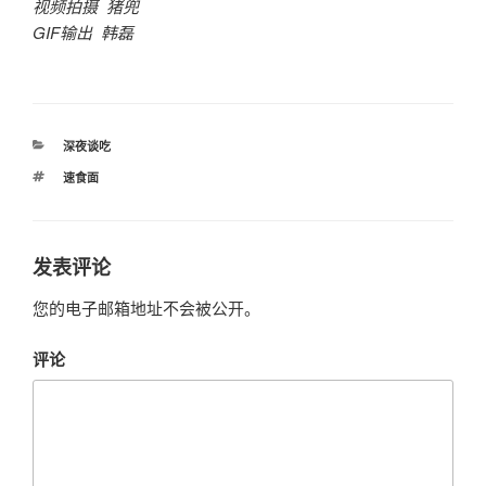
视频拍摄 猪兜
GIF输出 韩磊
分
深夜谈吃
类
标
速食面
签
发表评论
您的电子邮箱地址不会被公开。
评论