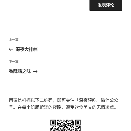
文
上
上一篇
章
一
深夜大排档
导
篇
航
文
下
下一篇
章
一
香酥鸡之味
篇
文
章
用微信扫描以下二维码，即可关注「深夜谈吃」微信公众
号。在每个饥肠辘辘的夜晚，遭受饮食美文的无情凌虐。