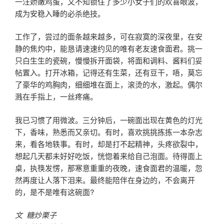
一汪娇嫩鸡蛋，又不知锁住了多少小女子们的欢喜眼波，
成为安稳入睡的必杀绝技。
工作了，尝过的面条越来越多，可在寂寞的深夜里，在安
静的焦灼中，能恳请速速约见的唯有老友速食面君。挑一
只白生生的瓷碗，慢慢拆开面袋，将面和调料、酱料们妥
帖置入。打开冰箱，记得还有生菜，还有豆干，唔，莫忘
了豪华的鸡胸肉，细细堆在面上，滚烫的水，激起。偶尔
溅在手指上，一丝疼痛。
我已习惯了用微波。三分钟后，一碗面出现在黄色的灯光
下，香味，熟悉而又亲切。有时，喜欢挑挑拣拣一本杂志
来，看各地轶事。有时，却是打不起精神，头疼欲裂中，
想起几天都未好好吃饭，恍惚着来给自己泡面。待得面上
桌，执筷发愣，那寒意重重的夜晚，速食面君的温暖，忽
然再度让人落下泪来。最终能陪伴在身边的，不会离开
的，是不是唯有这碗面?
文 糖炒栗子