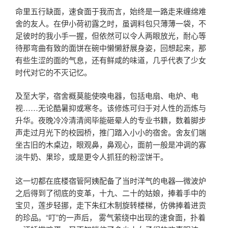
命里五行缺面，速食面于我而言，始终是一路走来缠绵难
舍的友人。在伊小荷初露之时，虽调料包只薄薄一袋，不
足彼时的我小手一握，但依然可以令人两眼放光，耐心等
待那弯曲有致的面饼在碗中懒懒舒展身姿，回想起来，那
有些生涩的面的气息，还有鲜咸的味道，几乎代表了少女
时代对它的不灭记忆。
及至大学，宿舍概莫能使唤电器，包括电扇、电炉、电
视……无论酷暑抑或寒冬。该修炼可归于对人性的沥炼与
升华。夜晚冷冷清清阅毕能砸晕人的专业书籍，数着脚步
声走过月光下的校园桥，推门踏入小小的宿舍。舍友们端
坐古旧的木桌边，眼观鼻，鼻观心，面前一般是冲调的寡
淡牛奶、果珍，或是更令人抓狂的粉涩饼干。
这一切都在底楼宿管阿姨配备了当时洋气的电器—微波炉
之后得到了彻底的变革，十九、二十的姑娘，捧着手中的
宝贝，莲步轻挪，走下朱红木制旋转楼梯，仿佛捧着进贡
的珍品。“叮”的一声后， 雾气萦绕中出现的速食面，扑着