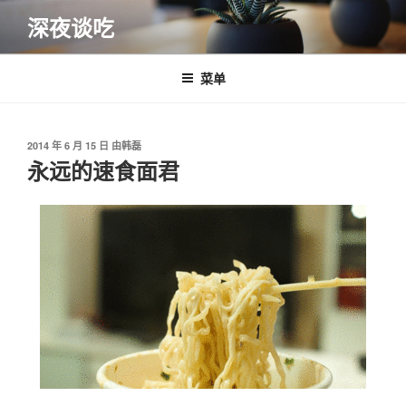
跳
深夜谈吃
至
内
容
菜单
发
2014 年 6 月 15 日
由
韩磊
布
永远的速食面君
于