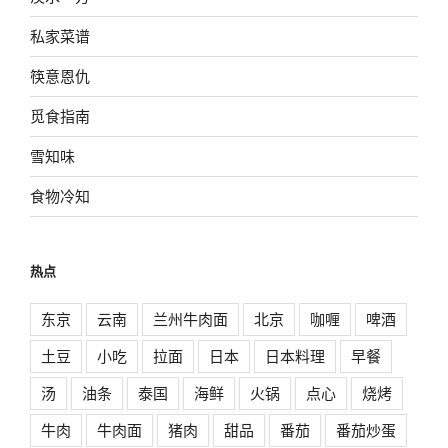
私家菜谱
筷意恩仇
觅食指南
雪知味
食物冷知
热点
东京
云南
兰州牛肉面
北京
咖喱
啤酒
土豆
小吃
拉面
日本
日本料理
早餐
汤
油条
泰国
海鲜
火锅
点心
烧烤
牛肉
牛肉面
猪肉
甜品
番茄
番茄炒蛋