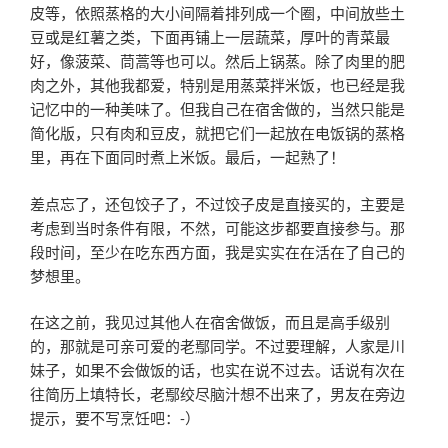
皮等，依照蒸格的大小间隔着排列成一个圈，中间放些土
豆或是红薯之类，下面再铺上一层蔬菜，厚叶的青菜最
好，像菠菜、茼蒿等也可以。然后上锅蒸。除了肉里的肥
肉之外，其他我都爱，特别是用蒸菜拌米饭，也已经是我
记忆中的一种美味了。但我自己在宿舍做的，当然只能是
简化版，只有肉和豆皮，就把它们一起放在电饭锅的蒸格
里，再在下面同时煮上米饭。最后，一起熟了！
差点忘了，还包饺子了，不过饺子皮是直接买的，主要是
考虑到当时条件有限，不然，可能这步都要直接参与。那
段时间，至少在吃东西方面，我是实实在在活在了自己的
梦想里。
在这之前，我见过其他人在宿舍做饭，而且是高手级别
的，那就是可亲可爱的老鄢同学。不过要理解，人家是川
妹子，如果不会做饭的话，也实在说不过去。话说有次在
往简历上填特长，老鄢绞尽脑汁想不出来了，男友在旁边
提示，要不写烹饪吧：-）