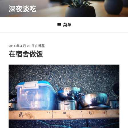
跳
深夜谈吃
至
内
容
菜单
发
2014 年 4 月 28 日
由
韩磊
布
在宿舍做饭
于