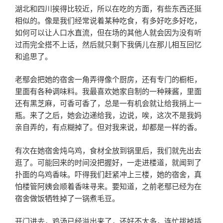
湖北和四川挨得比较近，所以在吃的方面，有些东西还挺
相似的。像是我们经常说着某种吃食，有多好吃多好吃，
如何可以让人口水直流，但在场的其他人就会因为没有听
过而完全搭不上话，然后就只剩下我俩儿在那儿相互回忆
和追思了。
老鄢会把她的宿舍一角弄得像个厨房，还有专门的橱柜，
里面有各种调味料。我最喜欢她家自制的一种辣酱，里面
还有黑芝麻，可香可香了，总是一有机会就让给我捎上一
瓶。来了之后，她会边递给我，边说，唉，这次不是我妈
亲自弄的，有点糊掉了。但对我来说，却都是一样的香。
有次在她宿舍炖乌鸡，食材全放到锅里后，我们就先出去
逛了。可能回来的时间没把握好，一走进楼道，就闻到了
扑面的乌鸡香味。吓得我们赶紧冲上三楼，她的宿舍，真
怕楼管阿姨会顺着香味寻来。要知道，之前老鄢已经为在
宿舍做饭牺牲掉了一锅煮毛豆。
开门进去，鸡汤已经溢出来了，还好不太多，连忙拔掉插