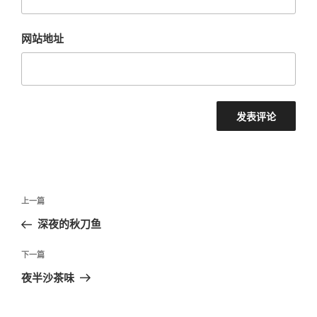
网站地址
文
上
上一篇
章
一
深夜的秋刀鱼
导
篇
航
文
下
下一篇
章
一
夜半沙茶味
篇
文