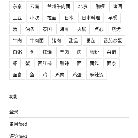
东京
云南
兰州牛肉面
北京
咖喱
啤酒
土豆
小吃
拉面
日本
日本料理
早餐
汤
油条
泰国
海鲜
火锅
点心
烧烤
牛肉
牛肉面
猪肉
甜品
番茄
番茄炒蛋
白粥
粥
红烧
羊肉
肉
肠粉
菜谱
虾
蟹
西红柿
酸辣
面
面包
面条
面食
鱼
鸡
鸡肉
鸡蛋
麻辣烫
功能
登录
条目feed
评论feed