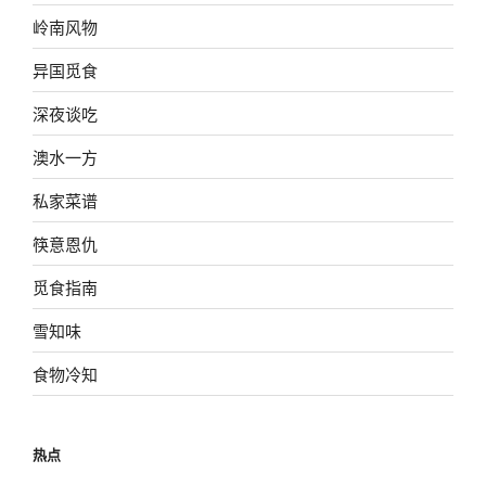
岭南风物
异国觅食
深夜谈吃
澳水一方
私家菜谱
筷意恩仇
觅食指南
雪知味
食物冷知
热点