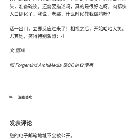
头，准备碗筷。还需要描述吗，真的是很好吃呀，肉都快
入口即化了。我说，老鄢，什么时候教我做鸡呀？
话一出口，立即反应过来了！相视之后，开始哈哈大笑。
尤其她，笑得特别激烈：-）
文 粥样
图 Forgemind ArchiMedia 循
CC协议
使用
分
深夜谈吃
类
发表评论
您的电子邮箱地址不会被公开。