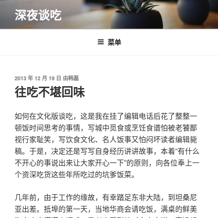
跳
深夜谈吃
至
内
容
菜单
发
2013 年 12 月 19 日
由
韩磊
布
往吃不堪回味
于
如何在文化版谈吃，这是我在挂了编辑电话后花了整整一
顿饭时间思考的事情，写城中觅食或烹饪食谱怕被老饕鄙
视行家耻笑，写饮食文化、名人饭事又怕闷坏读者编辑毙
稿。于是，决定还是写写自身经历讲讲故事，本着“有什么
不开心的事说出来让大家开心一下”的原则，向各位奉上一
个资深吃货这些年所吃过的坑爹饭菜。
几年前，由于工作的缘故，有幸踏足东非大陆，到坦桑尼
亚出差。抵埠的第一天，当地华商会请吃饭，满桌的鲜美