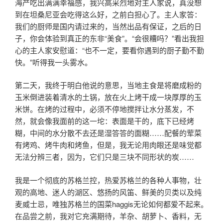
海产吃出满满幸福感，我兴高采烈地对主人家说，真没想
到在坦桑尼亚会吃得这么好，之前白担心了。主人家答：
我们的厨师是国内请过来的，当然出品有保证，之后的日
子，你会体验到真正的东非“美食”。“会很糟吗？”看出我担
心的主人家安慰道：“也不一定，要看你遇到的厨子勤不勤
快。”听得我一头雾水。
第二天，我终于明白他说的意思，当地主食是将磨成粉的
玉米倒进装着清水的土锅，放在火上烤干成一块厚厚的玉
米饼。在烤的过程中，必须不停地搅拌让水分蒸发，不
然，就会像我面前的这一坨：表面是干的，底下已经烤
糊，中间的水分散不去还是湿答答的面糊……配餐的荤菜
有烤鸡、烤牛肉和烤鱼，但是，我无论用肉眼还是味觉都
无法分辨三者，因为，它们只是三块不同形状的炭……
我是一个彻底的苏格兰控，热爱苏格兰的各种人事物，壮
观的高地、迷人的湖区、悠扬的风笛、鲜美的贝类以及纯
麦威士忌，唯独苏格兰的国菜haggis无论如何都爱不起来。
在品尝之前，我对它充满期待，羊杂、胡萝卜、香料，无