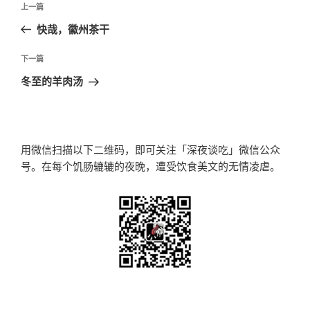
上
上一篇
章
一
快哉，徽州茶干
导
篇
航
文
下
下一篇
章
一
冬至的羊肉汤
篇
文
章
用微信扫描以下二维码，即可关注「深夜谈吃」微信公众
号。在每个饥肠辘辘的夜晚，遭受饮食美文的无情凌虐。