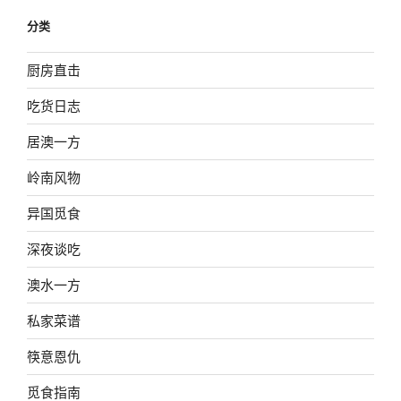
分类
厨房直击
吃货日志
居澳一方
岭南风物
异国觅食
深夜谈吃
澳水一方
私家菜谱
筷意恩仇
觅食指南