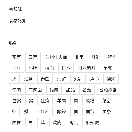
雪知味
食物冷知
热点
东京
云南
兰州牛肉面
北京
咖喱
啤酒
土豆
小吃
拉面
日本
日本料理
早餐
汤
油条
泰国
海鲜
火锅
点心
烧烤
牛肉
牛肉面
猪肉
甜品
番茄
番茄炒蛋
白粥
粥
红烧
羊肉
肉
肠粉
菜谱
虾
蟹
西红柿
酸辣
面
面包
面条
面食
鱼
鸡
鸡肉
鸡蛋
麻辣烫