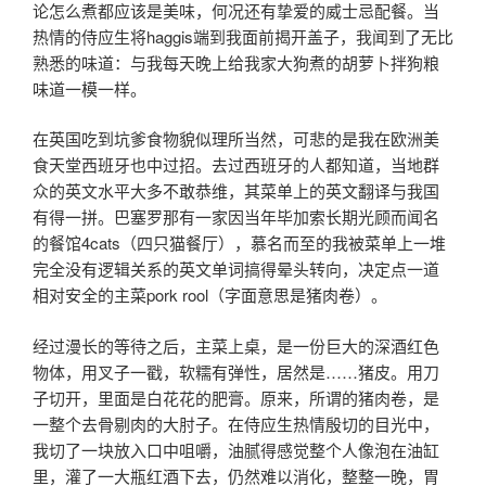
论怎么煮都应该是美味，何况还有挚爱的威士忌配餐。当
热情的侍应生将haggis端到我面前揭开盖子，我闻到了无比
熟悉的味道：与我每天晚上给我家大狗煮的胡萝卜拌狗粮
味道一模一样。
在英国吃到坑爹食物貌似理所当然，可悲的是我在欧洲美
食天堂西班牙也中过招。去过西班牙的人都知道，当地群
众的英文水平大多不敢恭维，其菜单上的英文翻译与我国
有得一拼。巴塞罗那有一家因当年毕加索长期光顾而闻名
的餐馆4cats（四只猫餐厅），慕名而至的我被菜单上一堆
完全没有逻辑关系的英文单词搞得晕头转向，决定点一道
相对安全的主菜pork rool（字面意思是猪肉卷）。
经过漫长的等待之后，主菜上桌，是一份巨大的深酒红色
物体，用叉子一戳，软糯有弹性，居然是……猪皮。用刀
子切开，里面是白花花的肥膏。原来，所谓的猪肉卷，是
一整个去骨剔肉的大肘子。在侍应生热情殷切的目光中，
我切了一块放入口中咀嚼，油腻得感觉整个人像泡在油缸
里，灌了一大瓶红酒下去，仍然难以消化，整整一晚，胃