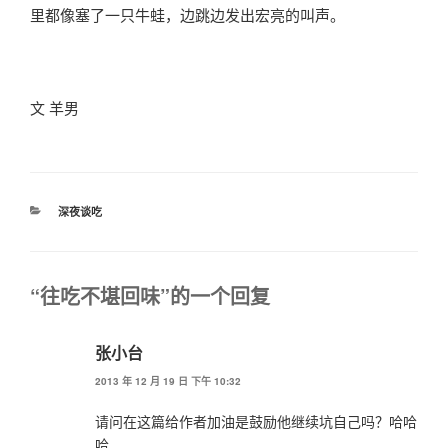
里都像塞了一只牛蛙，边跳边发出宏亮的叫声。
文 羊男
分
深夜谈吃
类
“往吃不堪回味”的一个回复
张小台
2013 年 12 月 19 日 下午 10:32
请问在这篇给作者加油是鼓励他继续坑自己吗？哈哈
哈