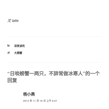
文 latte
分
深夜谈吃
类
标
大閘蟹
签
“日啖螃蟹一两只，不辞常做冰寒人”的一个
回复
杨小燕
2013 年 11 月 18 日 上午 9:37