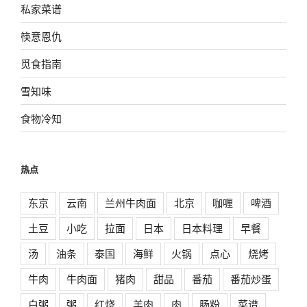
私家菜谱
筷意恩仇
觅食指南
雪知味
食物冷知
热点
东京
云南
兰州牛肉面
北京
咖喱
啤酒
土豆
小吃
拉面
日本
日本料理
早餐
汤
油条
泰国
海鲜
火锅
点心
烧烤
牛肉
牛肉面
猪肉
甜品
番茄
番茄炒蛋
白粥
粥
红烧
羊肉
肉
肠粉
菜谱