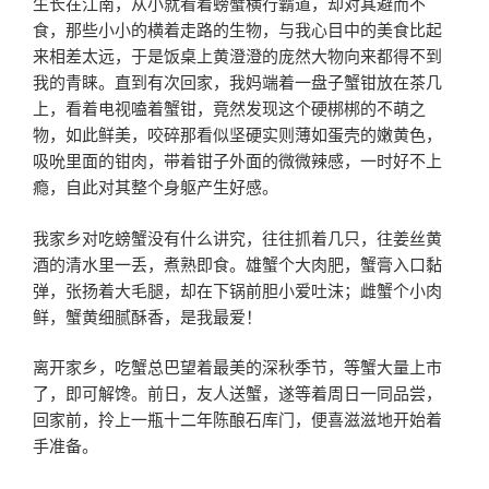
生长在江南，从小就看着螃蟹横行霸道，却对其避而不
食，那些小小的横着走路的生物，与我心目中的美食比起
来相差太远，于是饭桌上黄澄澄的庞然大物向来都得不到
我的青睐。直到有次回家，我妈端着一盘子蟹钳放在茶几
上，看着电视嗑着蟹钳，竟然发现这个硬梆梆的不萌之
物，如此鲜美，咬碎那看似坚硬实则薄如蛋壳的嫩黄色，
吸吮里面的钳肉，带着钳子外面的微微辣感，一时好不上
瘾，自此对其整个身躯产生好感。
我家乡对吃螃蟹没有什么讲究，往往抓着几只，往姜丝黄
酒的清水里一丢，煮熟即食。雄蟹个大肉肥，蟹膏入口黏
弹，张扬着大毛腿，却在下锅前胆小爱吐沫；雌蟹个小肉
鲜，蟹黄细腻酥香，是我最爱！
离开家乡，吃蟹总巴望着最美的深秋季节，等蟹大量上市
了，即可解馋。前日，友人送蟹，遂等着周日一同品尝，
回家前，拎上一瓶十二年陈酿石库门，便喜滋滋地开始着
手准备。