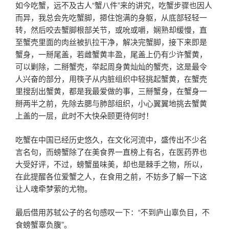
如今吃蟹，远不及古人“蟹八件”来的讲究，吃蟹步骤也因人
而异，我总会先吃蟹脚，摁住饱满的身躯，从底部轻轻一
转，然后咬去蟹脚根部关节，或吮或嚼，娴熟却缓慢，直
至蟹壳里面的肉丝被扒拉干净，解决完蟹脚，接下来即是
蟹身，一掰尾盖，若雌蟹黄丰盈，尾盖上仍有少许蟹黄，
可以剿除，二掰蟹壳，举起周身黄灿灿的蟹壳，这是最令
人兴奋的部分，用筷子从内脏组织中轻挑起蟹黄，在蟹壳
里搜刮出蟹黄，都是我最爱做的事，三掰蟹身，在蟹身一
掰两半之前，先除去腮与肺部组织，小心翼翼地挑去蟹黄
上盖的一层，此时不大快朵颐更待何时！
吃蟹在中国已经历史悠久，在文化河流中，盛传出不少名
言名句，而螃蟹除了在美食界一直榜上有名，在医药界也
大受好评，不过，螃蟹虽味美，却也是棘手之物，所以，
在此提醒各位爱蟹之人，在食用之前，不妨多了解一下这
让人魂牵梦萦的尤物。
最后借用苏轼公子的名句感叹一下：“不到庐山辜负目，不
食螃蟹辜负腹”。