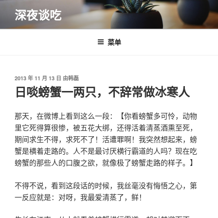
跳
深夜谈吃
至
内
容
菜单
发
2013 年 11 月 13 日
由
韩磊
布
日啖螃蟹一两只，不辞常做冰寒人
于
那天，在微博上看到这么一段：【你看螃蟹多可怜，动物
里它死得算很惨，被五花大绑，还得活着清蒸酒熏至死，
期间求生不得，求死不了！活遭罪啊！我突然想起来，螃
蟹是横着走路的。人不是最讨厌横行霸道的人吗？现在吃
螃蟹的那些人的口腹之欲，就像极了螃蟹走路的样子。】
不得不说，看到这段话的时候，我丝毫没有悔悟之心，第
一反应就是：对呀，我最爱清蒸了，鲜！