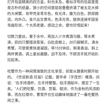
打开包装精美的四方盒，料也未及，看似浮夸的包装里竟
是古朴的纸篓，狭小的空间里层层叠叠挤满了被五花大绑
的大闸蟹，背甲壳呈青灰色，有光泽，腹为白色，脐部圆
润，向外凸，金爪丛生黄毛，色泽光亮，肢体连接牢固呈
弯曲形状，个大而老健，感动之余，便也珍惜起来！
切数刀姜丝，置于水中，再加入少许黄酒与醋，等水煮
沸，抓四只蟹摆进蒸笼，白肚皮朝上，20只脚朝天，沸水
煮蟹，可使膏黄快速凝固，带15分钟后，鲜美香溢，斟上
两杯黄酒，调上姜丝酱醋，迫不及待，不顾烫手就开始扒
拉起来。
吃蟹作为一种闲情逸致的文化享受，却是从魏晋时期开始
的。《世说新语.任诞》记载，晋毕卓（字茂世）嗜酒，间
说：“右手持酒杯，左手持蟹螯，拍浮酒船中，便足了一生
矣。”人们把吃蟹、饮酒、赏菊、赋诗，作为金秋的风流韵
事，而在红楼中，曹雪芹也生动趣味地描述了一番吃蟹热
闹之事。