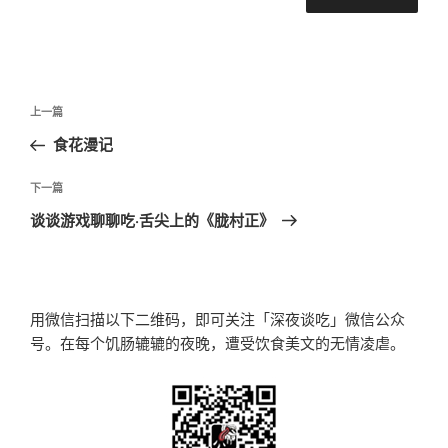
文
上
上一篇
章
一
食花漫记
导
篇
航
文
下
下一篇
章
一
谈谈游戏聊聊吃·舌尖上的《胧村正》
篇
文
章
用微信扫描以下二维码，即可关注「深夜谈吃」微信公众
号。在每个饥肠辘辘的夜晚，遭受饮食美文的无情凌虐。